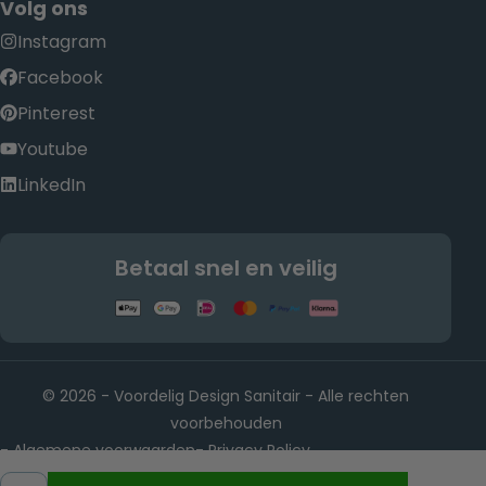
Volg ons
Instagram
Facebook
Pinterest
Youtube
LinkedIn
Betaal snel en veilig
© 2026 - Voordelig Design Sanitair - Alle rechten
voorbehouden
Algemene voorwaarden
Privacy Policy
-
-
Rietwijkeroordweg 22, 1432 JE Aalsmeer KvK-nummer:
-
Hoeveelheid