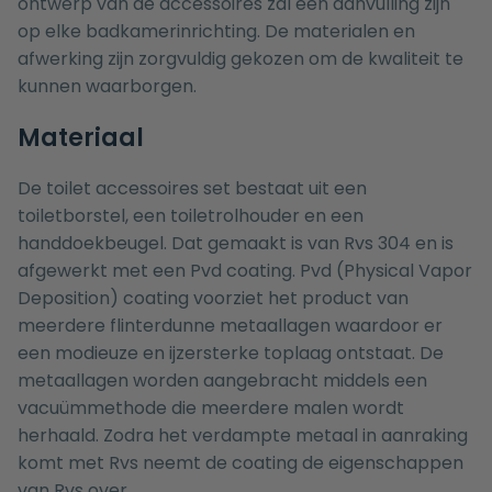
ontwerp van de accessoires zal een aanvulling zijn
op elke badkamerinrichting. De materialen en
afwerking zijn zorgvuldig gekozen om de kwaliteit te
kunnen waarborgen.
Materiaal
De toilet accessoires set bestaat uit een
toiletborstel
, een
toiletrolhouder
en een
handdoekbeugel
. Dat gemaakt is van Rvs 304 en is
afgewerkt met een Pvd coating. Pvd (Physical Vapor
Deposition) coating voorziet het product van
meerdere flinterdunne metaallagen waardoor er
een modieuze en ijzersterke toplaag ontstaat. De
metaallagen worden aangebracht middels een
vacuümmethode die meerdere malen wordt
herhaald. Zodra het verdampte metaal in aanraking
komt met Rvs neemt de coating de eigenschappen
van Rvs over.