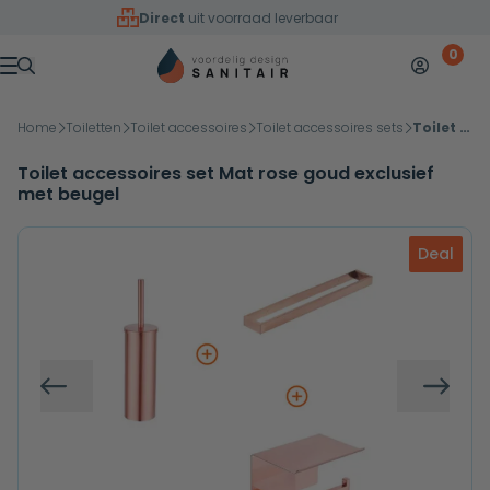
Overslaan naar inhoud
Direct
uit voorraad leverbaar
0
Mijn accoun
Winkelw
Menu
Home
Toiletten
Toilet accessoires
Toilet accessoires sets
Toilet accessoires set Mat rose goud exclusief met beugel
Toilet accessoires set Mat rose goud exclusief
met beugel
Deal
Vorige
Volg