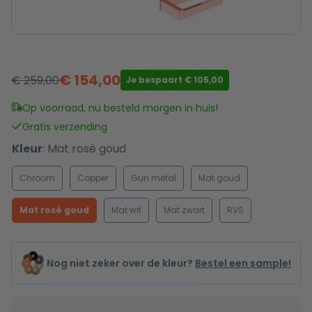
€
154,00
€
259,00
Je bespaart
€
105,00
Oorspronkelijke
Huidige
prijs
prijs
Op voorraad, nu besteld morgen in huis!
was:
is:
Gratis verzending
€ 259,00.
€ 154,00.
Kleur
:
Mat rosé goud
Chroom
Copper
Gun metal
Mat goud
Mat rosé goud
Mat wit
Mat zwart
RVS
Nog niet zeker over de kleur?
Bestel een sample!