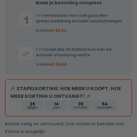
Maak je bestelling compleet
1
×
Fonteinkraan mat rosé goud één-
Fonteinkraan
greeps bediening inclusief aansluitslangen
mat
€
139,00
€
69,00
rosé
goud
één-
1
×
Fontein Mia 40.5x20x10.5cm mat wit
Fontein
greeps
inclusief afvoerplug rechts
Mia
bediening
€
189,00
€
95,00
40.5x20x10.5cm
inclusief
mat
aansluitslangen
wit
🎉
STAPELKORTING: HOE MEER U KOOPT, HOE
inclusief
MEER KORTING U ONTVANGT!
🎉
afvoerplug
rechts
25
14
35
54
dagen
uren
minuten
seconden
Betaal veilig en vertrouwd. Ook achteraf betalen met
Klarna is mogelijk!