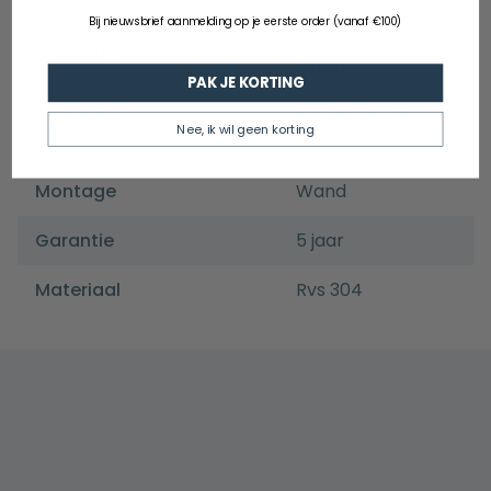
Bij nieuwsbrief aanmelding op je eerste order (vanaf €100)
140 x 104 x 90
Afmeting toiletrolhouder
(mm)
PAK JE KORTING
Afmeting
500 x 30 x 70
Nee, ik wil geen korting
handdoekbeugel
(mm)
Montage
Wand
Garantie
5 jaar
Materiaal
Rvs 304