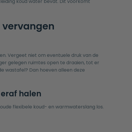
leiding koud water bevat. Dit voorkomt
n vervangen
ien. Vergeet niet om eventuele druk van de
ger gelegen ruimtes open te draaien, tot er
 de wastafel? Dan hoeven alleen deze
eraf halen
oude flexibele koud- en warmwaterslang los.