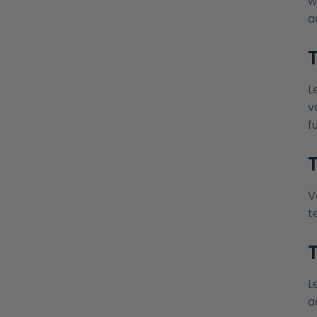
w
a
T
L
v
f
V
t
T
L
a