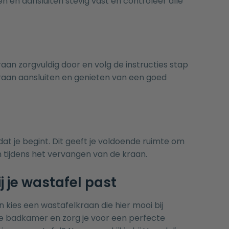
 en aansluiten stevig vast en controleer alle
an zorgvuldig door en volg de instructies stap
raan aansluiten en genieten van een goed
dat je begint. Dit geeft je voldoende ruimte om
tijdens het vervangen van de kraan.
j je wastafel past
n kies een wastafelkraan die hier mooi bij
n je badkamer en zorg je voor een perfecte