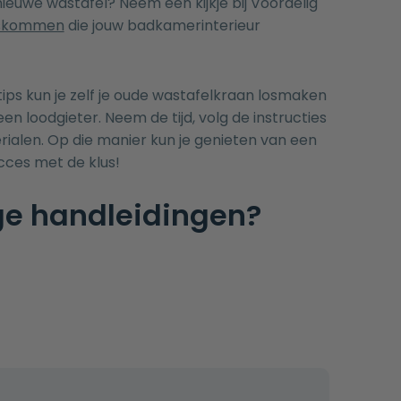
euwe wastafel? Neem een kijkje bij Voordelig
askommen
die jouw badkamerinterieur
ps kun je zelf je oude wastafelkraan losmaken
 loodgieter. Neem de tijd, volg de instructies
ialen. Op die manier kun je genieten van een
ces met de klus!
e handleidingen?