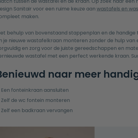
atch tussen de wastafel en de kraan. Op zoek naar een ni
esign Sanitair voor een ruime keuze aan
wastafels en w
ompleet maken.
et behulp van bovenstaand stappenplan en de handige ti
n je nieuwe wastafelkraan monteren zonder de hulp van een
orgvuldig en zorg voor de juiste gereedschappen en mater
ernieuwde wastafel met een perfect werkende kraan. Suc
Benieuwd naar meer handig
Een fonteinkraan aansluiten
Zelf de wc fontein monteren
Zelf een badkraan vervangen