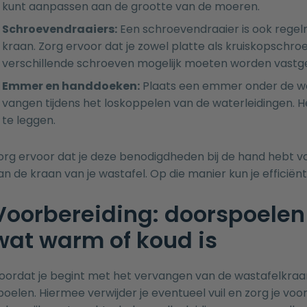
kunt aanpassen aan de grootte van de moeren.
Schroevendraaiers:
Een schroevendraaier is ook regelm
kraan. Zorg ervoor dat je zowel platte als kruiskopschro
verschillende schroeven mogelijk moeten worden vastge
Emmer en handdoeken:
Plaats een emmer onder de wa
vangen tijdens het loskoppelen van de waterleidingen. H
te leggen.
org ervoor dat je deze benodigdheden bij de hand hebt v
an de kraan van je wastafel. Op die manier kun je efficië
Voorbereiding: doorspoelen 
wat warm of koud is
oordat je begint met het vervangen van de wastafelkraan,
poelen. Hiermee verwijder je eventueel vuil en zorg je vo