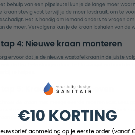
et behulp van een pijpsleutel kun je de lange moer waar
e kraan stevig vast terwijl je de moer losdraait, om te v
eschadigt. Het is handig om iemand anders te vragen om 
an de moer. Vervolgens kun je de kraan loshalen van de 
Stap 4: Nieuwe kraan monteren
org ervoor dat je de nieuwe wastafelkraan in de juiste 
teek de flexibele slangen door het kraangat en houd de
ierbij te helpen.
Stap 5: Kraan vast schroeven
chroef de kraan met meegeleverde moeren vast. Lees go
€10 KORTING
eze stappen kunnen per kraan wat verschillen. Check voor
raan recht zit.
nieuwsbrief aanmelding op je eerste order (vanaf 
Stap 6: Slangen aansluiten