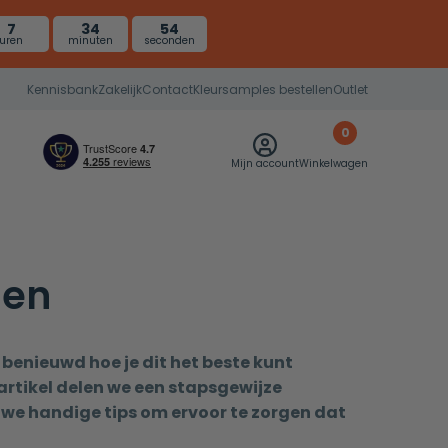
7
34
53
uren
minuten
seconden
Kennisbank
Zakelijk
Contact
Kleursamples bestellen
Outlet
0
Mijn account
Winkelwagen
gen
 benieuwd hoe je dit het beste kunt
artikel delen we een stapsgewijze
we handige tips om ervoor te zorgen dat