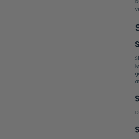
b
v
S
S
l
g
a
D