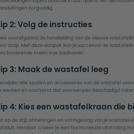
aterleidingen lopen, houd de kraan tijdens het demonteren
ansluitingen zorgvuldig.
ip 2: Volg de instructies
ees voorafgaand de handleiding van de nieuwe wastafelkra
oor stap. Met deze aanpak kun je succesvol de wastafelk
unctionerende kraan in je badkamer.
Tip 3: Maak de wastafel leeg
erwijder alle spullen en accessoires van de wastafel voor
e werken en voorkomt dat voorwerpen beschadigd raken 
ip 4: Kies een wastafelkraan die bi
et op de stijl, afmetingen en vormgeving van je wastafel e
ansluit. Hierdoor creëer je een harmonieuze uitstraling i