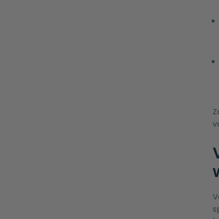
Z
v
V
s