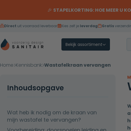
Overslaan naar inhoud
🎉
STAPELKORTING: HOE MEER U K
Direct
uit voorraad leverbaar
Kies zelf je
leverdag
Gratis
verzendi
Bekijk assortiment
Home
Kennisbank
Wastafelkraan vervangen
M
Inhoudsopgave
W
Wat heb ik nodig om de kraan van
a
mijn wastafel te vervangen?
h
h
Voorbereiding: doorspoelen leiding en