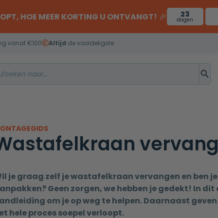
23
OOPT, HOE MEER KORTING U ONTVANGT!
🎉
dagen
ng vanaf €100
Altijd
de voordeligste
ONTAGEGIDS
Wastafelkraan vervan
il je graag zelf je wastafelkraan vervangen en ben je
anpakken? Geen zorgen, we hebben je gedekt! In dit 
andleiding om je op weg te helpen. Daarnaast geven 
et hele proces soepel verloopt.