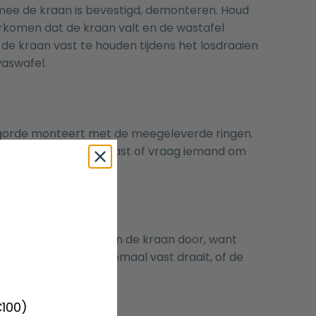
mee de kraan is bevestigd, demonteren. Houd
oorkomen dat de kraan valt en de wastafel
de kraan vast te houden tijdens het losdraaien
waswafel.
volgorde monteert met de meegeleverde ringen.
 kraan opnieuw goed vast of vraag iemand om
ed de handleiding van de kraan door, want
dat je de kraan helemaal vast draait, of de
€100)