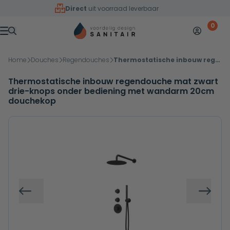
Overslaan naar inhoud
Direct
uit voorraad leverbaar
0
Mijn accoun
Winkelw
Menu
Home
Douches
Regendouches
Thermostatische inbouw regendouche mat zwart drie-knops onder bediening met wandarm 20cm douchekop
Thermostatische inbouw regendouche mat zwart
drie-knops onder bediening met wandarm 20cm
douchekop
Vorige
Volg