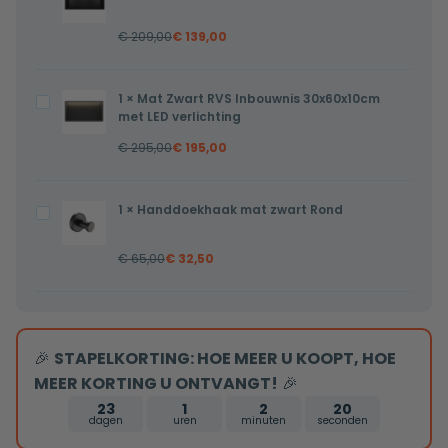
met
zwart
flens
€
209,00
€
139,00
RVS
70x7x6,7cm
Inbouwnis
gesloten
30x60x7cm
1
×
Mat Zwart RVS Inbouwnis 30x60x10cm
Mat
rooster
met LED verlichting
Zwart
€
295,00
€
195,00
RVS
Inbouwnis
30x60x10cm
1
×
Handdoekhaak mat zwart Rond
Handdoekhaak
met
mat
LED
€
65,00
€
32,50
zwart
verlichting
Rond
🎉
STAPELKORTING: HOE MEER U KOOPT, HOE
MEER KORTING U ONTVANGT!
🎉
23
1
2
19
dagen
uren
minuten
seconden