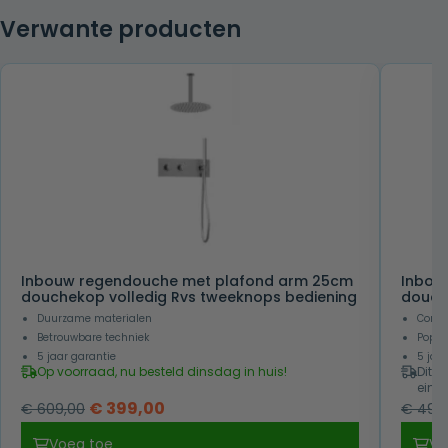
Verwante producten
Inbouw regendouche met plafond arm 25cm
Inbou
douchekop volledig Rvs tweeknops bediening
douch
Duurzame materialen
Compl
Betrouwbare techniek
Popul
5 jaar garantie
5 jaa
Op voorraad, nu besteld dinsdag in huis!
Dit i
eind
Oorspronkelijke
Huidige
€
399,00
€
609,00
€
499
prijs
prijs
Voeg toe
Vo