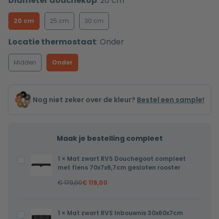
Diameter douchekop
:
20 cm
20 cm
25 cm
30 cm
Locatie thermostaat
:
Onder
Midden
Onder
Nog niet zeker over de kleur?
Bestel een sample!
Maak je bestelling compleet
1
×
Mat zwart RVS Douchegoot compleet
Mat
met flens 70x7x6,7cm gesloten rooster
zwart
€
179,00
€
119,00
RVS
Douchegoot
compleet
1
×
Mat zwart RVS Inbouwnis 30x60x7cm
Mat