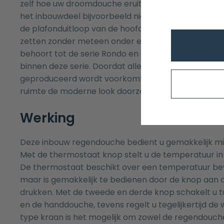
zelf hoe uw droomdouche eruit komt te zien. Een vo
het inbouwdeel bijvoorbeeld niet in de zelfde muur
de plafonduitloop van de hoofddouche waardoor u
zetten zonder meteen onder een koude straal water
behoort tot de serie Rondo en is ideaal te combiner
binnen deze serie. Doordat alles met dezelfde kleur
geproduceerd wordt voorkomt u kleur verschil en kun
ruimte de moderne look doorzetten.
Werking
Deze inbouw regendouche bedient u gemakkelijk mi
Met de thermostaat knop stelt u de temperatuur in 
De thermostaat beschikt over een temperatuur bev
maar is gemakkelijk te bedienen door de knop aan 
drukken. Met de tweede en derde knop schakelt u 
en de handdouche, tevens regelt u tegelijkertijd de w
type kraan is het mogelijk om zowel de regendouc