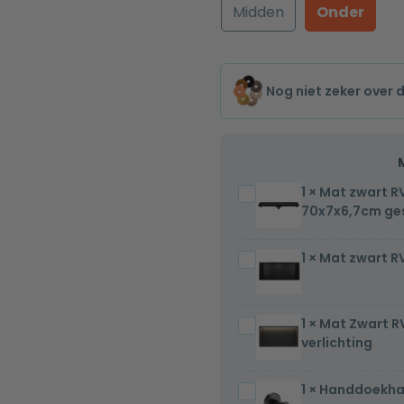
Midden
Onder
Nog niet zeker over 
1
×
Mat zwart R
Mat
70x7x6,7cm ges
zwart
RVS
1
×
Mat zwart R
Mat
Douchegoot
zwart
compleet
RVS
met
1
×
Mat Zwart R
Mat
Inbouwnis
flens
verlichting
Zwart
30x60x7cm
70x7x6,7cm
RVS
gesloten
1
×
Handdoekha
Handdoekhaak
Inbouwnis
rooster