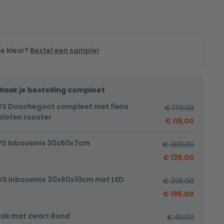
de kleur?
Bestel een sample!
Maak je bestelling compleet
VS Douchegoot compleet met flens
€
179,00
loten rooster
€
119,00
VS Inbouwnis 30x60x7cm
€
209,00
€
139,00
VS Inbouwnis 30x60x10cm met LED
€
295,00
€
195,00
ak mat zwart Rond
€
65,00