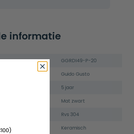
e informatie
GGRDI49-P-20
Guido Gusto
5 jaar
Mat zwart
Rvs 304
Keramisch
€100)