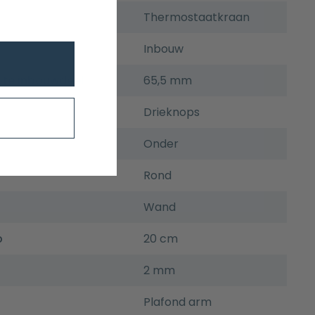
Thermostaatkraan
Inbouw
pte inbouwdeel
65,5 mm
Drieknops
t
Onder
Rond
Wand
p
20 cm
2 mm
Plafond arm