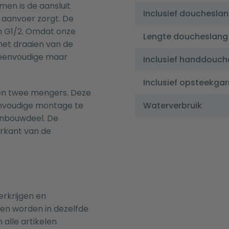
men is de aansluit
Inclusief douchesla
aanvoer zorgt. De
n G1/2. Omdat onze
Lengte doucheslang
 het draaien van de
 eenvoudige maar
Inclusief handdouch
Inclusief opsteekgar
 en twee mengers. Deze
envoudige montage te
Waterverbruik
inbouwdeel. De
erkant van de
erkrijgen en
nen worden in dezelfde
 alle artikelen