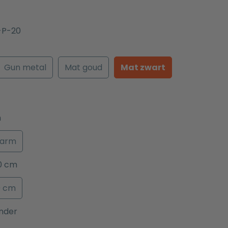
-P-20
Gun metal
Mat goud
Mat zwart
m
arm
0 cm
0 cm
nder