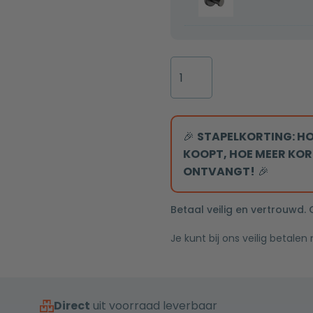
mat
30x60x10cm
zwart
met
Rond
LED
verlichting
Thermostatische
inbouw
regendouche
mat
zwart
🎉
STAPELKORTING: HO
drie-
KOOPT, HOE MEER KOR
knops
ONTVANGT!
🎉
onder
bediening
Betaal veilig en vertrouwd.
met
Je kunt bij ons veilig betalen
plafondarm
20cm
douchekop
aantal
Direct
uit voorraad leverbaar