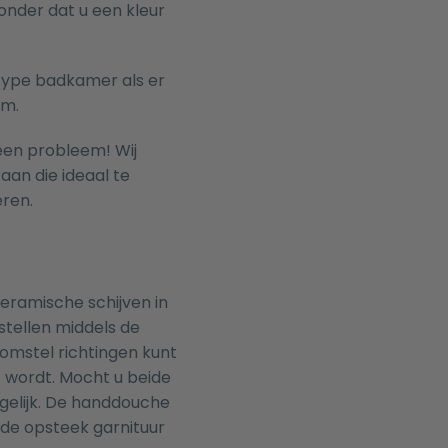
nder dat u een kleur
 type badkamer als er
mm.
een probleem! Wij
raan
die ideaal te
ren.
eramische schijven in
tellen middels de
omstel richtingen kunt
 wordt. Mocht u beide
mogelijk. De handdouche
 de opsteek garnituur