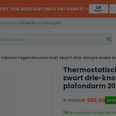
24
OOPT, HOE MEER KORTING U ONTVANGT!
🎉
dagen
ng vanaf €100
Altijd
de voordeligste
 inbouw regendouche mat zwart drie-knops onder 
Thermostatisc
zwart drie-kno
plafondarm 2
€
589,00
€
889,00
Je b
Oorspronkelijke
Huidige
prijs
prijs
Op voorraad, nu besteld mo