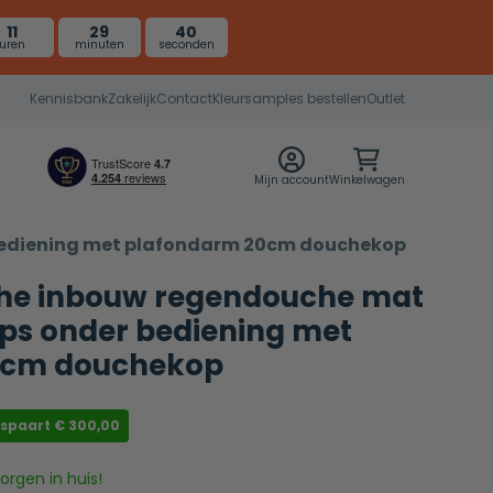
11
29
39
uren
minuten
seconden
Kennisbank
Zakelijk
Contact
Kleursamples bestellen
Outlet
Mijn account
Winkelwagen
bediening met plafondarm 20cm douchekop
he inbouw regendouche mat
ps onder bediening met
0cm douchekop
espaart
€
300,00
rgen in huis!