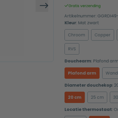
was:
is:
Gratis verzending
€ 889,00.
€ 589,00.
Volgende
Artikelnummer:
GGRDI49
Kleur
:
Mat zwart
Chroom
Copper
RVS
Douchearm
:
Plafond ar
Plafond arm
Wand
Diameter douchekop
:
2
20 cm
25 cm
3
Locatie thermostaat
:
O