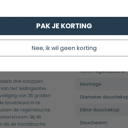
ordeel daarvan is dat
Soort kraan
 wordt gemonteerd als
 de douche aankunt
Montage kraan
 te staan. De set
PAK JE KORTING
en met alle artikelen
Minimale inbouwdie
 afwerking
t u afzonderlijk in elke
Bediening kraan
Nee, ik wil geen korting
Locatie thermostaa
Vorm regendouche
ddels drie knoppen.
Montage
van het leidingwater.
eiliging van 38 graden
Diameter doucheko
de bovenkant in te
tussen de regendouche
Dikte douchekop
aterstroom. Bij dit
Douchearm
he als de handdouche