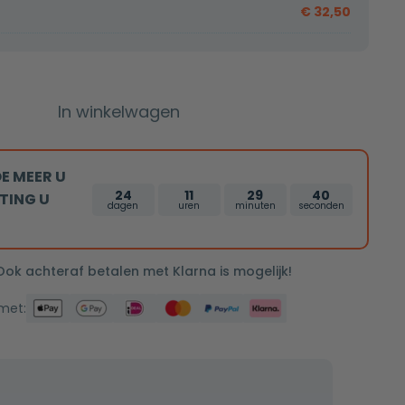
€
32,50
In winkelwagen
E MEER U
24
11
29
39
TING U
dagen
uren
minuten
seconden
 Ook achteraf betalen met Klarna is mogelijk!
 met: