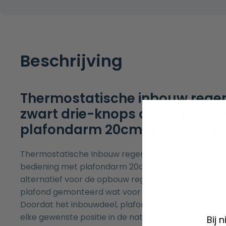
Beschrijving
Thermostatische inbouw reg
zwart drie-knops onder bedie
plafondarm 20cm douchekop
Thermostatische Inbouw regendouche mat zwart d
bediening met plafondarm 20cm douchekop complet
alternatief voor de opbouw regendouches. Het inbo
plafond gemonteerd wat voor een strakke en stijlvoll
Doordat het inbouwdeel, plafonduitloop en de opst
elke gewenste positie in de natte cel geplaatst ku
Bij 