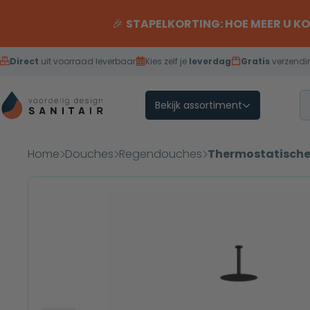
Overslaan naar inhoud
🎉
STAPELKORTING: HOE MEER U K
Direct
uit voorraad leverbaar
Kies zelf je
leverdag
Gratis
verzendi
Bekijk assortiment
Home
Douches
Regendouches
Thermostatische