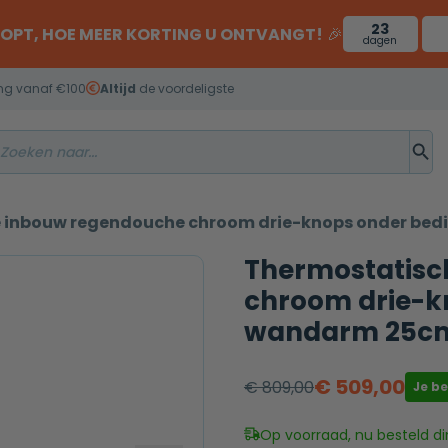
23
OOPT, HOE MEER KORTING U ONTVANGT!
🎉
dagen
ng vanaf €100
Altijd
de voordeligste
 inbouw regendouche chroom drie-knops onder be
Thermostatisc
chroom drie-k
wandarm 25c
€
509,00
€
809,00
Je b
Oorspronkelijke
Huidige
prijs
prijs
Op voorraad, nu besteld di