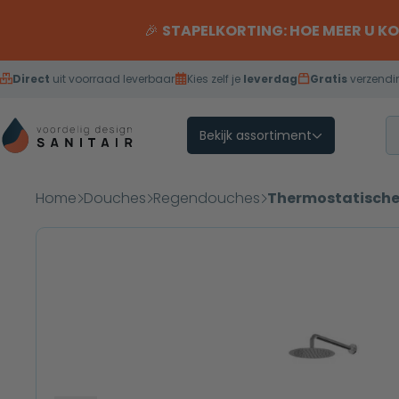
Overslaan naar inhoud
🎉
STAPELKORTING: HOE MEER U K
Direct
uit voorraad leverbaar
Kies zelf je
leverdag
Gratis
verzendi
Bekijk assortiment
Home
Douches
Regendouches
Thermostatische