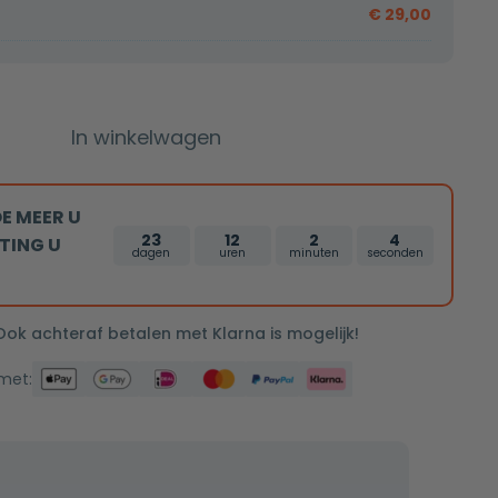
€
29,00
In winkelwagen
E MEER U
23
12
2
3
TING U
dagen
uren
minuten
seconden
 Ook achteraf betalen met Klarna is mogelijk!
 met: