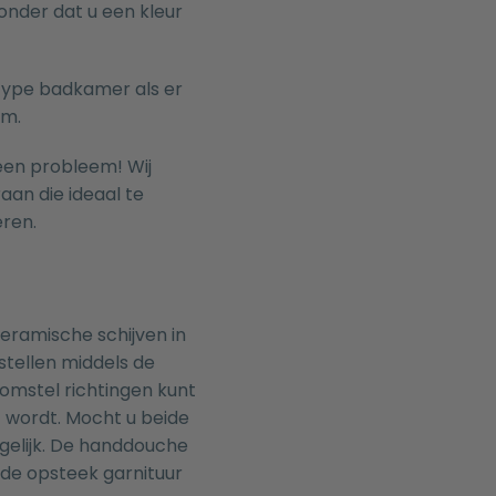
nder dat u een kleur
 type badkamer als er
mm.
een probleem! Wij
raan
die ideaal te
ren.
eramische schijven in
tellen middels de
omstel richtingen kunt
 wordt. Mocht u beide
mogelijk. De handdouche
 de opsteek garnituur