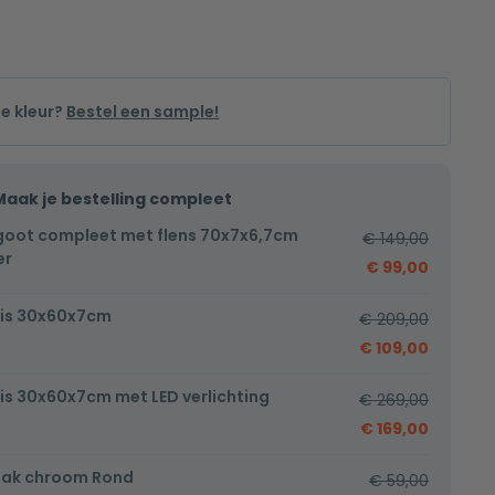
de kleur?
Bestel een sample!
Maak je bestelling compleet
oot compleet met flens 70x7x6,7cm
€
149,00
er
€
99,00
is 30x60x7cm
€
209,00
€
109,00
is 30x60x7cm met LED verlichting
€
269,00
€
169,00
ak chroom Rond
€
59,00