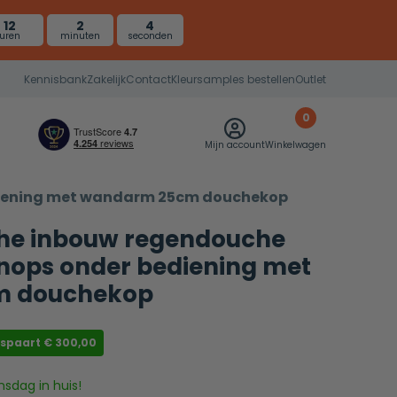
12
2
3
uren
minuten
seconden
Kennisbank
Zakelijk
Contact
Kleursamples bestellen
Outlet
0
Mijn account
Winkelwagen
diening met wandarm 25cm douchekop
he inbouw regendouche
nops onder bediening met
m douchekop
espaart
€
300,00
nsdag in huis!