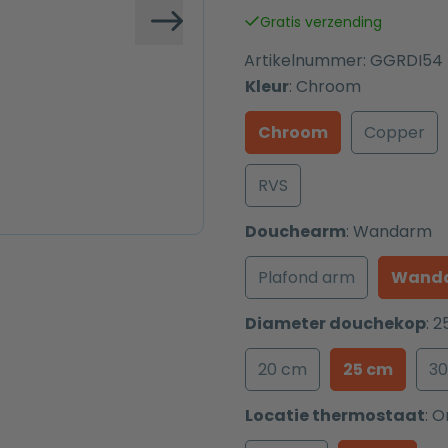
was:
is:
Gratis verzending
€ 809,00.
€ 509,00.
Volgende
Artikelnummer:
GGRDI54
Kleur
:
Chroom
Chroom
Copper
RVS
Douchearm
:
Wandarm
Plafond arm
Wand
Diameter douchekop
:
2
20 cm
25 cm
3
Locatie thermostaat
:
O