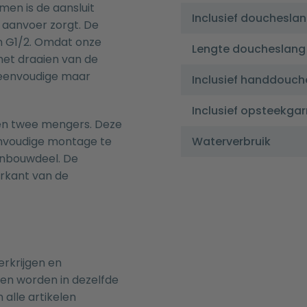
men is de aansluit
Inclusief douchesla
aanvoer zorgt. De
n G1/2. Omdat onze
Lengte doucheslang
 het draaien van de
 eenvoudige maar
Inclusief handdouch
Inclusief opsteekgar
 en twee mengers. Deze
envoudige montage te
Waterverbruik
inbouwdeel. De
erkant van de
erkrijgen en
nen worden in dezelfde
 alle artikelen