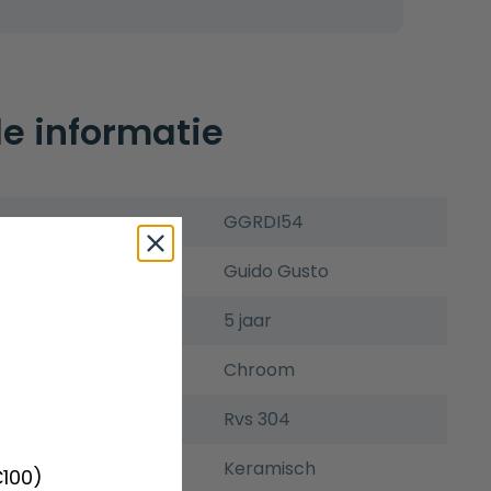
e informatie
GGRDI54
Guido Gusto
5 jaar
Chroom
Rvs 304
Keramisch
€100)