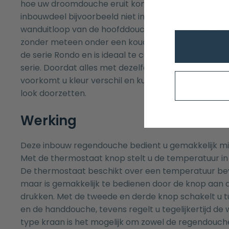
hoe uw droomdouche eruit komt te zien. Een voordee
inbouwdeel bijvoorbeeld niet in de zelfde muur wor
wanduitloop van de hoofddouche waardoor u de do
zonder meteen onder een koude straal water te sta
de serie Rondo en is ideaal te combineren met alle 
serie. Doordat alles met dezelfde kleur afwerking 
voorkomt u kleur verschil en kunt u afzonderlijk in 
look doorzetten.
Werking
Deze inbouw regendouche bedient u gemakkelijk mi
Met de thermostaat knop stelt u de temperatuur in 
De thermostaat beschikt over een temperatuur bev
maar is gemakkelijk te bedienen door de knop aan 
drukken. Met de tweede en derde knop schakelt u 
en de handdouche, tevens regelt u tegelijkertijd de w
type kraan is het mogelijk om zowel de regendouc