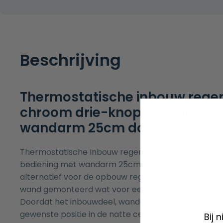
Beschrijving
Thermostatische inbouw reg
chroom drie-knops onder bed
wandarm 25cm douchekop
Thermostatische Inbouw regendouche chroom dri
bediening met wandarm 25cm douchekop complete s
alternatief voor de opbouw regendouches. Het inbo
wand gemonteerd wat voor een strakke en stijlvolle u
Doordat het inbouwdeel, wanduitloop en de opsteek
gewenste positie in de natte cel geplaatst kunnen 
Bij 