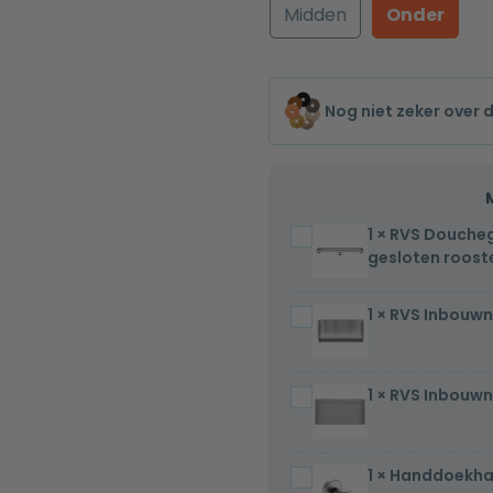
Midden
Onder
Nog niet zeker over 
1
×
RVS Doucheg
RVS
gesloten roost
Douchegoot
compleet
1
×
RVS Inbouwn
RVS
met
Inbouwnis
flens
30x60x7cm
70x7x6,7cm
1
×
RVS Inbouwn
RVS
gesloten
Inbouwnis
rooster
30x60x7cm
1
×
Handdoekha
Handdoekhaak
met