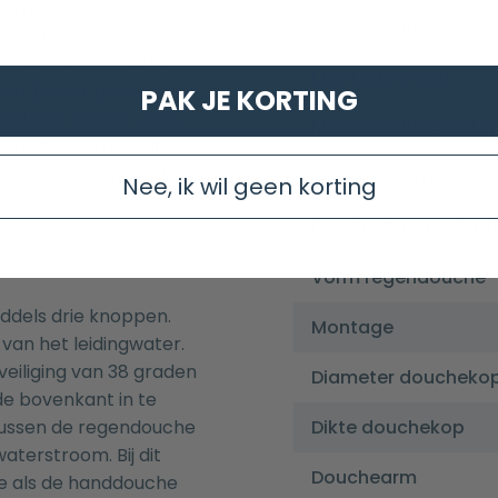
l daarvan is dat het
Soort kraan
dt gemonteerd als de
uche aankunt zetten
Montage kraan
an. De set behoort tot
PAK JE KORTING
artikelen binnen deze
Minimale inbouwdie
geproduceerd wordt
elke ruimte de moderne
Bediening kraan
Nee, ik wil geen korting
Locatie thermostaa
Vorm regendouche
ddels drie knoppen.
Montage
van het leidingwater.
eiliging van 38 graden
Diameter doucheko
de bovenkant in te
tussen de regendouche
Dikte douchekop
aterstroom. Bij dit
Douchearm
he als de handdouche