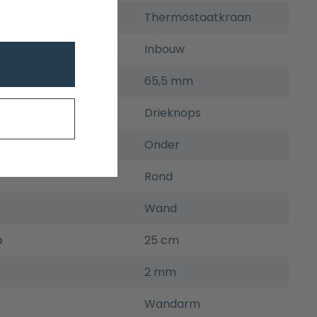
Thermostaatkraan
Inbouw
pte inbouwdeel
65,5 mm
Drieknops
t
Onder
Rond
Wand
p
25 cm
2 mm
Wandarm