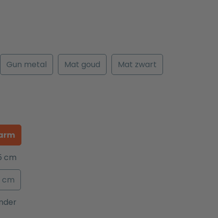
Gun metal
Mat goud
Mat zwart
arm
5 cm
0 cm
nder