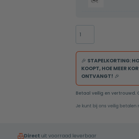
chroom
LED
Rond
verlichting
Thermostatische
inbouw
regendouche
chroom
drie-
🎉
STAPELKORTING: HO
knops
KOOPT, HOE MEER KOR
onder
ONTVANGT!
🎉
bediening
met
Betaal veilig en vertrouwd.
wandarm
Je kunt bij ons veilig betalen
25cm
douchekop
aantal
Direct
uit voorraad leverbaar