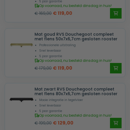
5 jaar garantie
Op voorraad, nu besteld dinsdag in huis!
Oorspronkelijke
Huidige
€
119,00
€
169,00
prijs
prijs
was:
is:
Mat goud RVS Douchegoot compleet
€ 169,00.
€ 119,00.
met flens 50x7x6,7cm gesloten rooster
Professionele uitstraling
Snel leverbaar
5 jaar garantie
Op voorraad, nu besteld dinsdag in huis!
Oorspronkelijke
Huidige
€
119,00
€
179,00
prijs
prijs
was:
is:
Mat zwart RVS Douchegoot compleet
€ 179,00.
€ 119,00.
met flens 80x7x6,7cm gesloten rooster
Mooie integratie in tegelvloer
Snel leverbaar
5 jaar garantie
Op voorraad, nu besteld dinsdag in huis!
Oorspronkelijke
Huidige
€
129,00
€
199,00
prijs
prijs