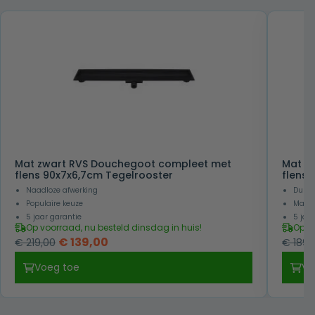
Mat zwart RVS Douchegoot compleet met
Mat z
flens 90x7x6,7cm Tegelrooster
flens
Naadloze afwerking
Duurz
Populaire keuze
Makkel
5 jaar garantie
5 jaa
Op voorraad, nu besteld dinsdag in huis!
Op v
Oorspronkelijke
Huidige
€
139,00
€
219,00
€
189,
prijs
prijs
Voeg toe
Vo
was:
is:
€ 219,00.
€ 139,00.