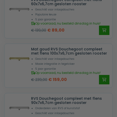
€ 219,00.
€ 149,00.
60x7x6,7cm gesloten rooster
Geschikt voor inloopdouches
Populaire keuze
5 jaar garantie
Op voorraad, nu besteld dinsdag in huis!
Oorspronkelijke
Huidige
€
89,00
€
139,00
prijs
prijs
was:
is:
Mat goud RVS Douchegoot compleet
€ 139,00.
€ 89,00.
met flens 100x7x6,7cm gesloten rooster
Geschikt voor inloopdouches
Mooie integratie in tegelvloer
5 jaar garantie
Op voorraad, nu besteld dinsdag in huis!
Oorspronkelijke
Huidige
€
159,00
€
239,00
prijs
prijs
was:
is:
RVS Douchegoot compleet met flens
€ 239,00.
€ 159,00.
90x7x6,7cm gesloten rooster
Onderdelen van RVS of kunststof
Geschikt voor inloopdouches