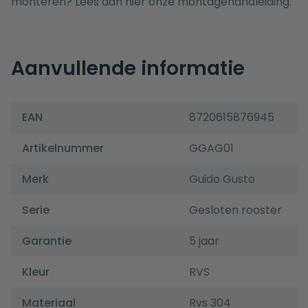
monteren? Lees dan hier onze
montagehandleiding.
Aanvullende informatie
EAN
8720615876945
Artikelnummer
GGAG01
Merk
Guido Gusto
Serie
Gesloten rooster
Garantie
5 jaar
Kleur
RVS
Materiaal
Rvs 304