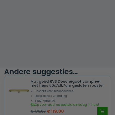
Andere suggesties…
Mat goud RVS Douchegoot compleet
met flens 60x7x6,7cm gesloten rooster
Geschikt voor inloopdouches
Professionele uitstraling
5 jaar garantie
Op voorraad, nu besteld dinsdag in huis!
Oorspronkelijke
Huidige
€
119,00
€
179,00