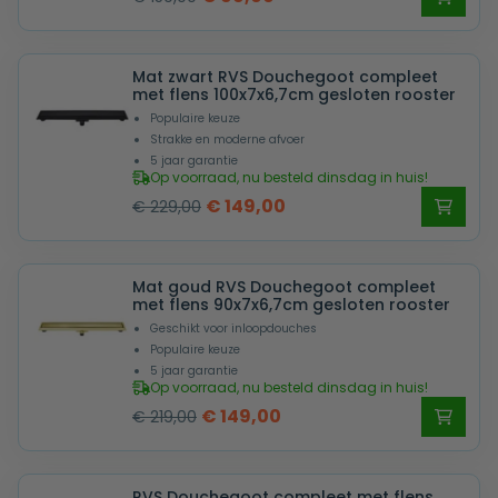
prijs
prijs
was:
is:
Mat zwart RVS Douchegoot compleet
€ 159,00.
€ 99,00.
met flens 100x7x6,7cm gesloten rooster
Populaire keuze
Strakke en moderne afvoer
5 jaar garantie
Op voorraad, nu besteld dinsdag in huis!
Oorspronkelijke
Huidige
€
149,00
€
229,00
prijs
prijs
was:
is:
Mat goud RVS Douchegoot compleet
€ 229,00.
€ 149,00.
met flens 90x7x6,7cm gesloten rooster
Geschikt voor inloopdouches
Populaire keuze
5 jaar garantie
Op voorraad, nu besteld dinsdag in huis!
Oorspronkelijke
Huidige
€
149,00
€
219,00
prijs
prijs
was:
is:
RVS Douchegoot compleet met flens