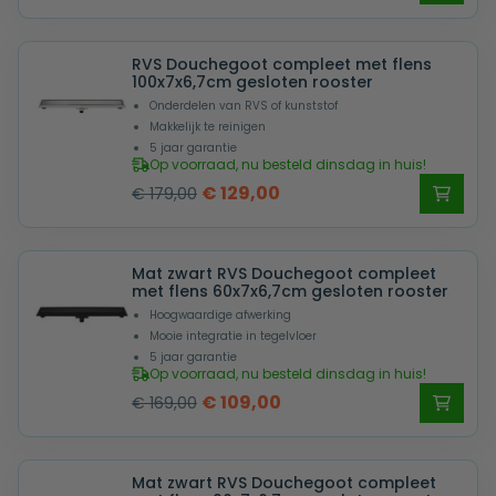
prijs
prijs
was:
is:
RVS Douchegoot compleet met flens
€ 179,00.
€ 119,00.
100x7x6,7cm gesloten rooster
Onderdelen van RVS of kunststof
Makkelijk te reinigen
5 jaar garantie
Op voorraad, nu besteld dinsdag in huis!
Oorspronkelijke
Huidige
€
129,00
€
179,00
prijs
prijs
was:
is:
Mat zwart RVS Douchegoot compleet
€ 179,00.
€ 129,00.
met flens 60x7x6,7cm gesloten rooster
Hoogwaardige afwerking
Mooie integratie in tegelvloer
5 jaar garantie
Op voorraad, nu besteld dinsdag in huis!
Oorspronkelijke
Huidige
€
109,00
€
169,00
prijs
prijs
was:
is:
Mat zwart RVS Douchegoot compleet
€ 169,00.
€ 109,00.