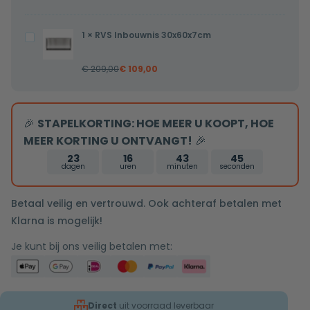
wandarm
25cm
1
×
RVS Inbouwnis 30x60x7cm
RVS
douchekop
Inbouwnis
volledig
€
209,00
€
109,00
30x60x7cm
Rvs
tweeknops
bediening
🎉
STAPELKORTING: HOE MEER U KOOPT, HOE
MEER KORTING U ONTVANGT!
🎉
23
16
43
44
dagen
uren
minuten
seconden
Betaal veilig en vertrouwd. Ook achteraf betalen met
Klarna is mogelijk!
Je kunt bij ons veilig betalen met:
Direct
uit voorraad leverbaar