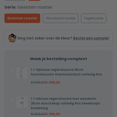
Serie
:
Gesloten rooster
Gesloten rooster
Standaard rooster
Tegelrooster
Nog niet zeker over de kleur?
Bestel een sample!
Maak je bestelling compleet
1
×
Opbouw regendouche 25cm
Opbouw
hoofddouche thermostatisch volledig Rvs
regendouche
€
649,00
€
359,00
25cm
hoofddouche
thermostatisch
1
×
Inbouw regendouche met wandarm
Inbouw
volledig
25cm douchekop volledig Rvs tweeknops
regendouche
bediening
Rvs
met
€
609,00
€
399,00