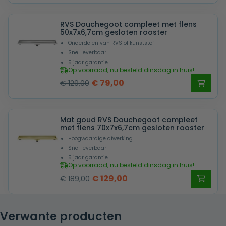
was:
is:
RVS Douchegoot compleet met flens
€ 199,00.
€ 129,00.
50x7x6,7cm gesloten rooster
Onderdelen van RVS of kunststof
Snel leverbaar
5 jaar garantie
Op voorraad, nu besteld dinsdag in huis!
Oorspronkelijke
Huidige
€
79,00
€
129,00
prijs
prijs
was:
is:
Mat goud RVS Douchegoot compleet
€ 129,00.
€ 79,00.
met flens 70x7x6,7cm gesloten rooster
Hoogwaardige afwerking
Snel leverbaar
5 jaar garantie
Op voorraad, nu besteld dinsdag in huis!
Oorspronkelijke
Huidige
€
129,00
€
189,00
prijs
prijs
was:
is:
Verwante producten
€ 189,00.
€ 129,00.