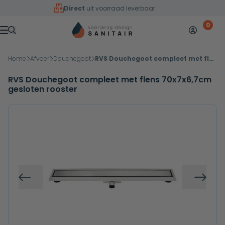
Overslaan naar inhoud
Direct
uit voorraad leverbaar
0
Mijn accoun
Winkelw
Menu
Home
Afvoer
Douchegoot
RVS Douchegoot compleet met flens 70x7x6,7cm gesloten rooster
RVS Douchegoot compleet met flens 70x7x6,7cm
gesloten rooster
Vorige
Volg