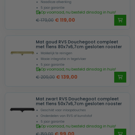
Naadloze afwerking
5 jaar garantie
Op voorraad, nu besteld dinsdag in huis!
Oorspronkelijke
Huidige
€
119,00
€
179,00
prijs
prijs
was:
is:
Mat goud RVS Douchegoot compleet
€ 179,00.
€ 119,00.
met flens 80x7x6,7cm gesloten rooster
Makkelijk te reinigen
Mooie integratie in tegelvloer
5 jaar garantie
Op voorraad, nu besteld dinsdag in huis!
Oorspronkelijke
Huidige
€
139,00
€
209,00
prijs
prijs
was:
is:
Mat zwart RVS Douchegoot compleet
€ 209,00.
€ 139,00.
met flens 50x7x6,7cm gesloten rooster
Geschikt voor inloopdouches
Onderdelen van RVS of kunststof
5 jaar garantie
Op voorraad, nu besteld dinsdag in huis!
Oorspronkelijke
Huidige
€
99,00
€
159,00