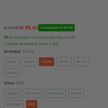
€
99,00
€
149,00
Je bespaart
€
50,00
Oorspronkelijke
Huidige
prijs
prijs
Op voorraad, nu besteld dinsdag in huis!
was:
is:
Gratis verzending vanaf € 100
€ 149,00.
€ 99,00.
Breedte
:
70 cm
50 cm
60 cm
70 cm
80 cm
90 cm
100 cm
Kleur
:
RVS
Copper
Gun metal
Mat goud
Mat wit
Mat zwart
RVS