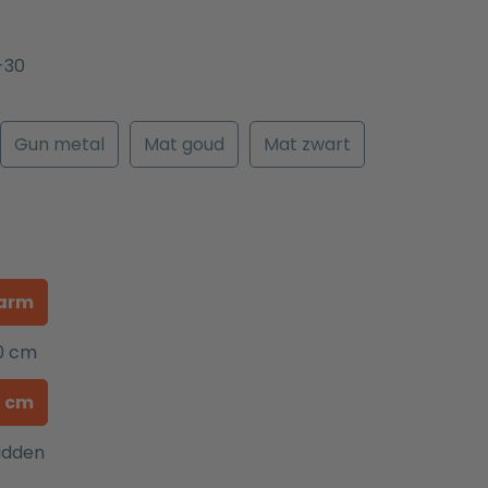
-30
Gun metal
Mat goud
Mat zwart
arm
0 cm
0 cm
idden