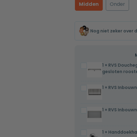
Midden
Onder
Nog niet zeker over 
1
×
RVS Doucheg
RVS
gesloten roost
Douchegoot
compleet
1
×
RVS Inbouwn
RVS
met
Inbouwnis
flens
30x60x7cm
70x7x6,7cm
1
×
RVS Inbouwn
RVS
gesloten
Inbouwnis
rooster
30x60x7cm
1
×
Handdoekha
Handdoekhaak
met