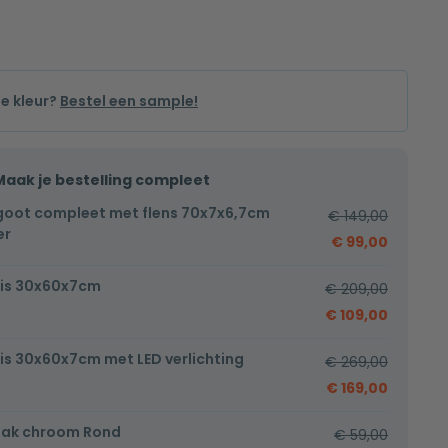
de kleur?
Bestel een sample!
Maak je bestelling compleet
oot compleet met flens 70x7x6,7cm
€
149,00
er
€
99,00
is 30x60x7cm
€
209,00
€
109,00
is 30x60x7cm met LED verlichting
€
269,00
€
169,00
ak chroom Rond
€
59,00