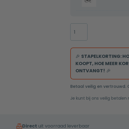
chroom
LED
Rond
verlichting
Thermostatische
inbouw
regendouche
chroom
drie-
🎉
STAPELKORTING: HO
knops
KOOPT, HOE MEER KOR
midden
ONTVANGT!
🎉
bediening
met
Betaal veilig en vertrouwd.
wandarm
Je kunt bij ons veilig betalen
30cm
douchekop
aantal
Direct
uit voorraad leverbaar