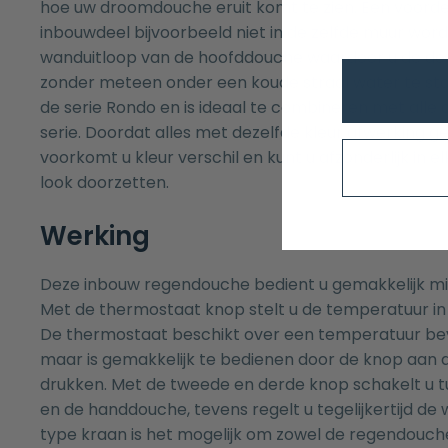
hoe uw droomdouche eruit komt te zien. Een voordee
inbouwdeel bijvoorbeeld niet in de zelfde muur wor
wanduitloop van de hoofddouche waardoor u de do
zonder meteen onder een koude straal water te sta
de serie Rondo en is ideaal te combineren met alle 
serie. Doordat alles met dezelfde kleur afwerking 
voorkomt u kleur verschil en kunt u afzonderlijk in 
look doorzetten.
Werking
Deze inbouw regendouche bedient u gemakkelijk mi
Met de thermostaat knop stelt u de temperatuur in 
De thermostaat beschikt over een temperatuur bev
maar is gemakkelijk te bedienen door de knop aan 
drukken. Met de tweede en derde knop schakelt u 
en de handdouche, tevens regelt u tegelijkertijd de w
type kraan is het mogelijk om zowel de regendouc