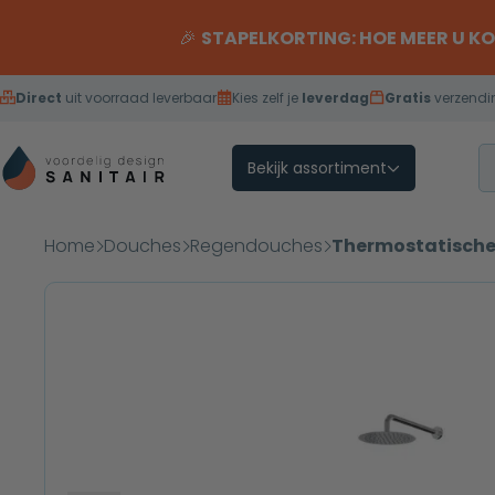
Overslaan naar inhoud
🎉
STAPELKORTING: HOE MEER U K
Direct
uit voorraad leverbaar
Kies zelf je
leverdag
Gratis
verzendi
Bekijk assortiment
Home
Douches
Regendouches
Thermostatische