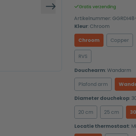
was:
is:
Gratis verzending
€ 829,00.
€ 529,00.
Volgende
Artikelnummer:
GGRDI48
Kleur
:
Chroom
Chroom
Copper
RVS
Douchearm
:
Wandarm
Plafond arm
Wand
Diameter douchekop
:
3
20 cm
25 cm
3
Locatie thermostaat
:
M