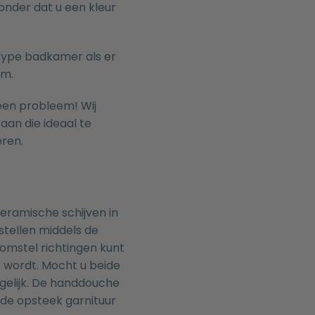
nder dat u een kleur
 type badkamer als er
mm.
een probleem! Wij
raan
die ideaal te
ren.
eramische schijven in
tellen middels de
omstel richtingen kunt
 wordt. Mocht u beide
mogelijk. De handdouche
 de opsteek garnituur