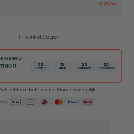
€
29,00
In winkelwagen
E MEER U
23
13
32
31
TING U
dagen
uren
minuten
seconden
 Ook achteraf betalen met Klarna is mogelijk!
 met: