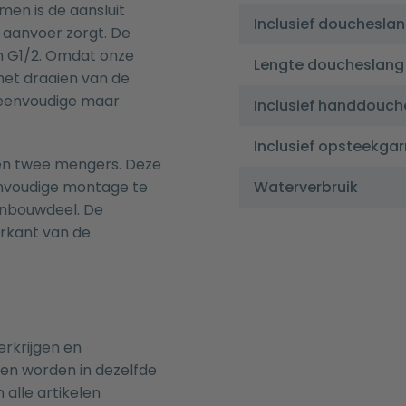
men is de aansluit
Inclusief douchesla
aanvoer zorgt. De
n G1/2. Omdat onze
Lengte doucheslang
 het draaien van de
 eenvoudige maar
Inclusief handdouch
Inclusief opsteekgar
 en twee mengers. Deze
envoudige montage te
Waterverbruik
inbouwdeel. De
erkant van de
erkrijgen en
nen worden in dezelfde
 alle artikelen