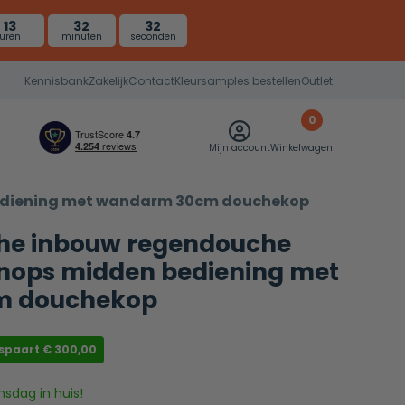
13
32
31
uren
minuten
seconden
Kennisbank
Zakelijk
Contact
Kleursamples bestellen
Outlet
0
Mijn account
Winkelwagen
bediening met wandarm 30cm douchekop
he inbouw regendouche
nops midden bediening met
m douchekop
espaart
€
300,00
nsdag in huis!