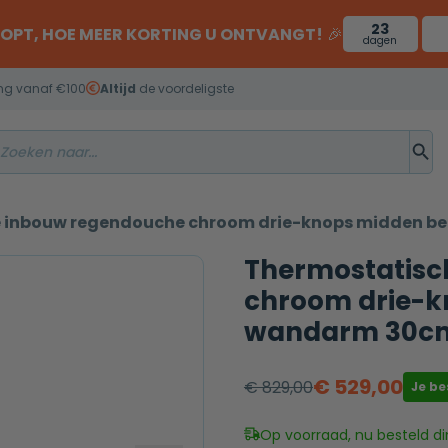
23
OOPT, HOE MEER KORTING U ONTVANGT!
🎉
dagen
ng vanaf €100
Altijd
de voordeligste
 inbouw regendouche chroom drie-knops midden 
Thermostatisc
chroom drie-k
wandarm 30c
€
529,00
€
829,00
Je b
Oorspronkelijke
Huidige
prijs
prijs
Op voorraad, nu besteld di