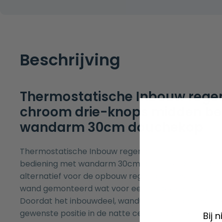
Beschrijving
Thermostatische Inbouw reg
chroom drie-knops midden be
wandarm 30cm douchekop
Thermostatische Inbouw regendouche chroom dri
bediening met wandarm 30cm douchekop complete s
alternatief voor de opbouw regendouches. Het inbo
wand gemonteerd wat voor een strakke en stijlvolle u
Doordat het inbouwdeel, wanduitloop en de opsteek
gewenste positie in de natte cel geplaatst kunnen 
Bij 