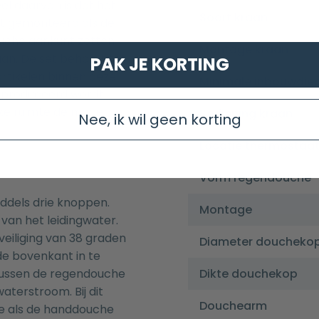
l daarvan is dat het
Soort kraan
dt gemonteerd als de
uche aankunt zetten
Montage kraan
an. De set behoort tot
PAK JE KORTING
artikelen binnen deze
Minimale inbouwdie
geproduceerd wordt
elke ruimte de moderne
Bediening kraan
Nee, ik wil geen korting
Locatie thermostaa
Vorm regendouche
ddels drie knoppen.
Montage
van het leidingwater.
eiliging van 38 graden
Diameter doucheko
de bovenkant in te
tussen de regendouche
Dikte douchekop
aterstroom. Bij dit
Douchearm
he als de handdouche