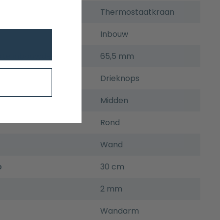
Thermostaatkraan
Inbouw
pte inbouwdeel
65,5 mm
Drieknops
t
Midden
Rond
Wand
p
30 cm
2 mm
Wandarm