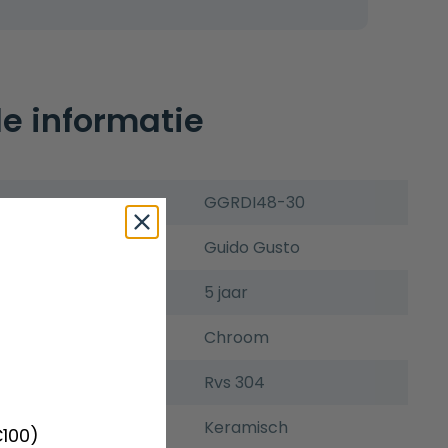
e informatie
GGRDI48-30
Guido Gusto
5 jaar
Chroom
Rvs 304
Keramisch
€100)