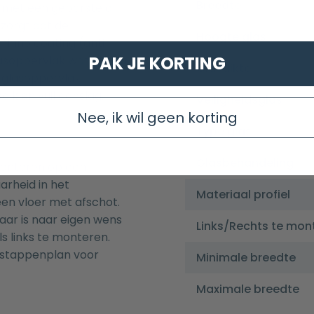
Breedte
 met een geborsteld
 zorgt dat de
Hoogte glas
n Nano coating (anti
PAK JE KORTING
lasoppervlak wat ervoor
Glasdikte
t glasoppervlak
alk en vuil aanslag.
Veiligheidsglas
Nee, ik wil geen korting
Type glas
Glasbehandeling
 monteren op een
arheid in het
Materiaal profiel
een vloer met afschot.
aar is naar eigen wens
Links/Rechts te mon
ls links te monteren.
stappenplan voor
Minimale breedte
Maximale breedte