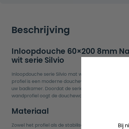
Beschrijving
Inloopdouche 60×200 8mm Na
wit serie Silvio
Inloopdouche serie Silvio mat wit 60×200 8mm Nano
profiel is een moderne douchewand die een absolut
uw badkamer. Doordat de serie Silvio alleen voorzie
wandprofiel oogt de douchewand minimalistisch en 
Materiaal
Zowel het profiel als de stabilisatiestang van serie 
Bij 