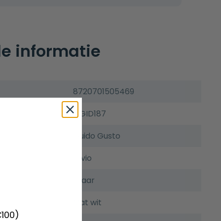
e informatie
8720701505469
GGID187
Guido Gusto
Silvio
5 jaar
Mat wit
€100)