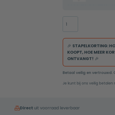
25cm
met
hoofddouche
flens
thermostatisch
80x7x6,7cm
Inloopdouche
chroom
gesloten
60x200
rooster
8mm
Nano
glas
🎉
STAPELKORTING: HO
mat
KOOPT, HOE MEER KOR
wit
ONTVANGT!
🎉
serie
Silvio
Betaal veilig en vertrouwd.
aantal
Je kunt bij ons veilig betalen
Direct
uit voorraad leverbaar