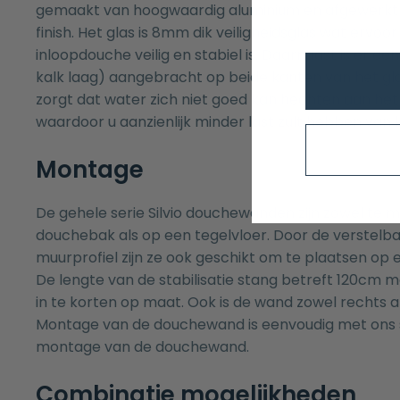
gemaakt van hoogwaardig aluminium en afgewerkt
finish. Het glas is 8mm dik veiligheidsglas wat ervoor
inloopdouche veilig en stabiel is. Daarnaast is er ee
kalk laag) aangebracht op beide kanten van het g
zorgt dat water zich niet goed kan hechten aan he
waardoor u aanzienlijk minder last zult hebben van k
Montage
De gehele serie Silvio douchewanden zijn zowel te
douchebak
als op een tegelvloer. Door de verstelba
muurprofiel zijn ze ook geschikt om te plaatsen op 
De lengte van de stabilisatie stang betreft 120cm m
in te korten op maat. Ook is de wand zowel rechts a
Montage van de douchewand is eenvoudig met ons
montage van de douchewand
.
Combinatie mogelijkheden