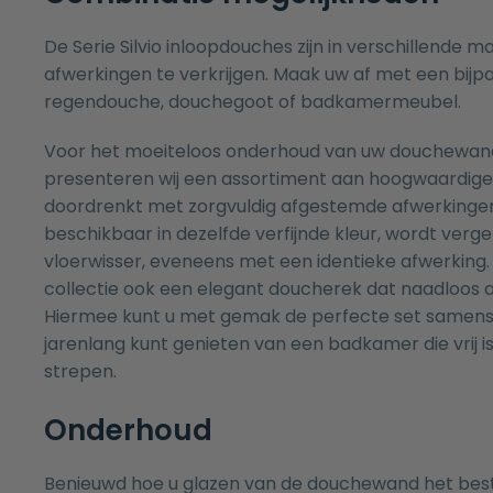
De Serie Silvio inloopdouches zijn in verschillende m
afwerkingen te verkrijgen. Maak uw af met een bij
regendouche
,
douchegoot
of
badkamermeubel
.
Voor het moeiteloos onderhoud van uw douchewa
presenteren wij een assortiment aan hoogwaardige
doordrenkt met zorgvuldig afgestemde afwerkinge
beschikbaar in dezelfde verfijnde kleur, wordt verg
vloerwisser
, eveneens met een identieke afwerking
collectie ook een elegant
doucherek
dat naadloos aa
Hiermee kunt u met gemak de
perfecte set
samenst
jarenlang kunt genieten van een badkamer die vrij i
strepen.
Onderhoud
Benieuwd hoe u glazen van de douchewand het be