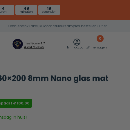
4
49
19
uren
minuten
seconden
Kennisbank
Zakelijk
Contact
Kleursamples bestellen
Outlet
0
Mijn account
Winkelwagen
60×200 8mm Nano glas mat
spaart
€
100,00
nsdag in huis!