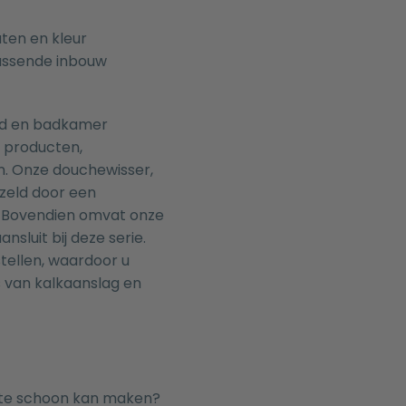
aten en kleur
passende
inbouw
nd en badkamer
 producten,
n. Onze
douchewisser
,
ezeld door een
. Bovendien omvat onze
nsluit bij deze serie.
ellen, waardoor u
s van kalkaanslag en
ste schoon kan maken?