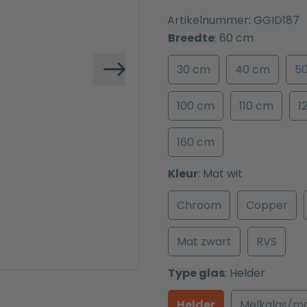
Artikelnummer:
GGID187
Breedte
:
60 cm
30 cm
40 cm
5
Volgende
100 cm
110 cm
1
160 cm
Kleur
:
Mat wit
Chroom
Copper
Mat zwart
RVS
Type glas
:
Helder
Helder
Melkglas/m