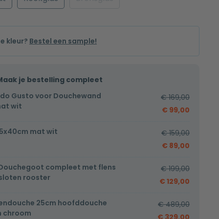
de kleur?
Bestel een sample!
Maak je bestelling compleet
ido Gusto voor Douchewand
€
169,00
at wit
€
99,00
5x40cm mat wit
€
159,00
€
89,00
 Douchegoot compleet met flens
€
199,00
loten rooster
€
129,00
endouche 25cm hoofddouche
€
489,00
h chroom
€
329,00