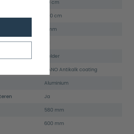
60 cm
200 cm
8mm
Ja
Helder
NANO Antikalk coating
Aluminium
teren
Ja
580 mm
600 mm