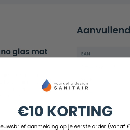
Aanvullend
no glas mat
EAN
Artikelnummer
 glas met mat wit
Merk
e toevoeging creëert in
n is van een
Serie
toch heel strak.
€10 KORTING
Garantie
Kleur
Silvio douchewanden zijn
nieuwsbrief aanmelding op je eerste order (vanaf 