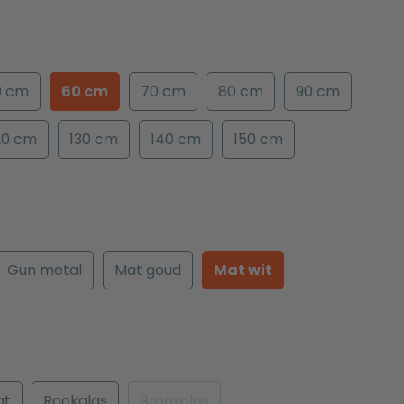
0 cm
60 cm
70 cm
80 cm
90 cm
20 cm
130 cm
140 cm
150 cm
Gun metal
Mat goud
Mat wit
at
Rookglas
Bronsglas