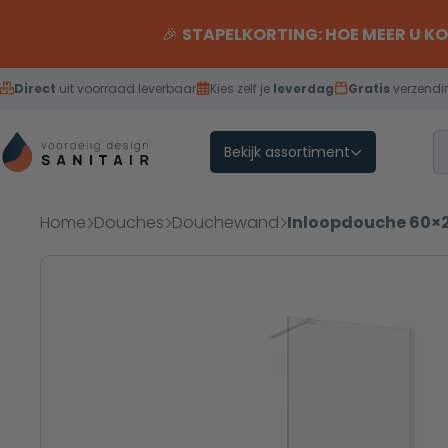
Overslaan naar inhoud
🎉
STAPELKORTING: HOE MEER U K
Direct
uit voorraad leverbaar
Kies zelf je
leverdag
Gratis
verzendi
Bekijk assortiment
Home
Douches
Douchewand
Inloopdouche 60×2