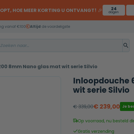
24
OOPT, HOE MEER KORTING U ONTVANGT!
🎉
dagen
ng vanaf €100
Altijd
de voordeligste
00 8mm Nano glas mat wit serie Silvio
Inloopdouche 
wit serie Silvio
€
239,00
€
339,00
Je be
Oorspronkelijke
Huidige
prijs
prijs
Op voorraad, nu besteld di
was:
is:
Gratis verzending
€ 339,00.
€ 239,00.