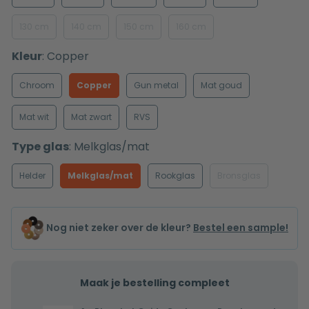
130 cm
140 cm
150 cm
160 cm
Kleur
:
Copper
Chroom
Copper
Gun metal
Mat goud
Mat wit
Mat zwart
RVS
Type glas
:
Melkglas/mat
Helder
Melkglas/mat
Rookglas
Bronsglas
Nog niet zeker over de kleur?
Bestel een sample!
Maak je bestelling compleet