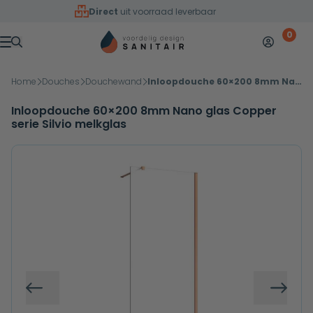
Overslaan naar inhoud
Direct
uit voorraad leverbaar
0
Mijn accoun
Winkelw
Menu
Home
Douches
Douchewand
Inloopdouche 60×200 8mm Nano glas Copper serie Silvio melkglas
Inloopdouche 60×200 8mm Nano glas Copper
serie Silvio melkglas
Vorige
Volg