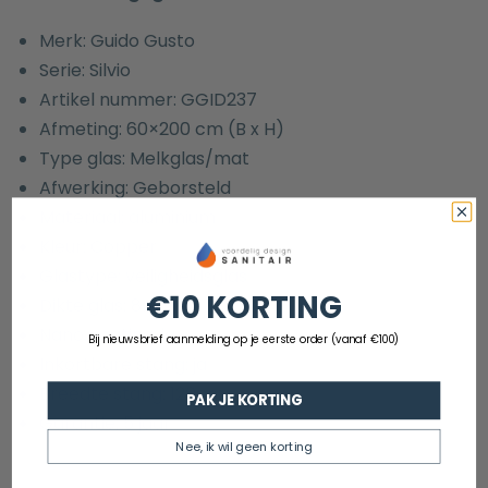
Merk: Guido Gusto
Serie: Silvio
Artikel nummer: GGID237
Afmeting: 60×200 cm (B x H)
Type glas: Melkglas/mat
Afwerking: Geborsteld
Materiaal: aluminium
Kleur: Copper
Glastype: veiligheidsglas
€10 KORTING
Dikte glas: 8mm
Nano coating: ja
Bij nieuwsbrief aanmelding op je eerste order (vanaf €100)
Inkortbare stang: ja
Breedte stang: 120cm
PAK JE KORTING
Garantie: 5 jaar
Nee, ik wil geen korting