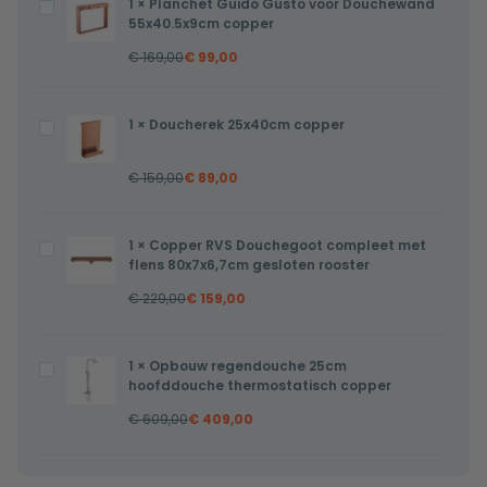
1
×
Planchet Guido Gusto voor Douchewand
Planchet
55x40.5x9cm copper
Guido
€
169,00
€
99,00
Gusto
voor
Douchewand
1
×
Doucherek 25x40cm copper
Doucherek
55x40.5x9cm
25x40cm
copper
€
159,00
€
89,00
copper
1
×
Copper RVS Douchegoot compleet met
Copper
flens 80x7x6,7cm gesloten rooster
RVS
€
229,00
€
159,00
Douchegoot
compleet
met
1
×
Opbouw regendouche 25cm
Opbouw
flens
hoofddouche thermostatisch copper
regendouche
80x7x6,7cm
€
609,00
€
409,00
25cm
gesloten
hoofddouche
rooster
thermostatisch