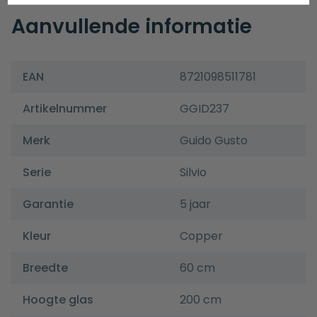
Aanvullende informatie
EAN
8721098511781
Artikelnummer
GGID237
Merk
Guido Gusto
Serie
Silvio
Garantie
5 jaar
Kleur
Copper
Breedte
60 cm
Hoogte glas
200 cm