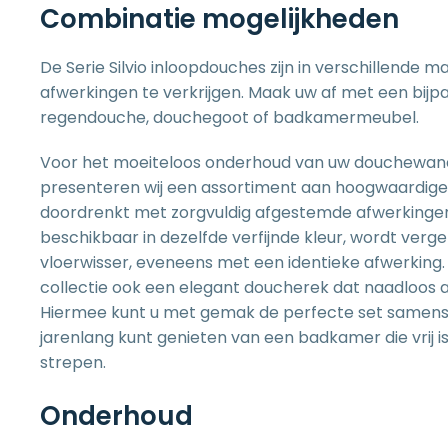
Combinatie mogelijkheden
De Serie Silvio inloopdouches zijn in verschillende m
afwerkingen te verkrijgen. Maak uw af met een bij
regendouche
,
douchegoot
of
badkamermeubel
.
Voor het moeiteloos onderhoud van uw douchewa
presenteren wij een assortiment aan hoogwaardige
doordrenkt met zorgvuldig afgestemde afwerkinge
beschikbaar in dezelfde verfijnde kleur, wordt verg
vloerwisser
, eveneens met een identieke afwerking
collectie ook een elegant
doucherek
dat naadloos aa
Hiermee kunt u met gemak de
perfecte set
samenst
jarenlang kunt genieten van een badkamer die vrij i
strepen.
Onderhoud