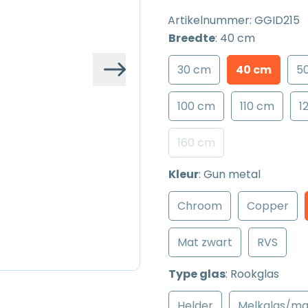
Artikelnummer:
GGID215
Breedte
:
40 cm
30 cm
40 cm
5
Volgende
100 cm
110 cm
1
160 cm
Kleur
:
Gun metal
Chroom
Copper
Mat zwart
RVS
Type glas
:
Rookglas
Helder
Melkglas/ma