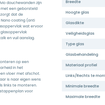
Breedte
Silvio douchewanden zijn
 met een geborsteld
Hoogte glas
 zorgt dat de
n Nano coating (anti
Glasdikte
lasoppervlak wat ervoor
t glasoppervlak
Veiligheidsglas
alk en vuil aanslag.
Type glas
Glasbehandeling
 monteren op een
Materiaal profiel
arheid in het
een vloer met afschot.
Links/Rechts te mon
aar is naar eigen wens
ls links te monteren.
Minimale breedte
stappenplan voor
Maximale breedte