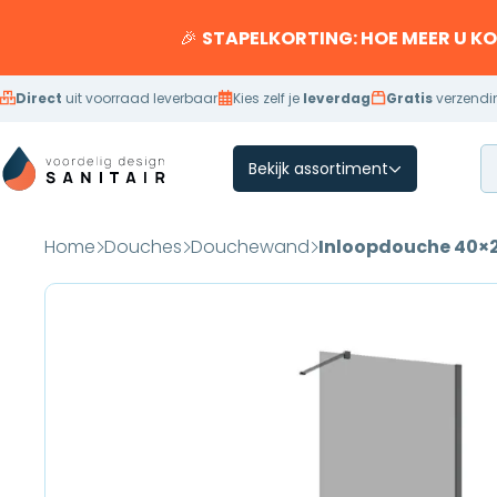
Overslaan naar inhoud
🎉
STAPELKORTING: HOE MEER U K
Direct
uit voorraad leverbaar
Kies zelf je
leverdag
Gratis
verzendi
Bekijk assortiment
Home
Douches
Douchewand
Inloopdouche 40×2