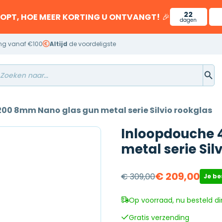
22
OOPT, HOE MEER KORTING U ONTVANGT!
🎉
dagen
ng vanaf €100
Altijd
de voordeligste
00 8mm Nano glas gun metal serie Silvio rookglas
Inloopdouche 
metal serie Sil
€
209,00
€
309,00
Je b
Oorspronkelijke
Huidige
prijs
prijs
Op voorraad, nu besteld di
was:
is:
Gratis verzending
€ 309,00.
€ 209,00.