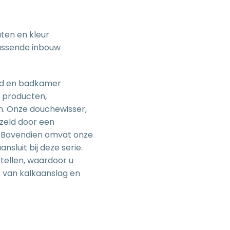
aten en kleur
passende
inbouw
nd en badkamer
 producten,
n. Onze
douchewisser
,
ezeld door een
. Bovendien omvat onze
nsluit bij deze serie.
ellen, waardoor u
s van kalkaanslag en