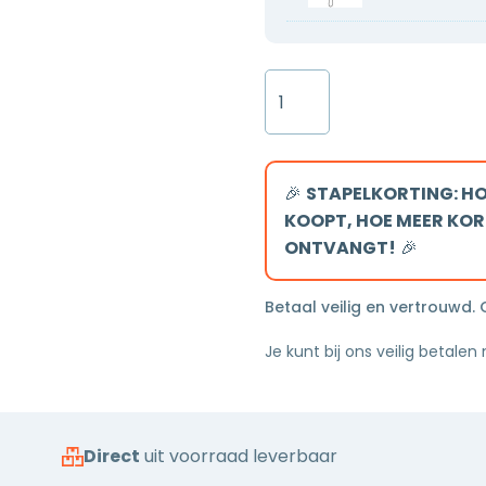
25cm
met
hoofddouche
flens
thermostatisch
80x7x6,7cm
Inloopdouche
gun
gesloten
40x200
metal
rooster
8mm
Nano
glas
🎉
STAPELKORTING: HO
gun
KOOPT, HOE MEER KOR
metal
ONTVANGT!
🎉
serie
Silvio
Betaal veilig en vertrouwd.
rookglas
Je kunt bij ons veilig betalen
aantal
Direct
uit voorraad leverbaar