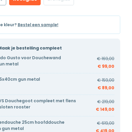
de kleur?
Bestel een sample!
Maak je bestelling compleet
ido Gusto voor Douchewand
€
169,00
un metal
€
99,00
5x40cm gun metal
€
159,00
€
89,00
VS Douchegoot compleet met flens
€
219,00
loten rooster
€
149,00
endouche 25cm hoofddouche
€
619,00
 gun metal
€
419,00