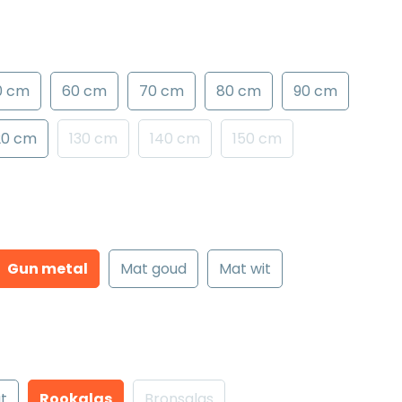
0 cm
60 cm
70 cm
80 cm
90 cm
20 cm
130 cm
140 cm
150 cm
Gun metal
Mat goud
Mat wit
t
Rookglas
Bronsglas