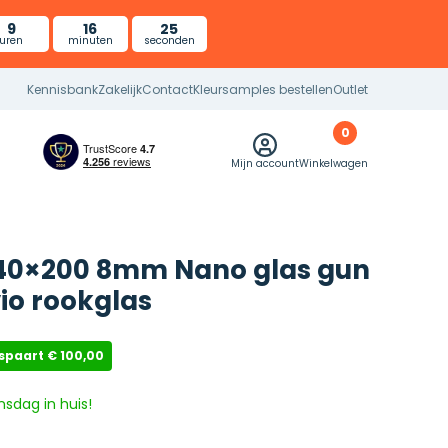
9
16
25
uren
minuten
seconden
Kennisbank
Zakelijk
Contact
Kleursamples bestellen
Outlet
0
Mijn account
Winkelwagen
40×200 8mm Nano glas gun
vio rookglas
espaart
€
100,00
nsdag in huis!