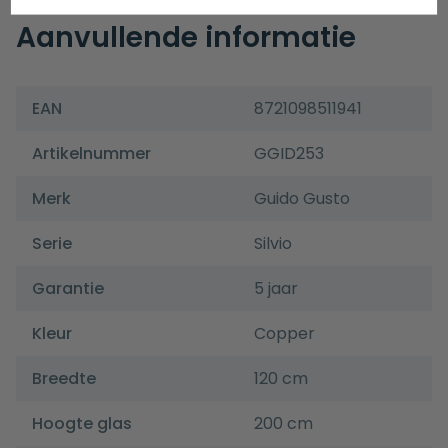
Aanvullende informatie
EAN
8721098511941
Artikelnummer
GGID253
Merk
Guido Gusto
Serie
Silvio
Garantie
5 jaar
Kleur
Copper
Breedte
120 cm
Hoogte glas
200 cm