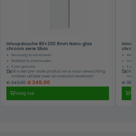
Inloopdouche 80×200 8mm Nano glas
Inloo
chroom serie Silvio
chroom
Eenvoudig te combineren
Makke
Makkelijk te onderhouden
Snel 
5 jaar garantie
5 jaa
Dit is een pre-order product en is naar verwachting
Dit i
midden oktober weer uit voorraad leverbaar!
midd
Oorspronkelijke
Huidige
€
249,00
€
349,00
€
359,
prijs
prijs
Voeg toe
Vo
was:
is:
€ 349,00.
€ 249,00.