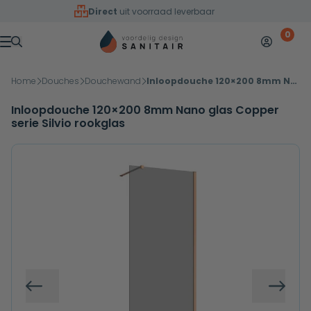
Overslaan naar inhoud
Direct
uit voorraad leverbaar
0
Mijn accoun
Winkelw
Menu
Home
Douches
Douchewand
Inloopdouche 120×200 8mm Nano glas Copper serie Silvio rookglas
Inloopdouche 120×200 8mm Nano glas Copper
serie Silvio rookglas
Vorige
Volg