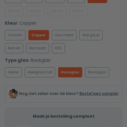
130 cm
140 cm
150 cm
160 cm
Kleur
:
Copper
Chroom
Copper
Gun metal
Mat goud
Mat wit
Mat zwart
RVS
Type glas
:
Rookglas
Helder
Melkglas/mat
Rookglas
Bronsglas
Nog niet zeker over de kleur?
Bestel een sample!
Maak je bestelling compleet