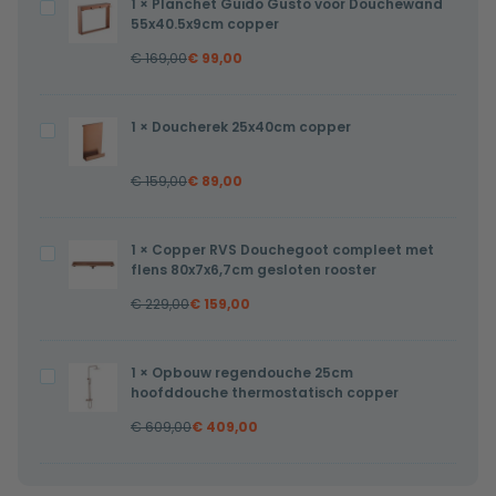
1
×
Planchet Guido Gusto voor Douchewand
Planchet
55x40.5x9cm copper
Guido
€
169,00
€
99,00
Gusto
voor
Douchewand
1
×
Doucherek 25x40cm copper
Doucherek
55x40.5x9cm
25x40cm
copper
€
159,00
€
89,00
copper
1
×
Copper RVS Douchegoot compleet met
Copper
flens 80x7x6,7cm gesloten rooster
RVS
€
229,00
€
159,00
Douchegoot
compleet
met
1
×
Opbouw regendouche 25cm
Opbouw
flens
hoofddouche thermostatisch copper
regendouche
80x7x6,7cm
€
609,00
€
409,00
25cm
gesloten
hoofddouche
rooster
thermostatisch