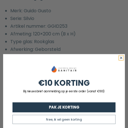
Merk: Guido Gusto
Serie: Silvio
Artikel nummer: GGID253
Afmeting: 120×200 cm (B x H)
Type glas: Rookglas
Afwerking: Geborsteld
Materiaal: aluminium
Kleur: Copper
Glastype: veiligheidsglas
Dikte glas: 8mm
€10 KORTING
Nano coating: ja
Bij nieuwsbrief aanmelding op je eerste order (vanaf €100)
Inkortbare stang: ja
Breedte stang: 120cm
PAK JE KORTING
Garantie: 5 jaar
Nee, ik wil geen korting