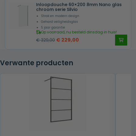
Inloopdouche 60×200 8mm Nano glas
€ 359,00.
€ 259,00.
chroom serie Silvio
Strak en modern design
Gehard veiligheidsglas
5 jaar garantie
Op voorraad, nu besteld dinsdag in huis!
Oorspronkelijke
Huidige
€
229,00
€
329,00
prijs
prijs
was:
is:
Verwante producten
€ 329,00.
€ 229,00.