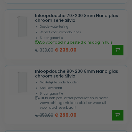
prijs
prijs
was:
is:
Inloopdouche 70×200 8mm Nano glas
€ 379,00.
€ 279,00.
chroom serie Silvio
Goede waterkering
Perfect voor inloopdouches
5 jaar garantie
Op voorraad, nu besteld dinsdag in huis!
Oorspronkelijke
Huidige
€
239,00
€
339,00
prijs
prijs
was:
is:
Inloopdouche 90×200 8mm Nano glas
€ 339,00.
€ 239,00.
chroom serie Silvio
Makkelijk te onderhouden
Snel leverbaar
5 jaar garantie
Dit is een pre-order product en is naar
verwachting midden oktober weer uit
voorraad leverbaar!
Oorspronkelijke
Huidige
€
259,00
€
359,00
prijs
prijs
was:
is: