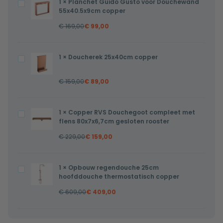
1
×
Planchet Guido Gusto voor Douchewand
Planchet
55x40.5x9cm copper
Guido
€
169,00
€
99,00
Gusto
voor
Douchewand
1
×
Doucherek 25x40cm copper
Doucherek
55x40.5x9cm
25x40cm
copper
€
159,00
€
89,00
copper
1
×
Copper RVS Douchegoot compleet met
Copper
flens 80x7x6,7cm gesloten rooster
RVS
€
229,00
€
159,00
Douchegoot
compleet
met
1
×
Opbouw regendouche 25cm
Opbouw
flens
hoofddouche thermostatisch copper
regendouche
80x7x6,7cm
€
609,00
€
409,00
25cm
gesloten
hoofddouche
rooster
thermostatisch