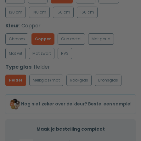
130 cm
140 cm
150 cm
160 cm
Kleur
:
Copper
Chroom
Copper
Gun metal
Mat goud
Mat wit
Mat zwart
RVS
Type glas
:
Helder
Helder
Melkglas/mat
Rookglas
Bronsglas
Nog niet zeker over de kleur?
Bestel een sample!
Maak je bestelling compleet