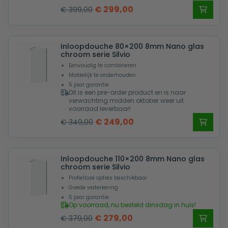
Oorspronkelijke
Huidige
€
299,00
€
399,00
prijs
prijs
was:
is:
Inloopdouche 80×200 8mm Nano glas
€ 399,00.
€ 299,00.
chroom serie Silvio
Eenvoudig te combineren
Makkelijk te onderhouden
5 jaar garantie
Dit is een pre-order product en is naar
verwachting midden oktober weer uit
voorraad leverbaar!
Oorspronkelijke
Huidige
€
249,00
€
349,00
prijs
prijs
was:
is:
Inloopdouche 110×200 8mm Nano glas
€ 349,00.
€ 249,00.
chroom serie Silvio
Profielloze opties beschikbaar
Goede waterkering
5 jaar garantie
Op voorraad, nu besteld dinsdag in huis!
Oorspronkelijke
Huidige
€
279,00
€
379,00