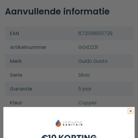
Aanvullende informatie
EAN
8721098511729
Artikelnummer
GGID231
Merk
Guido Gusto
Serie
Silvio
Garantie
5 jaar
Kleur
Copper
Breedte
100 cm
Hoogte glas
200 cm