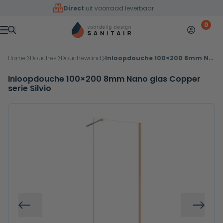
Overslaan naar inhoud
Direct
uit voorraad leverbaar
0
Mijn accoun
Winkelw
Menu
Home
Douches
Douchewand
Inloopdouche 100×200 8mm Nano glas Copper serie Silvio
Inloopdouche 100×200 8mm Nano glas Copper
serie Silvio
Vorige
Volg