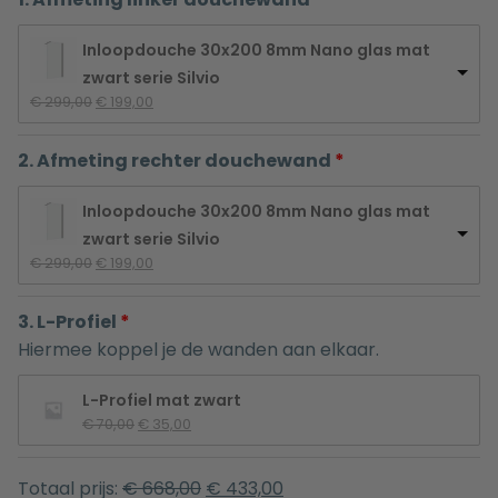
Inloopdouche 30x200 8mm Nano glas mat
zwart serie Silvio
Oorspronkelijke 
Huidige 
€
 299,00
€
 199,00
prijs 
prijs 
was: 
is: 
2. Afmeting rechter douchewand
€ 299,00.
€ 199,00.
Inloopdouche 30x200 8mm Nano glas mat
zwart serie Silvio
Oorspronkelijke 
Huidige 
€
 299,00
€
 199,00
prijs 
prijs 
was: 
is: 
3. L-Profiel
€ 299,00.
€ 199,00.
Hiermee koppel je de wanden aan elkaar.
L-Profiel mat zwart
Oorspronkelijke 
Huidige 
€
 70,00
€
 35,00
prijs 
prijs 
was: 
is: 
€ 70,00.
€ 35,00.
Totaal prijs:
€
668,00
€
433,00