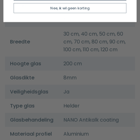
Garantie
5 jaar
Nee, ik wil geen korting
Kleur
Mat zwart
30 cm, 40 cm, 50 cm, 60
Breedte
cm, 70 cm, 80 cm, 90 cm,
100 cm, 110 cm, 120 cm
Hoogte glas
200 cm
Glasdikte
8mm
Veiligheidsglas
Ja
Type glas
Helder
Glasbehandeling
NANO Antikalk coating
Materiaal profiel
Aluminium