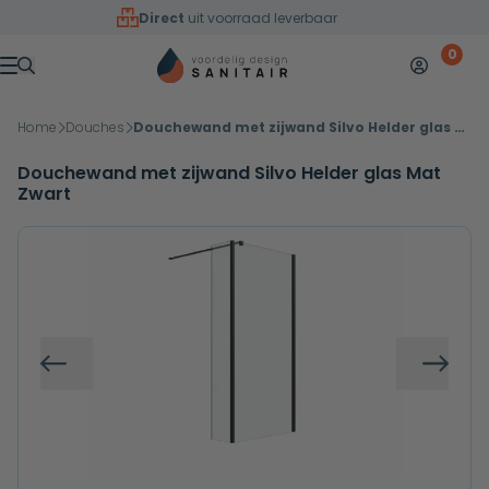
Overslaan naar inhoud
Direct
uit voorraad leverbaar
0
Mijn accoun
Winkelw
Menu
Home
Douches
Douchewand met zijwand Silvo Helder glas Mat Zwart
Douchewand met zijwand Silvo Helder glas Mat
Zwart
Vorige
Volg