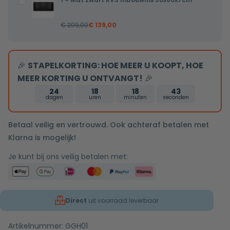
Mat
douchekop
zwart
mat
€
209,00
€
139,00
RVS
zwart
Inbouwnis
tweeknops
30x60x7cm
bediening
🎉
STAPELKORTING: HOE MEER U KOOPT, HOE
MEER KORTING U ONTVANGT!
🎉
24
18
18
43
dagen
uren
minuten
seconden
Betaal veilig en vertrouwd. Ook achteraf betalen met
Klarna is mogelijk!
Je kunt bij ons veilig betalen met:
Direct
uit voorraad leverbaar
Artikelnummer:
GGH01