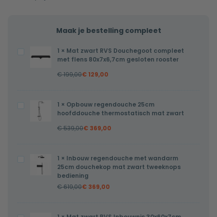
Maak je bestelling compleet
1
×
Mat zwart RVS Douchegoot compleet
Mat
met flens 80x7x6,7cm gesloten rooster
zwart
€
199,00
€
129,00
RVS
Douchegoot
compleet
1
×
Opbouw regendouche 25cm
Opbouw
met
hoofddouche thermostatisch mat zwart
regendouche
flens
€
539,00
€
369,00
25cm
80x7x6,7cm
hoofddouche
gesloten
thermostatisch
1
×
Inbouw regendouche met wandarm
Inbouw
rooster
mat
25cm douchekop mat zwart tweeknops
regendouche
bediening
zwart
met
€
619,00
€
369,00
wandarm
25cm
1
×
Mat zwart RVS Inbouwnis 30x60x7cm