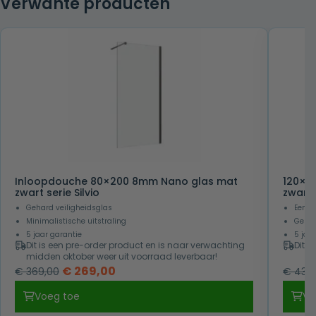
Verwante producten
Inloopdouche 80×200 8mm Nano glas mat
120×20
zwart serie Silvio
zwart
Gehard veiligheidsglas
Eenvo
Minimalistische uitstraling
Gesch
5 jaar garantie
5 jaa
Dit is een pre-order product en is naar verwachting
Dit p
midden oktober weer uit voorraad leverbaar!
Oorspronkelijke
Huidige
€
269,00
€
369,00
€
439,
prijs
prijs
Voeg toe
Vo
was:
is: