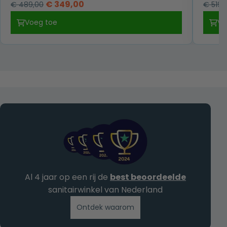
Oorspronkelijke
Huidige
€
349,00
€
489,00
€
519,
prijs
prijs
Voeg toe
Vo
was:
is:
€ 489,00.
€ 349,00.
Al 4 jaar op een rij de
best beoordeelde
sanitairwinkel van Nederland
Ontdek waarom