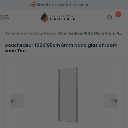
Overslaan naar inhoud
Direct
uit voorraad leverbaar
0
Mijn accoun
Winkelw
Menu
Home
Douches
Douchedeur
Douchedeur 100x195cm 6mm Nano glas chroom serie Tim
Douchedeur 100x195cm 6mm Nano glas chroom
serie Tim
Vorige
Volg