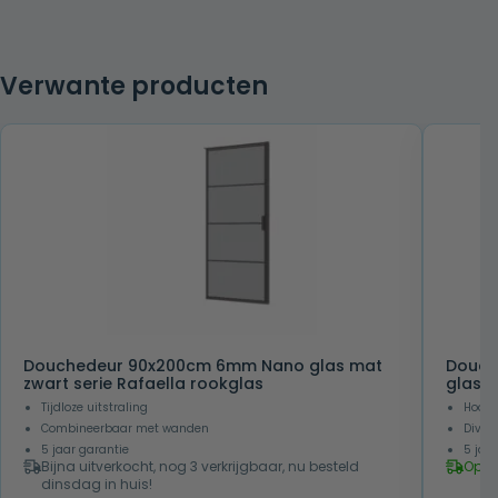
Verwante producten
Douchedeur 90x200cm 6mm Nano glas mat
Douch
zwart serie Rafaella rookglas
glas 
Tijdloze uitstraling
Hoogw
Combineerbaar met wanden
Diver
5 jaar garantie
5 jaa
Bijna uitverkocht, nog 3 verkrijgbaar, nu besteld
Op v
dinsdag in huis!