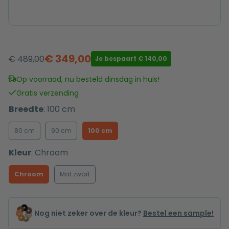
€
349,00
€
489,00
Je bespaart
€
140,00
Oorspronkelijke
Huidige
prijs
prijs
Op voorraad, nu besteld dinsdag in huis!
was:
is:
Gratis verzending
€ 489,00.
€ 349,00.
Breedte
:
100 cm
80 cm
90 cm
100 cm
Kleur
:
Chroom
Chroom
Mat zwart
Nog niet zeker over de kleur?
Bestel een sample!