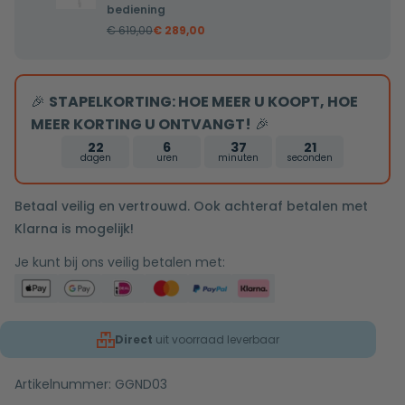
regendouche
bediening
met
€
619,00
€
289,00
wandarm
25cm
douchekop
🎉
STAPELKORTING: HOE MEER U KOOPT, HOE
chroom
MEER KORTING U ONTVANGT!
🎉
tweeknops
22
6
37
20
bediening
dagen
uren
minuten
seconden
Betaal veilig en vertrouwd. Ook achteraf betalen met
Klarna is mogelijk!
Je kunt bij ons veilig betalen met:
Direct
uit voorraad leverbaar
Artikelnummer:
GGND03