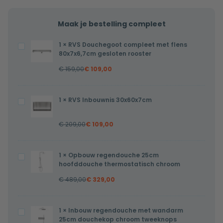
Maak je bestelling compleet
1
×
RVS Douchegoot compleet met flens
RVS
80x7x6,7cm gesloten rooster
Douchegoot
€
159,00
€
109,00
compleet
met
flens
1
×
RVS Inbouwnis 30x60x7cm
RVS
80x7x6,7cm
Inbouwnis
gesloten
€
209,00
€
109,00
30x60x7cm
rooster
1
×
Opbouw regendouche 25cm
Opbouw
hoofddouche thermostatisch chroom
regendouche
€
489,00
€
329,00
25cm
hoofddouche
thermostatisch
1
×
Inbouw regendouche met wandarm
Inbouw
chroom
25cm douchekop chroom tweeknops