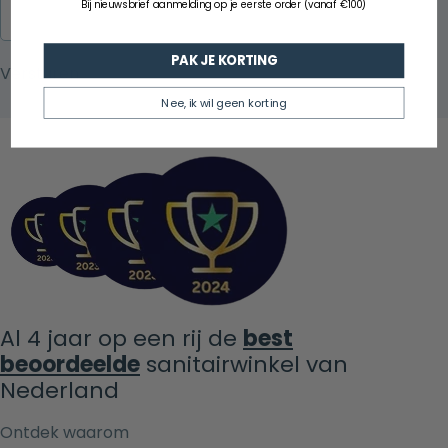
Bij nieuwsbrief aanmelding op je eerste order (vanaf €100)
PAK JE KORTING
Nee, ik wil geen korting
Al 4 jaar op een rij de
best
beoordeelde
sanitairwinkel van
Nederland
Ontdek waarom