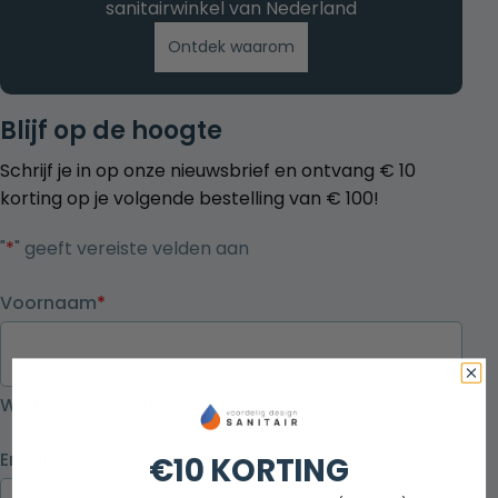
sanitairwinkel van Nederland
Ontdek waarom
Blijf op de hoogte
Schrijf je in op onze nieuwsbrief en ontvang € 10
korting op je volgende bestelling van € 100!
"
*
" geeft vereiste velden aan
Voornaam
*
We houden het graag persoonlijk
Email
*
€10 KORTING