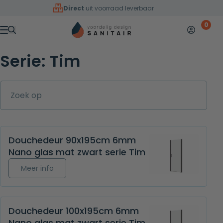
Overslaan naar inhoud
Direct
uit voorraad leverbaar
0
Mijn accoun
Winkelw
Menu
Serie:
Tim
Zoek op
Douchedeur 90x195cm 6mm
Nano glas mat zwart serie Tim
Meer info over Douchedeur 90x195cm 6mm Nano 
Meer info
Douchedeur 100x195cm 6mm
Nano glas mat zwart serie Tim