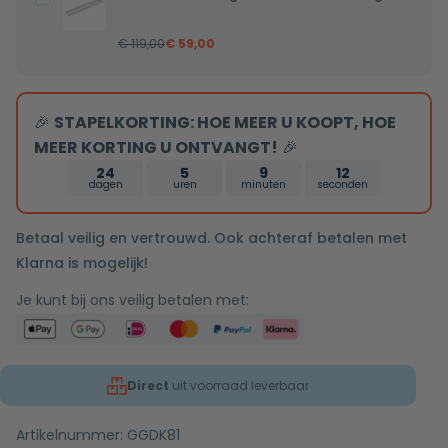
mat
€
119,00
€
59,00
wit
rechthoekig
🎉
STAPELKORTING: HOE MEER U KOOPT, HOE
MEER KORTING U ONTVANGT!
🎉
24
5
9
11
dagen
uren
minuten
seconden
Betaal veilig en vertrouwd. Ook achteraf betalen met
Klarna is mogelijk!
Je kunt bij ons veilig betalen met:
Direct
uit voorraad leverbaar
Artikelnummer:
GGDK81