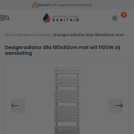
Overslaan naar inhoud
Direct
uit voorraad leverbaar
0
Mijn accoun
Winkelw
Menu
Home
Badkamer radiator
Designradiator Ella 180x60cm mat wit 1100W zij aansluiting
Designradiator Ella 180x60cm mat wit 1100W zij
aansluiting
Vorige
Volg