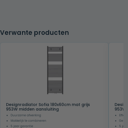
Verwante producten
Designradiator Sofia 180x60cm mat grijs
Design
953W midden aansluiting
953W 
Duurzame afwerking
Effici
Makkelijk te combineren
Gesch
5 jaar garantie
5 jaa