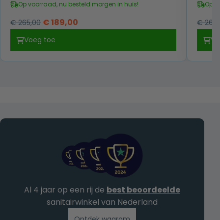
Op voorraad, nu besteld morgen in huis!
Op v
Oorspronkelijke
Huidige
€
189,00
€
265,00
€
265,
prijs
prijs
Voeg toe
Vo
was:
is:
€ 265,00.
€ 189,00.
Al 4 jaar op een rij de
best beoordeelde
sanitairwinkel van Nederland
Ontdek waarom