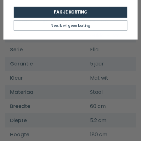
EAN
8720701509122
PAK JE KORTING
Artikelnummer
GGDK81
Nee, ik wil geen korting
Merk
Guido Gusto
Serie
Ella
Garantie
5 jaar
Kleur
Mat wit
Materiaal
Staal
Breedte
60 cm
Diepte
5.2 cm
Hoogte
180 cm