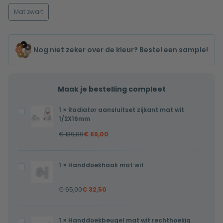
Mat zwart
Nog niet zeker over de kleur?
Bestel een sample!
Maak je bestelling compleet
1
×
Radiator aansluitset zijkant mat wit
Radiator
1/2X16mm
aansluitset
€
139,00
€
69,00
zijkant
mat
wit
1
×
Handdoekhaak mat wit
Handdoekhaak
1/2X16mm
mat
€
65,00
€
32,50
wit
1
×
Handdoekbeugel mat wit rechthoekig
Handdoekbeugel