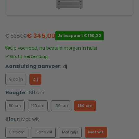
€
345,00
€
535,00
Je bespaart
€
190,00
Oorspronkelijke
Huidige
prijs
prijs
Op voorraad, nu besteld morgen in huis!
was:
is:
Gratis verzending
€ 535,00.
€ 345,00.
Aansluiting aanvoer
:
Zij
Midden
Zij
Hoogte
:
180 cm
80 cm
120 cm
150 cm
180 cm
Kleur
:
Mat wit
Chroom
Glans wit
Mat grijs
Mat wit