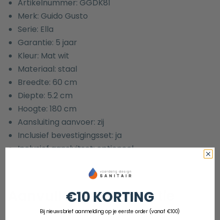
Artikelnummer: GGDK81
Merk: Guido Gusto
Serie: Ella
Garantie: 5 jaar
Kleur: Mat wit
Materiaal: staal
Breedte: 60 cm
Diepte: 5.2 cm
Hoogte: 180 cm
Aansluiting aanvoer: zij
Inclusief bevestigingsset: ja
Inclusief aansluitset: optioneel
Aanvullende informatie
€10 KORTING
Bij nieuwsbrief aanmelding op je eerste order (vanaf €100)