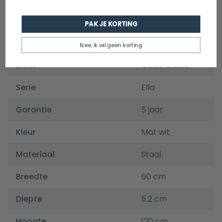
EAN
8720701509108
PAK JE KORTING
Artikelnummer
GGDK79
Nee, ik wil geen korting
Merk
Guido Gusto
Serie
Ella
Garantie
5 jaar
Kleur
Mat wit
Materiaal
Staal
Breedte
60 cm
Diepte
5.2 cm
Hoogte
120 cm