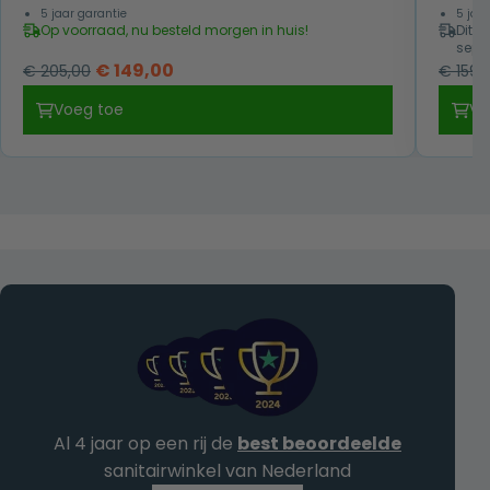
5 jaar garantie
5 jaa
Op voorraad, nu besteld morgen in huis!
Dit i
sept
Oorspronkelijke
Huidige
€
149,00
€
205,00
€
159,
prijs
prijs
Voeg toe
Vo
was:
is:
€ 205,00.
€ 149,00.
Al 4 jaar op een rij de
best beoordeelde
sanitairwinkel van Nederland