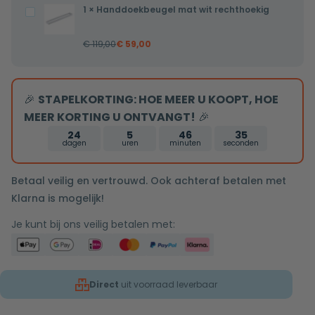
1
×
Handdoekbeugel mat wit rechthoekig
Handdoekbeugel
mat
€
119,00
€
59,00
wit
rechthoekig
🎉
STAPELKORTING: HOE MEER U KOOPT, HOE
MEER KORTING U ONTVANGT!
🎉
24
5
46
34
dagen
uren
minuten
seconden
Betaal veilig en vertrouwd. Ook achteraf betalen met
Klarna is mogelijk!
Je kunt bij ons veilig betalen met:
Direct
uit voorraad leverbaar