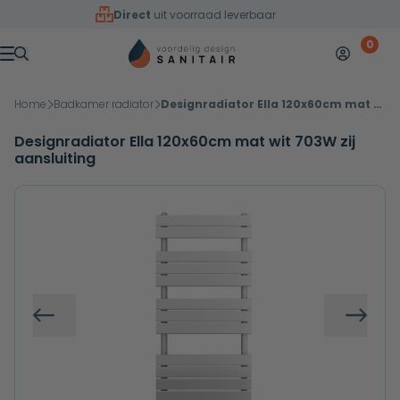
Overslaan naar inhoud
Direct
uit voorraad leverbaar
0
Mijn accoun
Winkelw
Menu
Home
Badkamer radiator
Designradiator Ella 120x60cm mat wit 703W zij aansluiting
Designradiator Ella 120x60cm mat wit 703W zij
aansluiting
Vorige
Volg