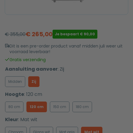
€
265,00
€
355,00
Je bespaart
€
90,00
Oorspronkelijke
Huidige
prijs
prijs
Dit is een pre-order product vanaf midden juli weer uit
voorraad leverbaar!
was:
is:
€ 355,00.
€ 265,00.
Gratis verzending
Aansluiting aanvoer
:
Zij
Midden
Zij
Hoogte
:
120 cm
80 cm
120 cm
150 cm
180 cm
Kleur
:
Mat wit
Chroom
Glans wit
Mat grijs
Mat wit