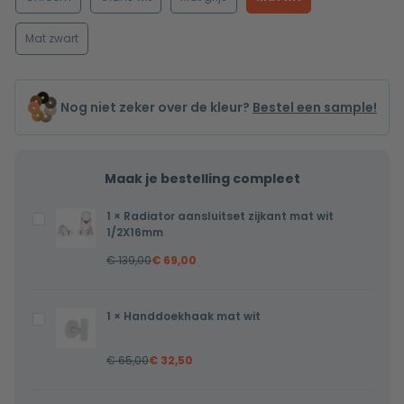
Mat zwart
Nog niet zeker over de kleur?
Bestel een sample!
Maak je bestelling compleet
1
×
Radiator aansluitset zijkant mat wit
Radiator
1/2X16mm
aansluitset
€
139,00
€
69,00
zijkant
mat
wit
1
×
Handdoekhaak mat wit
Handdoekhaak
1/2X16mm
mat
€
65,00
€
32,50
wit