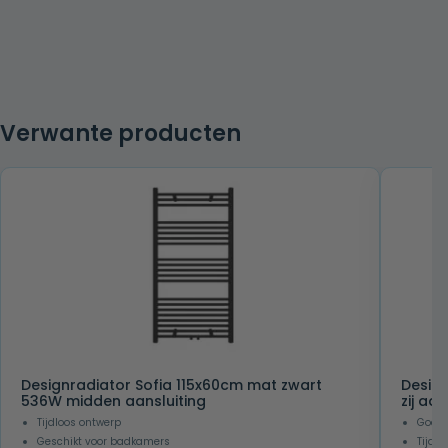
Verwante producten
Designradiator Sofia 115x60cm mat zwart
Design
536W midden aansluiting
zij aan
Tijdloos ontwerp
Goede 
Geschikt voor badkamers
Tijdl