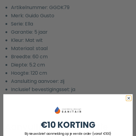
Artikelnummer: GGDK79
Merk: Guido Gusto
Serie: Ella
Garantie: 5 jaar
Kleur: Mat wit
Materiaal: staal
Breedte: 60 cm
Diepte: 5.2 cm
Hoogte: 120 cm
Aansluiting aanvoer: zij
Inclusief bevestigingsset: ja
Inclusief aansluitset: optioneel
€10 KORTING
Aanvullende informatie
Bij nieuwsbrief aanmelding op je eerste order (vanaf €100)