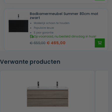
prijs
prijs
was:
is:
Badkamermeubel Summer 80cm mat
€ 659,00.
€ 465,00.
zwart
Makkelijk schoon te houden
Populaire keuze
5 jaar garantie
Op voorraad, nu besteld dinsdag in huis!
Oorspronkelijke
Huidige
€
465,00
€
659,00
prijs
prijs
was:
is:
Verwante producten
€ 659,00.
€ 465,00.