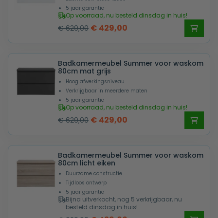
5 jaar garantie
Op voorraad, nu besteld dinsdag in huis!
Oorspronkelijke
Huidige
€
429,00
€
629,00
prijs
prijs
was:
is:
Badkamermeubel Summer voor waskom
€ 629,00.
€ 429,00.
80cm mat grijs
Hoog afwerkingsniveau
Verkrijgbaar in meerdere maten
5 jaar garantie
Op voorraad, nu besteld dinsdag in huis!
Oorspronkelijke
Huidige
€
429,00
€
629,00
prijs
prijs
was:
is:
Badkamermeubel Summer voor waskom
€ 629,00.
€ 429,00.
80cm licht eiken
Duurzame constructie
Tijdloos ontwerp
5 jaar garantie
Bijna uitverkocht, nog 5 verkrijgbaar, nu
besteld dinsdag in huis!