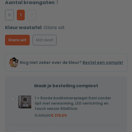
Aantal kraangaten
:
1
0
1
2
Kleur wastafel
:
Glans wit
Glans wit
Mat zwart
Nog niet zeker over de kleur?
Bestel een sample!
Maak je bestelling compleet
1
×
Ronde badkamerspiegel Dani zonder
Ronde
lijst met verwarming, LED verlichting en
badkamerspiegel
touch sensor 80x80cm
Dani
€
309,00
€
219,00
zonder
lijst