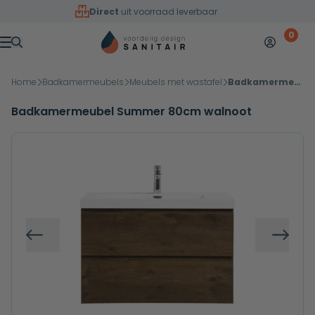
Overslaan naar inhoud
Direct
uit voorraad leverbaar
0
Mijn accoun
Winkelw
Menu
Home
Badkamermeubels
Meubels met wastafel
Badkamermeubel Summer 80cm walnoot
Badkamermeubel Summer 80cm walnoot
Vorige
Volg