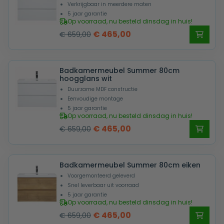
Verkrijgbaar in meerdere maten
5 jaar garantie
Op voorraad, nu besteld dinsdag in huis!
Oorspronkelijke
Huidige
€
465,00
€
659,00
prijs
prijs
was:
is:
Badkamermeubel Summer 80cm
€ 659,00.
€ 465,00.
hoogglans wit
Duurzame MDF constructie
Eenvoudige montage
5 jaar garantie
Op voorraad, nu besteld dinsdag in huis!
Oorspronkelijke
Huidige
€
465,00
€
659,00
prijs
prijs
was:
is:
Badkamermeubel Summer 80cm eiken
€ 659,00.
€ 465,00.
Voorgemonteerd geleverd
Snel leverbaar uit voorraad
5 jaar garantie
Op voorraad, nu besteld dinsdag in huis!
Oorspronkelijke
Huidige
€
465,00
€
659,00