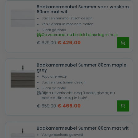
Badkamermeubel Summer voor waskom
€ 659,00.
€ 465,00.
80cm mat wit
Strak en minimalistisch design
Verkrijgbaar in meerdere maten
5 jaar garantie
Op voorraad, nu besteld dinsdag in huis!
Oorspronkelijke
Huidige
€
429,00
€
629,00
prijs
prijs
was:
is:
Badkamermeubel Summer 80cm maple
€ 629,00.
€ 429,00.
grey
Populaire keuze
Strak en functioneel design
5 jaar garantie
Bijna uitverkocht, nog 3 verkrijgbaar, nu
besteld dinsdag in huis!
Oorspronkelijke
Huidige
€
465,00
€
659,00
prijs
prijs
was:
is:
Badkamermeubel Summer 80cm mat wit
€ 659,00.
€ 465,00.
Voorgemonteerd geleverd