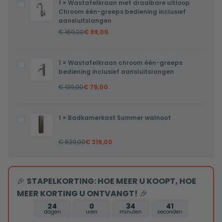
1
×
Wastafelkraan met draaibare uitloop
Wastafelkraan
met
Chroom één-greeps bediening inclusief
met
verwarming,
aansluitslangen
draaibare
LED
€
169,00
€
99,00
uitloop
verlichting
Chroom
en
1
×
Wastafelkraan chroom één-greeps
Wastafelkraan
één-
touch
bediening inclusief aansluitslangen
chroom
greeps
sensor
€
129,00
€
79,00
één-
bediening
80x80cm
greeps
inclusief
bediening
aansluitslangen
1
×
Badkamerkast Summer walnoot
Badkamerkast
inclusief
Summer
aansluitslangen
€
529,00
€
319,00
walnoot
🎉
STAPELKORTING: HOE MEER U KOOPT, HOE
MEER KORTING U ONTVANGT!
🎉
24
0
34
40
dagen
uren
minuten
seconden