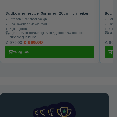
Badkamermeubel Summer 120cm licht eiken
Badka
Strak en functioneel design
Perfe
Snel leverbaar uit voorraad
Eenvo
5 jaar garantie
5 jaa
Bijna uitverkocht, nog 1 verkrijgbaar, nu besteld
Dit p
dinsdag in huis!
Oorspronkelijke
Huidige
€
655,00
€
979,00
€
605,
prijs
prijs
Voeg toe
Vo
was:
is:
€ 979,00.
€ 655,00.