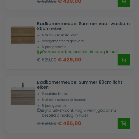
Oorspronkelijke
Huidige
€
429,00
€
629,00
prijs
prijs
was:
is:
Badkamermeubel Summer voor waskom
€ 629,00.
€ 429,00.
80cm eiken
Makkelijk te installeren
Voorgemonteerd geleverd
5 jaar garantie
Op voorraad, nu besteld dinsdag in huis!
Oorspronkelijke
Huidige
€
429,00
€
629,00
prijs
prijs
was:
is:
Badkamermeubel Summer 80cm licht
€ 629,00.
€ 429,00.
eiken
Populaire keuze
Makkelijk schoon te houden
5 jaar garantie
Bijna uitverkocht, nog 5 verkrijgbaar, nu
besteld dinsdag in huis!
Oorspronkelijke
Huidige
€
465,00
€
659,00
prijs
prijs
was:
is: