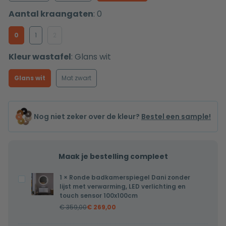
Aantal kraangaten
:
0
0
1
2
Kleur wastafel
:
Glans wit
Glans wit
Mat zwart
Nog niet zeker over de kleur?
Bestel een sample!
Maak je bestelling compleet
1
×
Ronde badkamerspiegel Dani zonder
Ronde
lijst met verwarming, LED verlichting en
badkamerspiegel
touch sensor 100x100cm
Dani
€
359,00
€
269,00
zonder