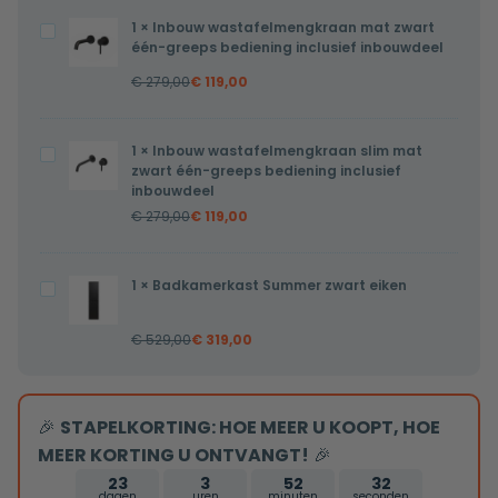
lijst
1
×
Inbouw wastafelmengkraan mat zwart
Inbouw
met
één-greeps bediening inclusief inbouwdeel
wastafelmengkraan
verwarming,
€
279,00
€
119,00
mat
LED
zwart
verlichting
één-
en
1
×
Inbouw wastafelmengkraan slim mat
Inbouw
greeps
zwart één-greeps bediening inclusief
touch
wastafelmengkraan
inbouwdeel
bediening
sensor
slim
€
279,00
€
119,00
inclusief
100x100cm
mat
inbouwdeel
zwart
1
×
Badkamerkast Summer zwart eiken
Badkamerkast
één-
Summer
greeps
€
529,00
€
319,00
zwart
bediening
eiken
inclusief
inbouwdeel
🎉
STAPELKORTING: HOE MEER U KOOPT, HOE
MEER KORTING U ONTVANGT!
🎉
23
3
52
31
dagen
uren
minuten
seconden