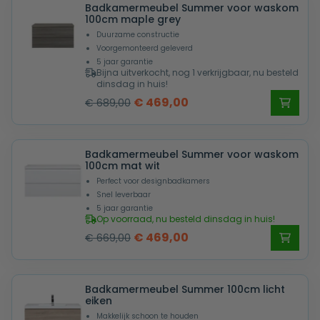
Badkamermeubel Summer voor waskom
€ 669,00.
€ 469,00.
100cm maple grey
Duurzame constructie
Voorgemonteerd geleverd
5 jaar garantie
Bijna uitverkocht, nog 1 verkrijgbaar, nu besteld
dinsdag in huis!
Oorspronkelijke
Huidige
€
469,00
€
689,00
prijs
prijs
was:
is:
Badkamermeubel Summer voor waskom
€ 689,00.
€ 469,00.
100cm mat wit
Perfect voor designbadkamers
Snel leverbaar
5 jaar garantie
Op voorraad, nu besteld dinsdag in huis!
Oorspronkelijke
Huidige
€
469,00
€
669,00
prijs
prijs
was:
is:
Badkamermeubel Summer 100cm licht
€ 669,00.
€ 469,00.
eiken
Makkelijk schoon te houden