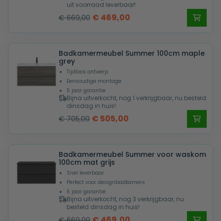
uit voorraad leverbaar!
Oorspronkelijke
Huidige
€
469,00
€
669,00
prijs
prijs
was:
is:
Badkamermeubel Summer 100cm maple
€ 669,00.
€ 469,00.
grey
Tijdloos ontwerp
Eenvoudige montage
5 jaar garantie
Bijna uitverkocht, nog 1 verkrijgbaar, nu besteld
dinsdag in huis!
Oorspronkelijke
Huidige
€
505,00
€
705,00
prijs
prijs
was:
is:
Badkamermeubel Summer voor waskom
€ 705,00.
€ 505,00.
100cm mat grijs
Snel leverbaar
Perfect voor designbadkamers
5 jaar garantie
Bijna uitverkocht, nog 3 verkrijgbaar, nu
besteld dinsdag in huis!
Oorspronkelijke
Huidige
€
469,00
€
669,00