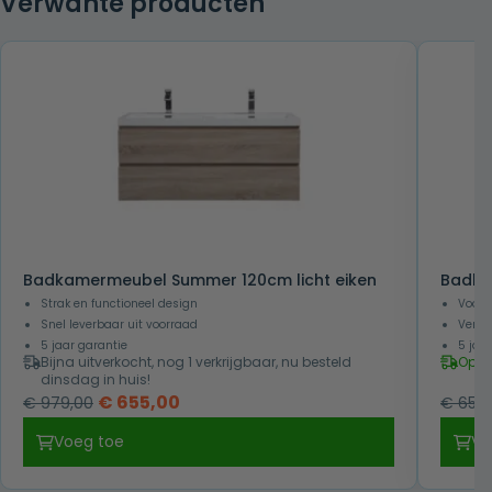
Verwante producten
€ 669,00.
€ 469,00.
Badkamermeubel Summer 120cm licht eiken
Badka
Strak en functioneel design
Voorg
Snel leverbaar uit voorraad
Verkr
5 jaar garantie
5 jaa
Bijna uitverkocht, nog 1 verkrijgbaar, nu besteld
Op v
dinsdag in huis!
Oorspronkelijke
Huidige
€
655,00
€
979,00
€
659,
prijs
prijs
Voeg toe
Vo
was:
is:
€ 979,00.
€ 655,00.