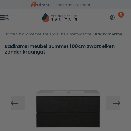
Overslaan naar inhoud
Direct
uit voorraad leverbaar
0
Mijn accoun
Winkelw
Menu
Home
Badkamermeubels
Meubels met wastafel
Badkamermeubel Summer 100cm zwart eiken zonder kraangat
Badkamermeubel Summer 100cm zwart eiken
zonder kraangat
Vorige
Volg