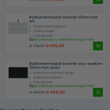
prijs
prijs
was:
is:
Badkamermeubel Summer 100cm mat
€ 669,00.
€ 469,00.
wit
Voorgemonteerd geleverd
Tijdloos ontwerp
5 jaar garantie
Op voorraad, nu besteld dinsdag in huis!
Oorspronkelijke
Huidige
€
505,00
€
705,00
prijs
prijs
was:
is:
Badkamermeubel Summer voor waskom
€ 705,00.
€ 505,00.
100cm mat zwart
Strak en minimalistisch design
Makkelijk te installeren
5 jaar garantie
Op voorraad, nu besteld dinsdag in huis!
Oorspronkelijke
Huidige
€
469,00
€
669,00
prijs
prijs
was:
is: