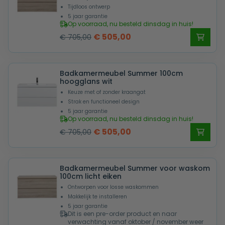
Tijdloos ontwerp
5 jaar garantie
Op voorraad, nu besteld dinsdag in huis!
Oorspronkelijke
Huidige
€
505,00
€
705,00
prijs
prijs
was:
is:
Badkamermeubel Summer 100cm
€ 705,00.
€ 505,00.
hoogglans wit
Keuze met of zonder kraangat
Strak en functioneel design
5 jaar garantie
Op voorraad, nu besteld dinsdag in huis!
Oorspronkelijke
Huidige
€
505,00
€
705,00
prijs
prijs
was:
is:
Badkamermeubel Summer voor waskom
€ 705,00.
€ 505,00.
100cm licht eiken
Ontworpen voor losse waskommen
Makkelijk te installeren
5 jaar garantie
Dit is een pre-order product en naar
verwachting vanaf oktober / november weer