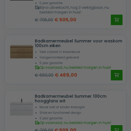
5 jaar garantie
Bijna uitverkocht, nog 3 verkrijgbaar, nu
besteld morgen in huis!
Oorspronkelijke
Huidige
€
505,00
€
705,00
prijs
prijs
was:
is:
Badkamermeubel Summer voor waskom
€ 705,00.
€ 505,00.
100cm eiken
Veel vrijheid in kraankeuze
Voorgemonteerd geleverd
5 jaar garantie
Op voorraad, nu besteld morgen in huis!
Oorspronkelijke
Huidige
€
469,00
€
669,00
prijs
prijs
was:
is:
Badkamermeubel Summer 100cm
€ 669,00.
€ 469,00.
hoogglans wit
Keuze met of zonder kraangat
Strak en functioneel design
5 jaar garantie
Op voorraad, nu besteld morgen in huis!
Oorspronkelijke
Huidige
€
505,00
€
705,00