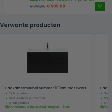
Oorspronkelijke
Huidige
€
505,00
€
705,00
prijs
prijs
was:
is:
Verwante producten
€ 705,00.
€ 505,00.
Badkamermeubel Summer 100cm mat zwart
Badka
Tijdloos ontwerp
Snel 
Snel leverbaar uit voorraad
Popul
5 jaar garantie
5 jaa
Op voorraad, nu besteld morgen in huis!
Op v