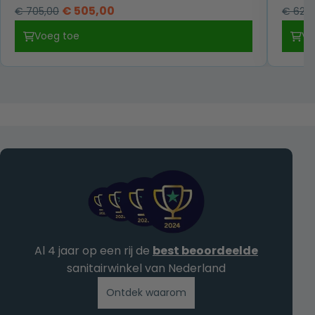
Oorspronkelijke
Huidige
€
505,00
€
705,00
€
629,
prijs
prijs
Voeg toe
Vo
was:
is:
€ 705,00.
€ 505,00.
Al 4 jaar op een rij de
best beoordeelde
sanitairwinkel van Nederland
Ontdek waarom