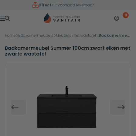
Overslaan naar inhoud
Direct
uit voorraad leverbaar
0
Mijn accoun
Winkelw
Menu
Home
Badkamermeubels
Meubels met wastafel
Badkamermeubel Summer 100cm zwart eiken met zwarte wastafel
Badkamermeubel Summer 100cm zwart eiken met
zwarte wastafel
Vorige
Volg