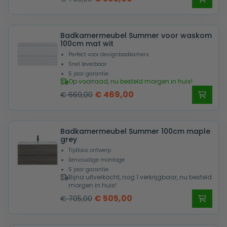
prijs
prijs
was:
is:
Badkamermeubel Summer voor waskom
€ 705,00.
€ 505,00.
100cm mat wit
Perfect voor designbadkamers
Snel leverbaar
5 jaar garantie
Op voorraad, nu besteld morgen in huis!
Oorspronkelijke
Huidige
€
469,00
€
669,00
prijs
prijs
was:
is:
Badkamermeubel Summer 100cm maple
€ 669,00.
€ 469,00.
grey
Tijdloos ontwerp
Eenvoudige montage
5 jaar garantie
Bijna uitverkocht, nog 1 verkrijgbaar, nu besteld
morgen in huis!
Oorspronkelijke
Huidige
€
505,00
€
705,00
prijs
prijs
was:
is: