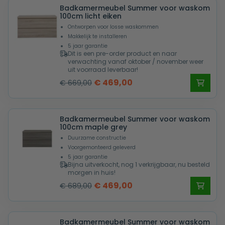
Badkamermeubel Summer voor waskom
€ 705,00.
€ 505,00.
100cm licht eiken
Ontworpen voor losse waskommen
Makkelijk te installeren
5 jaar garantie
Dit is een pre-order product en naar
verwachting vanaf oktober / november weer
uit voorraad leverbaar!
Oorspronkelijke
Huidige
€
469,00
€
669,00
prijs
prijs
was:
is:
Badkamermeubel Summer voor waskom
€ 669,00.
€ 469,00.
100cm maple grey
Duurzame constructie
Voorgemonteerd geleverd
5 jaar garantie
Bijna uitverkocht, nog 1 verkrijgbaar, nu besteld
morgen in huis!
Oorspronkelijke
Huidige
€
469,00
€
689,00
prijs
prijs
was:
is:
Badkamermeubel Summer voor waskom
€ 689,00.
€ 469,00.