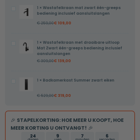
lijst
1
×
Wastafelkraan mat zwart één-greeps
Wastafelkraan
met
bediening inclusief aansluitslangen
mat
verwarming,
€
259,00
€
109,00
zwart
LED
één-
verlichting
greeps
en
1
×
Wastafelkraan met draaibare uitloop
Wastafelkraan
bediening
Mat Zwart één-greeps bediening inclusief
touch
met
aansluitslangen
inclusief
sensor
draaibare
€
309,00
€
139,00
aansluitslangen
100x100cm
uitloop
Mat
1
×
Badkamerkast Summer zwart eiken
Badkamerkast
Zwart
Summer
één-
€
529,00
€
319,00
zwart
greeps
eiken
bediening
inclusief
🎉
STAPELKORTING: HOE MEER U KOOPT, HOE
aansluitslangen
MEER KORTING U ONTVANGT!
🎉
24
9
7
5
dagen
uren
minuten
seconden