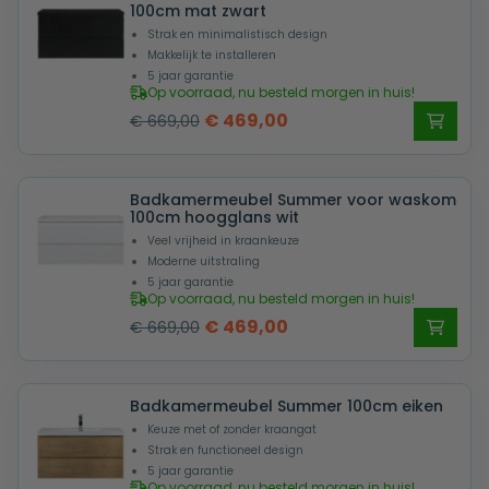
100cm mat zwart
Strak en minimalistisch design
Makkelijk te installeren
5 jaar garantie
Op voorraad, nu besteld morgen in huis!
Oorspronkelijke
Huidige
€
469,00
€
669,00
prijs
prijs
was:
is:
Badkamermeubel Summer voor waskom
€ 669,00.
€ 469,00.
100cm hoogglans wit
Veel vrijheid in kraankeuze
Moderne uitstraling
5 jaar garantie
Op voorraad, nu besteld morgen in huis!
Oorspronkelijke
Huidige
€
469,00
€
669,00
prijs
prijs
was:
is:
Badkamermeubel Summer 100cm eiken
€ 669,00.
€ 469,00.
Keuze met of zonder kraangat
Strak en functioneel design
5 jaar garantie
Op voorraad, nu besteld morgen in huis!