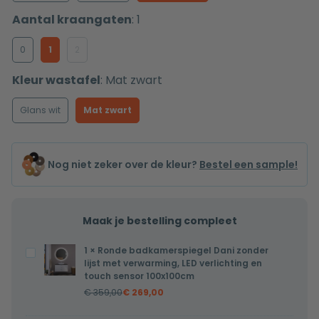
Aantal kraangaten
:
1
0
1
2
Kleur wastafel
:
Mat zwart
Glans wit
Mat zwart
Nog niet zeker over de kleur?
Bestel een sample!
Maak je bestelling compleet
1
×
Ronde badkamerspiegel Dani zonder
Ronde
lijst met verwarming, LED verlichting en
badkamerspiegel
touch sensor 100x100cm
Dani
€
359,00
€
269,00
zonder