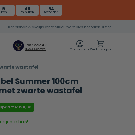
9
49
53
uren
minuten
seconden
Kennisbank
Zakelijk
Contact
Kleursamples bestellen
Outlet
Mijn account
Winkelwagen
warte wastafel
bel Summer 100cm
met zwarte wastafel
espaart
€
190,00
rgen in huis!