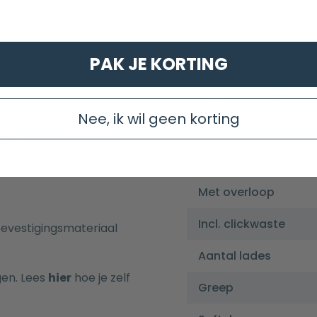
Uitvoering
oorzien van twee lades
Materiaal onderkast
e automatisch tijdens
en. De lades zijn
PAK JE KORTING
Materiaal wastafel
is voorgeboord met een
Kleur wastafel
Nee, ik wil geen korting
met ronde hoeken
Aantal kraangaten
et gemakkelijk schoon
Aantal wasbakken
Met overloop
Incl. clickwaste
evestigingsmateriaal
Aantal lades
gen. Lees
hier
hoe je zelf
Greep