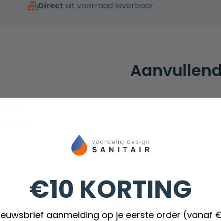
Direct
uit voorraad leverbaar
Aanvullend
0cm
Artikelnummer
tafel
Merk
zwarte mineraal
Serie
ast in iedere badkamer
ten uit de serie
Garantie
€10 KORTING
Kleur
nieuwsbrief aanmelding op je eerste order (vanaf 