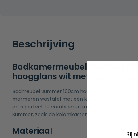
Beschrijving
Badkamermeubel Summer 10
hoogglans wit met zwarte was
Badmeubel Summer 100cm hoogglans wit inclusief 
marmeren wastafel met één kraangat. Dit design p
en is perfect te combineren met alle andere produc
Summer, zoals de
kolomkasten
.
Materiaal
Bij 