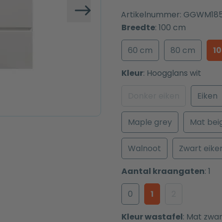
Artikelnummer:
GGWM18
Volgende
Breedte
:
100 cm
60 cm
80 cm
1
Kleur
:
Hoogglans wit
Donker eiken
Eiken
Maple grey
Mat bei
Walnoot
Zwart eike
Aantal kraangaten
:
1
0
1
2
Kleur wastafel
:
Mat zwar