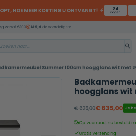
24
OOPT, HOE MEER KORTING U ONTVANGT!
🎉
dagen
ng vanaf €100
Altijd
de voordeligste
dkamermeubel Summer 100cm hoogglans wit met z
Badkamermeu
hoogglans wit 
€
635,00
€
825,00
Je b
Oorspronkelijke
Huidige
prijs
prijs
Op voorraad, nu besteld mo
was:
is:
Gratis verzending
€ 825,00.
€ 635,00.