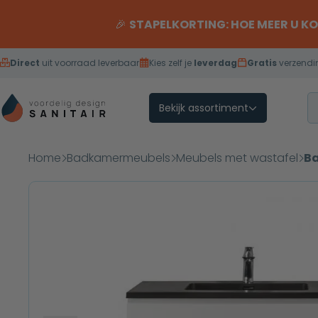
Overslaan naar inhoud
🎉
STAPELKORTING: HOE MEER U K
Direct
uit voorraad leverbaar
Kies zelf je
leverdag
Gratis
verzendi
Bekijk assortiment
Home
Badkamermeubels
Meubels met wastafel
Ba