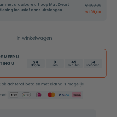
an met draaibare uitloop Mat Zwart
€
309,00
iening inclusief aansluitslangen
€
139,00
In winkelwagen
E MEER U
24
9
49
53
TING U
dagen
uren
minuten
seconden
 Ook achteraf betalen met Klarna is mogelijk!
 met: