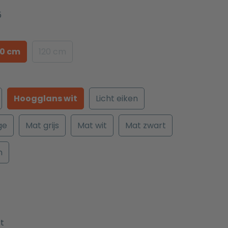
5
00 cm
120 cm
Hoogglans wit
Licht eiken
ge
Mat grijs
Mat wit
Mat zwart
n
t