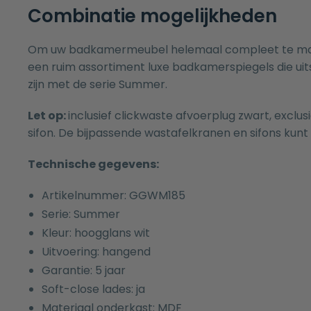
Combinatie mogelijkheden
Om uw badkamermeubel helemaal compleet te make
een ruim assortiment luxe
badkamerspiegels
die ui
zijn met de serie Summer.
Let op:
inclusief clickwaste afvoerplug zwart, exclu
sifon. De bijpassende
wastafelkranen
en
sifons
kunt 
Technische gegevens:
Artikelnummer: GGWM185
Serie: Summer
Kleur: hoogglans wit
Uitvoering: hangend
Garantie: 5 jaar
Soft-close lades: ja
Materiaal onderkast: MDF