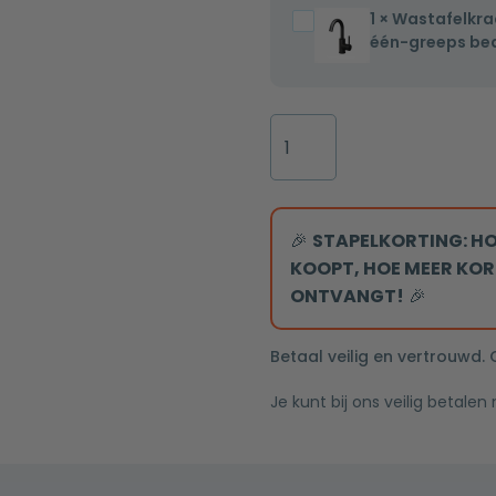
verwarming,
1
×
Wastafelkra
Wastafelkraan
één-
LED
één-greeps bed
met
greeps
verlichting
draaibare
bediening
en
uitloop
inclusief
touch
Badkamermeubel
Mat
aansluitslangen
sensor
Summer
Zwart
100x100cm
100cm
één-
hoogglans
greeps
wit
🎉
STAPELKORTING: HO
bediening
met
KOOPT, HOE MEER KOR
inclusief
zwarte
ONTVANGT!
🎉
aansluitslangen
wastafel
aantal
Betaal veilig en vertrouwd.
Je kunt bij ons veilig betalen