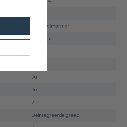
Hangend
MDF
Mineraalmarmer
Mat zwart
1
1
Ja
Ja
2
Geintegreerde greep