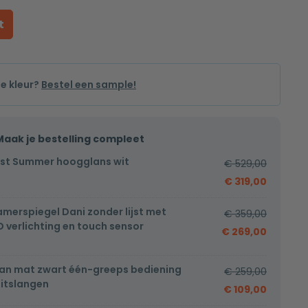
t
de kleur?
Bestel een sample!
Maak je bestelling compleet
t Summer hoogglans wit
€
529,00
€
319,00
erspiegel Dani zonder lijst met
€
359,00
 verlichting en touch sensor
€
269,00
an mat zwart één-greeps bediening
€
259,00
uitslangen
€
109,00