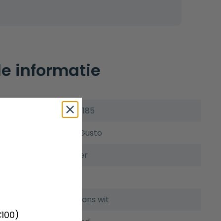
e informatie
GGWM185
Guido Gusto
Summer
5 jaar
Hoogglans wit
€100)