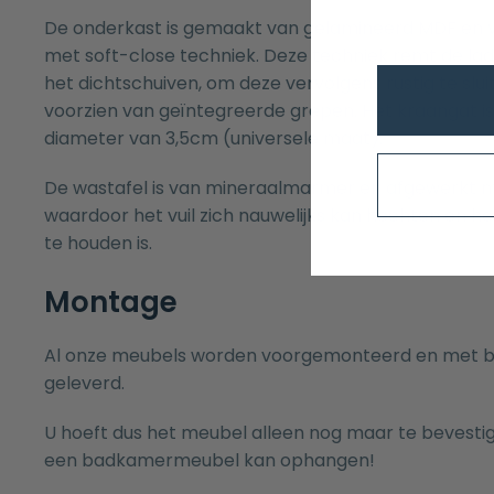
De onderkast is gemaakt van gelamineerd MDF en v
met soft-close techniek. Deze techniek remt de lad
het dichtschuiven, om deze vervolgens rustig te sluit
voorzien van geïntegreerde grepen. Het kraangat 
diameter van 3,5cm (universele maat).
De wastafel is van mineraalmarmer en afgewerkt 
waardoor het vuil zich nauwelijks kan hechten en h
te houden is.
Montage
Al onze meubels worden voorgemonteerd en met b
geleverd.
U hoeft dus het meubel alleen nog maar te bevesti
een badkamermeubel kan ophangen!