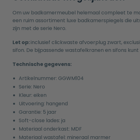
Om uw badkamermeubel helemaal compleet te make
een ruim assortiment luxe
badkamerspiegels
die ui
zijn met de serie Nero.
Let op:
inclusief clickwaste afvoerplug zwart, exclu
sifon. De bijpassende
wastafelkranen
en
sifons
kunt 
Technische gegevens:
Artikelnummer: GGWM104
Serie: Nero
Kleur: eiken
Uitvoering: hangend
Garantie: 5 jaar
Soft-close lades: ja
Materiaal onderkast: MDF
Materiaal wastafel: mineraal marmer