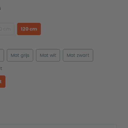
4
00 cm
120 cm
t
Mat grijs
Mat wit
Mat zwart
t
t