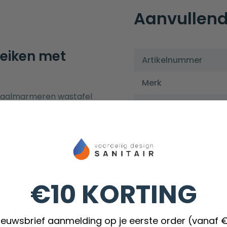
Aanvullend
eiken met
Artikelnummer
Merk
eraalmarmeren wastafel
Serie
ik waardoor het meubel
 past in iedere
Garantie
ere producten uit de
Kleur
Uitvoering
€10 KORTING
Materiaal onderkast
oorzien van twee lades
e automatisch tijdens
Materiaal wastafel
nieuwsbrief aanmelding op je eerste order (vanaf 
en. De lades zijn