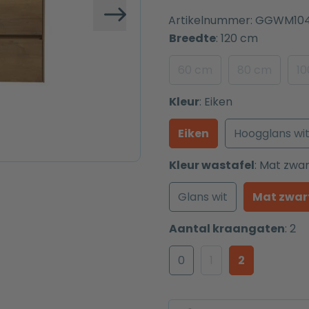
Artikelnummer:
GGWM10
Volgende
Breedte
:
120 cm
60 cm
80 cm
1
Kleur
:
Eiken
Eiken
Hoogglans wi
Kleur wastafel
:
Mat zwar
Glans wit
Mat zwar
Aantal kraangaten
:
2
0
1
2