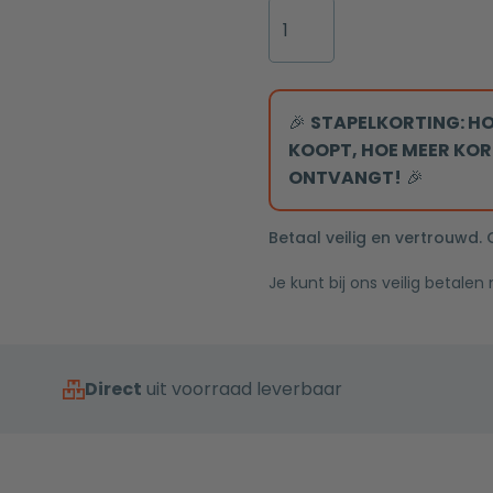
touch
Badkamermeubel
Mat
aansluitslangen
sensor
Nero
Zwart
100x100cm
120cm
één-
eiken
greeps
met
🎉
STAPELKORTING: HO
bediening
zwarte
KOOPT, HOE MEER KOR
inclusief
wastafel
ONTVANGT!
🎉
aansluitslangen
aantal
Betaal veilig en vertrouwd.
Je kunt bij ons veilig betalen
Direct
uit voorraad leverbaar