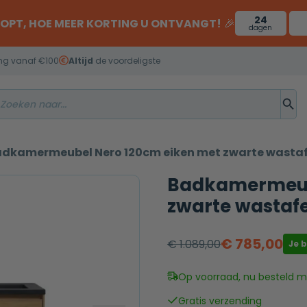
24
OOPT, HOE MEER KORTING U ONTVANGT!
🎉
dagen
ng vanaf €100
Altijd
de voordeligste
dkamermeubel Nero 120cm eiken met zwarte wastaf
Badkamermeub
zwarte wastafe
€
785,00
€
1.089,00
Je 
Oorspronkelijke
Huidige
prijs
prijs
Op voorraad, nu besteld mo
was:
is:
Gratis verzending
€ 1.089,00.
€ 785,00.