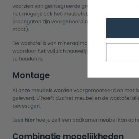
voorzien van geïntegreerde grepen en vallen binnen
het mogelijk ook het meubel strak tegen een muur 
kraangaten zijn voorgeboord met een diameter van
maat).
De wastafel is van mineraalmarmer en afgewerkt 
waardoor het vuil zich nauwelijks kan hechten en h
te houden is.
Montage
Al onze meubels worden voorgemonteerd en met b
geleverd. U hoeft dus het meubel en de wastafel al
bevestigen.
Lees
hier
hoe je zelf een badkamermeubel kan oph
Combinatie mogelijkheden