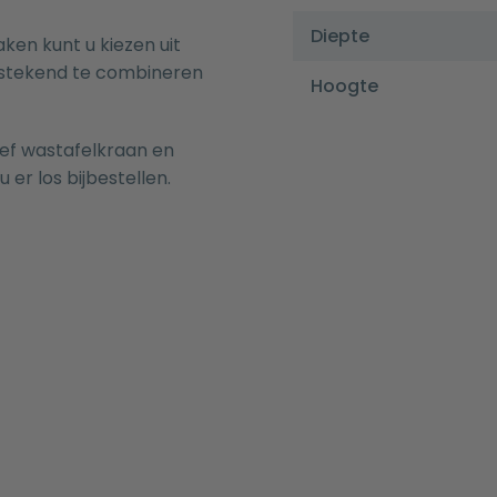
Diepte
n kunt u kiezen uit
tstekend te combineren
Hoogte
sief wastafelkraan en
u er los bijbestellen.