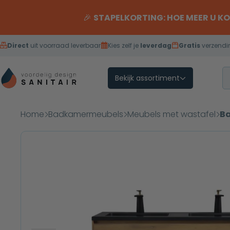
Overslaan naar inhoud
🎉
STAPELKORTING: HOE MEER U K
Direct
uit voorraad leverbaar
Kies zelf je
leverdag
Gratis
verzendi
Bekijk assortiment
Home
Badkamermeubels
Meubels met wastafel
Ba