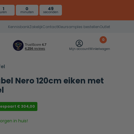
1
0
48
uren
minuten
seconden
Kennisbank
Zakelijk
Contact
Kleursamples bestellen
Outlet
0
Mijn account
Winkelwagen
el
el Nero 120cm eiken met
l
bespaart
€
304,00
rgen in huis!