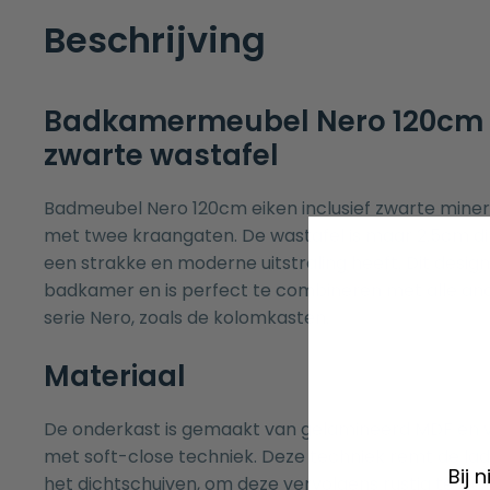
Beschrijving
Badkamermeubel Nero 120cm 
zwarte wastafel
Badmeubel Nero 120cm eiken inclusief zwarte min
met twee kraangaten. De wastafel is maar 2,5cm d
een strakke en moderne uitstraling heeft. Dit design
badkamer en is perfect te combineren met alle and
serie Nero, zoals de
kolomkasten
.
Materiaal
De onderkast is gemaakt van gelamineerd MDF en v
met soft-close techniek. Deze techniek remt de lad
Bij 
het dichtschuiven, om deze vervolgens rustig te sluit