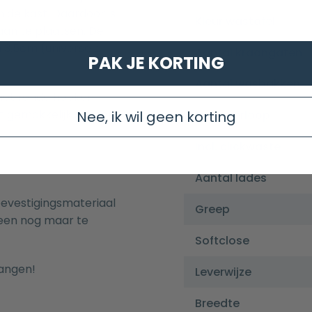
 de kast. Daardoor is
Kleur wastafel
aan te plaatsen. De
 3,5cm (universele
Aantal kraangaten
PAK JE KORTING
Aantal wasbakken
met ronde hoeken
et gemakkelijk schoon
Met overloop
Nee, ik wil geen korting
Incl. clickwaste
Aantal lades
evestigingsmateriaal
Greep
leen nog maar te
Softclose
angen!
Leverwijze
Breedte