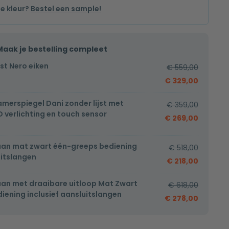
de kleur?
Bestel een sample!
Maak je bestelling compleet
t Nero eiken
€
559,00
€
329,00
erspiegel Dani zonder lijst met
€
359,00
 verlichting en touch sensor
€
269,00
an mat zwart één-greeps bediening
€
518,00
uitslangen
€
218,00
an met draaibare uitloop Mat Zwart
€
618,00
iening inclusief aansluitslangen
€
278,00