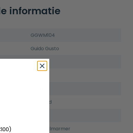
e informatie
GGWM104
Guido Gusto
Nero
5 jaar
Eiken
Hangend
MDF
Mineraalmarmer
€100)