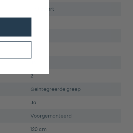
Mat zwart
2
2
Ja
Ja
2
Geintegreerde greep
Ja
Voorgemonteerd
120 cm