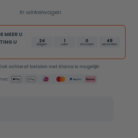
In winkelwagen
E MEER U
24
1
0
48
TING U
dagen
uren
minuten
seconden
 Ook achteraf betalen met Klarna is mogelijk!
 met: