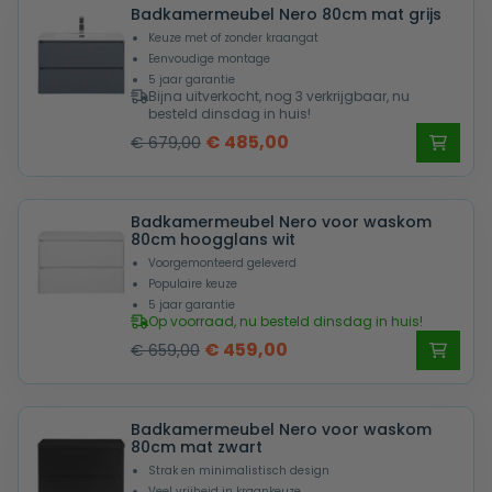
Badkamermeubel Nero 80cm mat grijs
€ 659,00.
€ 459,00.
Keuze met of zonder kraangat
Eenvoudige montage
5 jaar garantie
Bijna uitverkocht, nog 3 verkrijgbaar, nu
besteld dinsdag in huis!
Oorspronkelijke
Huidige
€
485,00
€
679,00
prijs
prijs
was:
is:
Badkamermeubel Nero voor waskom
€ 679,00.
€ 485,00.
80cm hoogglans wit
Voorgemonteerd geleverd
Populaire keuze
5 jaar garantie
Op voorraad, nu besteld dinsdag in huis!
Oorspronkelijke
Huidige
€
459,00
€
659,00
prijs
prijs
was:
is:
Badkamermeubel Nero voor waskom
€ 659,00.
€ 459,00.
80cm mat zwart
Strak en minimalistisch design
Veel vrijheid in kraankeuze