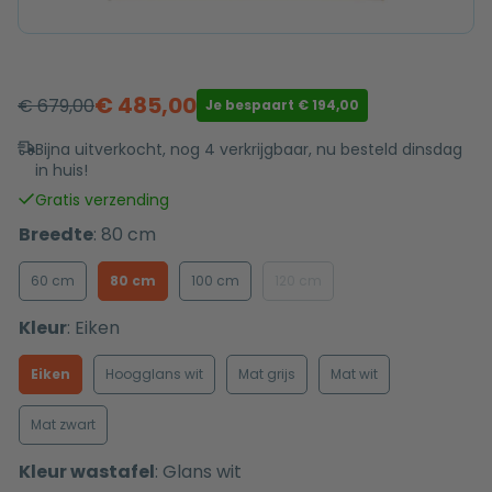
€
485,00
€
679,00
Je bespaart
€
194,00
Oorspronkelijke
Huidige
prijs
prijs
Bijna uitverkocht, nog 4 verkrijgbaar, nu besteld dinsdag
in huis!
was:
is:
€ 679,00.
€ 485,00.
Gratis verzending
Breedte
:
80 cm
60 cm
80 cm
100 cm
120 cm
Kleur
:
Eiken
Eiken
Hoogglans wit
Mat grijs
Mat wit
Mat zwart
Kleur wastafel
:
Glans wit