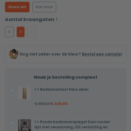
Glans wit
Mat zwart
Aantal kraangaten
:
1
0
1
2
Nog niet zeker over de kleur?
Bestel een sample!
Maak je bestelling compleet
1
×
Badkamerkast Nero eiken
Badkamerkast
Nero
€
559,00
€
329,00
eiken
1
×
Ronde badkamerspiegel Dani zonder
Ronde
lijst met verwarming, LED verlichting en
badkamerspiegel