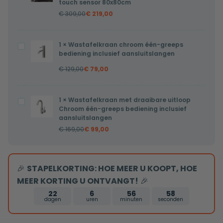
touch sensor 80x80cm
Dani
€
309,00
€
219,00
zonder
lijst
1
×
Wastafelkraan chroom één-greeps
Wastafelkraan
met
bediening inclusief aansluitslangen
chroom
verwarming,
€
129,00
€
79,00
één-
LED
greeps
verlichting
bediening
en
1
×
Wastafelkraan met draaibare uitloop
Wastafelkraan
inclusief
Chroom één-greeps bediening inclusief
touch
met
aansluitslangen
aansluitslangen
sensor
draaibare
€
169,00
€
99,00
80x80cm
uitloop
Chroom
één-
🎉
STAPELKORTING: HOE MEER U KOOPT, HOE
greeps
MEER KORTING U ONTVANGT!
🎉
bediening
22
6
56
57
inclusief
dagen
uren
minuten
seconden
aansluitslangen