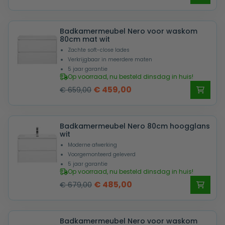
prijs
prijs
was:
is:
Badkamermeubel Nero voor waskom
€ 679,00.
€ 485,00.
80cm mat wit
Zachte soft-close lades
Verkrijgbaar in meerdere maten
5 jaar garantie
Op voorraad, nu besteld dinsdag in huis!
Oorspronkelijke
Huidige
€
459,00
€
659,00
prijs
prijs
was:
is:
Badkamermeubel Nero 80cm hoogglans
€ 659,00.
€ 459,00.
wit
Moderne afwerking
Voorgemonteerd geleverd
5 jaar garantie
Op voorraad, nu besteld dinsdag in huis!
Oorspronkelijke
Huidige
€
485,00
€
679,00
prijs
prijs
was:
is:
Badkamermeubel Nero voor waskom
€ 679,00.
€ 485,00.