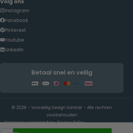
Volg ons
Instagram
Facebook
Pinterest
Youtube
LinkedIn
Betaal snel en veilig
© 2026 - Voordelig Design Sanitair - Alle rechten
voorbehouden
Algemene voorwaarden
Privacy Policy
-
-
Rietwijkeroordweg 22, 1432 JE Aalsmeer KvK-nummer:
-
Hoeveelheid