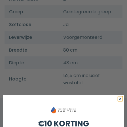
Greep
Geintegreerde greep
Softclose
Ja
Leverwijze
Voorgemonteerd
Breedte
80 cm
Diepte
48 cm
52,5 cm inclusief
Hoogte
wastafel
€10 KORTING