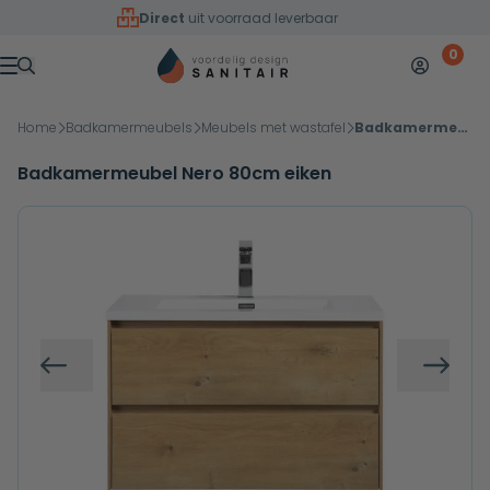
Overslaan naar inhoud
Direct
uit voorraad leverbaar
0
Mijn accoun
Winkelw
Menu
Home
Badkamermeubels
Meubels met wastafel
Badkamermeubel Nero 80cm eiken
Badkamermeubel Nero 80cm eiken
Vorige
Volg