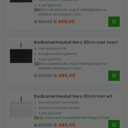
5 jaar garantie
Bijna uitverkocht, nog 5 verkrijgbaar, nu
besteld dinsdag in huis!
Oorspronkelijke
Huidige
€
459,00
€
659,00
prijs
prijs
was:
is:
Badkamermeubel Nero 80cm mat zwart
€ 659,00.
€ 459,00.
Veel opbergruimte
Voorgemonteerd geleverd
5 jaar garantie
Bijna uitverkocht, nog 5 verkrijgbaar, nu
besteld dinsdag in huis!
Oorspronkelijke
Huidige
€
485,00
€
679,00
prijs
prijs
was:
is:
Badkamermeubel Nero 80cm mat wit
€ 679,00.
€ 485,00.
Duurzame MDF constructie
Strak en functioneel design
5 jaar garantie
Op voorraad, nu besteld dinsdag in huis!
Oorspronkelijke
Huidige
€
485,00
€
679,00