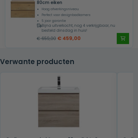
80cm eiken
Hoog afwerkingsniveau
Perfect voor designbadkamers
5 jaar garantie
Bijna uitverkocht, nog 4 verkrijgbaar, nu
besteld dinsdag in huis!
Oorspronkelijke
Huidige
€
459,00
€
659,00
prijs
prijs
was:
is:
Verwante producten
€ 659,00.
€ 459,00.