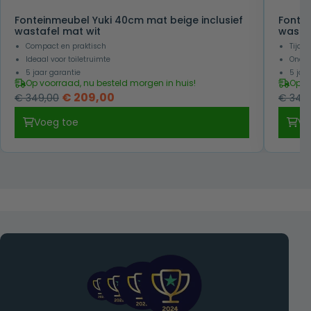
Fonteinmeubel Yuki 40cm mat beige inclusief
Fontei
wastafel mat wit
wasta
Compact en praktisch
Tijdl
Ideaal voor toiletruimte
Onder
5 jaar garantie
5 jaa
Op voorraad, nu besteld morgen in huis!
Op v
Oorspronkelijke
Huidige
€
209,00
€
349,00
€
349,
prijs
prijs
Voeg toe
Vo
was:
is:
€ 349,00.
€ 209,00.