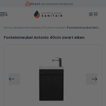
Overslaan naar inhoud
Direct
uit voorraad leverbaar
Mijn accoun
Winkelw
Menu
Home
Badkamermeubels
Fonteinmeubel
Fonteinmeubel Antonio 40cm zwart eiken
Fonteinmeubel Antonio 40cm zwart eiken
Vorige
Volg