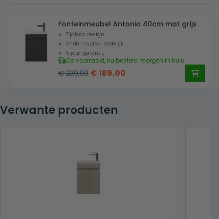
prijs
prijs
was:
is:
Fonteinmeubel Antonio 40cm mat grijs
€ 239,00.
€ 189,00.
Tijdloos design
Onderhoudsvriendelijk
5 jaar garantie
Op voorraad, nu besteld morgen in huis!
Oorspronkelijke
Huidige
€
189,00
€
239,00
prijs
prijs
was:
is:
Verwante producten
€ 239,00.
€ 189,00.