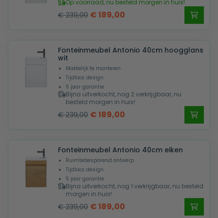
Op voorraad, nu besteld morgen in huis!
Oorspronkelijke
Huidige
€
189,00
€
239,00
prijs
prijs
was:
is:
Fonteinmeubel Antonio 40cm hoogglans
€ 239,00.
€ 189,00.
wit
Makkelijk te monteren
Tijdloos design
5 jaar garantie
Bijna uitverkocht, nog 2 verkrijgbaar, nu
besteld morgen in huis!
Oorspronkelijke
Huidige
€
189,00
€
239,00
prijs
prijs
was:
is:
Fonteinmeubel Antonio 40cm eiken
€ 239,00.
€ 189,00.
Ruimtebesparend ontwerp
Tijdloos design
5 jaar garantie
Bijna uitverkocht, nog 1 verkrijgbaar, nu besteld
morgen in huis!
Oorspronkelijke
Huidige
€
189,00
€
239,00