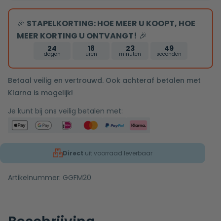
verwarmin
verwarming,
LED
LED
🎉
STAPELKORTING: HOE MEER U KOOPT, HOE
verlichtin
verlichting
MEER KORTING U ONTVANGT!
🎉
en
en
24
18
23
49
touch
touch
dagen
uren
minuten
seconden
sensor
sensor
60x60cm
60x60cm
Betaal veilig en vertrouwd. Ook achteraf betalen met
aantal
Klarna is mogelijk!
Je kunt bij ons veilig betalen met:
Direct
uit voorraad leverbaar
Artikelnummer:
GGFM20