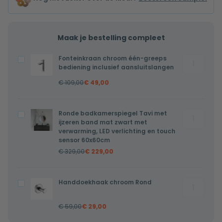
Maak je bestelling compleet
Fonteinkraan chroom één-greeps
Fonteinkr
Fonteinkraan
bediening inclusief aansluitslangen
chroom
chroom
€
109,00
€
49,00
één-
één-
greeps
greeps
bediening
bediening
Ronde badkamerspiegel Tavi met
Ronde
Ronde
inclusief
inclusief
ijzeren band mat zwart met
badkamer
badkamerspiegel
verwarming, LED verlichting en touch
aansluits
aansluitslangen
Tavi
Tavi
sensor 60x60cm
aantal
met
met
€
329,00
€
229,00
ijzeren
ijzeren
band
band
Handdoekhaak chroom Rond
Handdoek
Handdoekhaak
mat
mat
chroom
chroom
zwart
zwart
€
59,00
€
29,00
Rond
Rond
met
met
aantal