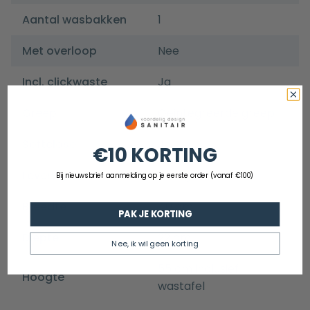
Aantal wasbakken
1
Met overloop
Nee
Incl. clickwaste
Ja
Greep
Geintegreerde greep
Softclose
Ja
€10 KORTING
Leverwijze
Voorgemonteerd
Bij nieuwsbrief aanmelding op je eerste order (vanaf €100)
Breedte
40 cm
PAK JE KORTING
Diepte
22 cm
Nee, ik wil geen korting
55 cm inclusief
Hoogte
wastafel