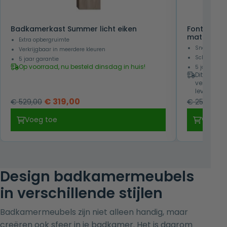
Badkamerkast Summer licht eiken
Fonteinme
mat zwart
Extra opbergruimte
Snel leverb
Verkrijgbaar in meerdere kleuren
Scherp gepr
5 jaar garantie
Op voorraad, nu besteld dinsdag in huis!
5 jaar gara
Dit is een
verwachti
leverbaar!
Oorspronkelijke
Huidige
O
€
319,00
€
529,00
€
259,00
prijs
prijs
pr
Voeg toe
Voeg t
was:
is:
w
€ 529,00.
€ 319,00.
€
Design badkamermeubels
in verschillende stijlen
Badkamermeubels zijn niet alleen handig, maar
creëren ook sfeer in je badkamer. Het is daarom