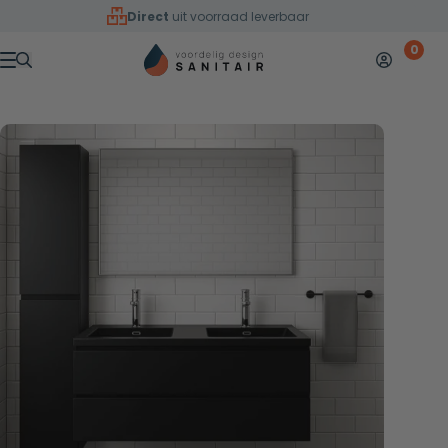
Overslaan naar inhoud
Direct
uit voorraad leverbaar
0
Mijn accoun
Winkelw
Menu