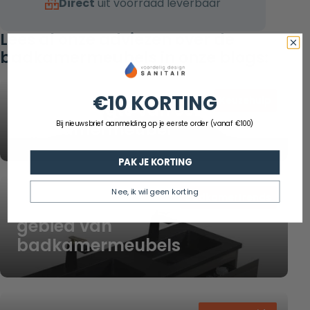
Direct
uit voorraad leverbaar
Lees al onze adviezen over de
badkamermeubels in onze blogs:
€10 KORTING
Keuzehulp
Ideale hoogte van een
badkamermeubel
Bij nieuwsbrief aanmelding op je eerste order (vanaf €100)
PAK JE KORTING
Nee, ik wil geen korting
Badkamertrends
De nieuwste trends op het
gebied van
badkamermeubels