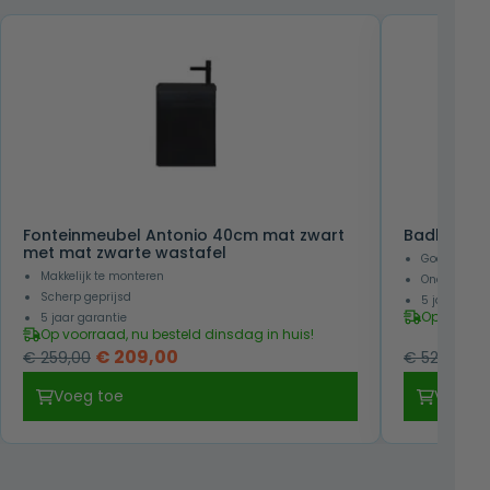
Fonteinmeubel Antonio 40cm mat zwart
Badkamerk
met mat zwarte wastafel
Goede prijs-
Makkelijk te monteren
Onderhoudsv
Scherp geprijsd
5 jaar gara
Op voorraa
5 jaar garantie
Op voorraad, nu besteld dinsdag in huis!
Oorspronkelijke
Huidige
O
€
209,00
€
259,00
€
529,00
prijs
prijs
pr
Voeg toe
Voeg t
was:
is:
w
€ 259,00.
€ 209,00.
€