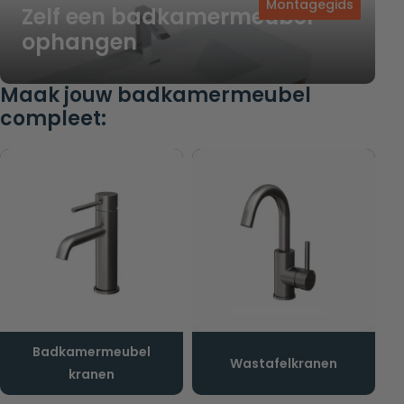
Montagegids
Zelf een badkamermeubel
ophangen
Maak jouw badkamermeubel
compleet:
Badkamermeubel
Wastafelkranen
kranen