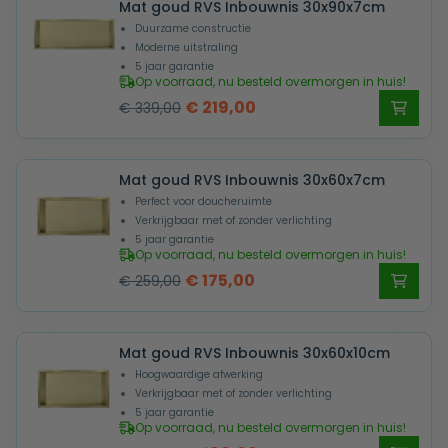
Mat goud RVS Inbouwnis 30x90x7cm
€ 319,00.
€ 189,00.
Duurzame constructie
Moderne uitstraling
5 jaar garantie
Op voorraad, nu besteld overmorgen in huis!
Oorspronkelijke
Huidige
€
219,00
€
339,00
prijs
prijs
was:
is:
Mat goud RVS Inbouwnis 30x60x7cm
€ 339,00.
€ 219,00.
Perfect voor doucheruimte
Verkrijgbaar met of zonder verlichting
5 jaar garantie
Op voorraad, nu besteld overmorgen in huis!
Oorspronkelijke
Huidige
€
175,00
€
259,00
prijs
prijs
was:
is:
Mat goud RVS Inbouwnis 30x60x10cm
€ 259,00.
€ 175,00.
Hoogwaardige afwerking
Verkrijgbaar met of zonder verlichting
5 jaar garantie
Op voorraad, nu besteld overmorgen in huis!