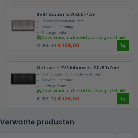
was:
is:
RVS Inbouwnis 30x60x7cm
€ 169,00.
€ 89,00.
Perfect voor doucheruimte
Moderne uitstraling
5 jaar garantie
Op voorraad, nu besteld overmorgen in huis!
Oorspronkelijke
Huidige
€
109,00
€
209,00
prijs
prijs
was:
is:
Mat zwart RVS Inbouwnis 30x60x7cm
€ 209,00.
€ 109,00.
Verkrijgbaar met of zonder verlichting
Moderne uitstraling
5 jaar garantie
Op voorraad, nu besteld overmorgen in huis!
Oorspronkelijke
Huidige
€
139,00
€
209,00
prijs
prijs
was:
is:
Verwante producten
€ 209,00.
€ 139,00.