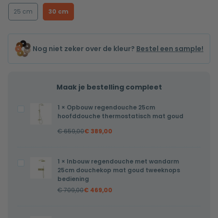
25 cm
30 cm
Nog niet zeker over de kleur?
Bestel een sample!
Maak je bestelling compleet
1
×
Opbouw regendouche 25cm
Opbouw
hoofddouche thermostatisch mat goud
regendouche
€
659,00
€
389,00
25cm
hoofddouche
thermostatisch
1
×
Inbouw regendouche met wandarm
Inbouw
mat
25cm douchekop mat goud tweeknops
regendouche
bediening
goud
met
€
709,00
€
469,00
wandarm
25cm