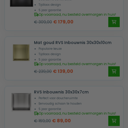
Tijdloos design
5 jaar garantie
Op voorraad, nu besteld overmorgen in huis!
Oorspronkelijke
Huidige
€
179,00
€
309,00
prijs
prijs
was:
is:
Mat goud RVS Inbouwnis 30x30x10cm
€ 309,00.
€ 179,00.
Populaire keuze
Tijdloos design
5 jaar garantie
Op voorraad, nu besteld overmorgen in huis!
Oorspronkelijke
Huidige
€
139,00
€
239,00
prijs
prijs
was:
is:
RVS Inbouwnis 30x30x7cm
€ 239,00.
€ 139,00.
Perfect voor doucheruimte
Eenvoudig schoon te houden
5 jaar garantie
Op voorraad, nu besteld overmorgen in huis!
Oorspronkelijke
Huidige
€
89,00
€
169,00
prijs
prijs