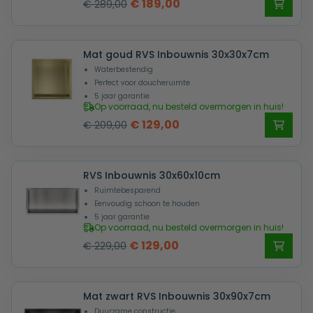
Oorspronkelijke
Huidige
€
189,00
€
289,00
prijs
prijs
was:
is:
Mat goud RVS Inbouwnis 30x30x7cm
€ 289,00.
€ 189,00.
Waterbestendig
Perfect voor doucheruimte
5 jaar garantie
Op voorraad, nu besteld overmorgen in huis!
Oorspronkelijke
Huidige
€
129,00
€
209,00
prijs
prijs
was:
is:
RVS Inbouwnis 30x60x10cm
€ 209,00.
€ 129,00.
Ruimtebesparend
Eenvoudig schoon te houden
5 jaar garantie
Op voorraad, nu besteld overmorgen in huis!
Oorspronkelijke
Huidige
€
129,00
€
229,00
prijs
prijs
was:
is:
Mat zwart RVS Inbouwnis 30x90x7cm
€ 229,00.
€ 129,00.
Duurzame constructie