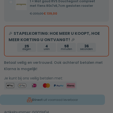
1
×
Mat goud RVS Douchegoot compleet
Mat
douchekop
met flens 80x7x6,7cm gesloten rooster
goud
mat
€
209,00
€
139,00
RVS
goud
Douchegoot
tweeknops
compleet
bediening
🎉
STAPELKORTING: HOE MEER U KOOPT, HOE
met
MEER KORTING U ONTVANGT!
🎉
flens
80x7x6,7cm
25
4
58
35
dagen
uren
minuten
seconden
gesloten
rooster
Betaal veilig en vertrouwd. Ook achteraf betalen met
Klarna is mogelijk!
Je kunt bij ons veilig betalen met:
Direct
uit voorraad leverbaar
Artikelnummer:
GGDSH04