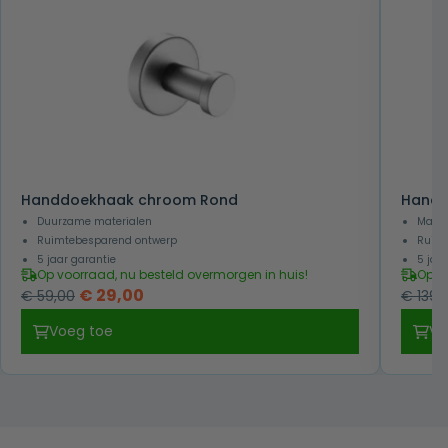
Handdoekhaak chroom Rond
Handd
Duurzame materialen
Makke
Ruimtebesparend ontwerp
Ruimt
5 jaar garantie
5 jaa
Op voorraad, nu besteld overmorgen in huis!
Op v
Oorspronkelijke
Huidige
€
29,00
€
59,00
€
139,
prijs
prijs
Voeg toe
Vo
was:
is:
€ 59,00.
€ 29,00.