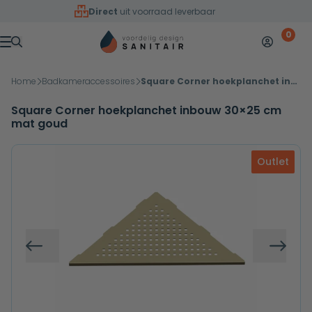
Overslaan naar inhoud
Direct
uit voorraad leverbaar
0
Mijn accoun
Winkelw
Menu
Home
Badkameraccessoires
Square Corner hoekplanchet inbouw 30×25 cm mat goud
Square Corner hoekplanchet inbouw 30×25 cm
mat goud
Outlet
Vorige
Volg