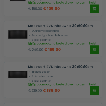
Op voorraad, nu besteld overmorgen in huis!
Oorspronkelijke
Huidige
€
105,00
€
189,00
prijs
prijs
was:
is:
Mat zwart RVS Inbouwnis 30x60x10cm
€ 189,00.
€ 105,00.
Duurzame constructie
Eenvoudig schoon te houden
5 jaar garantie
Op voorraad, nu besteld overmorgen in huis!
Oorspronkelijke
Huidige
€
155,00
€
249,00
prijs
prijs
was:
is:
Mat zwart RVS Inbouwnis 30x90x10cm
€ 249,00.
€ 155,00.
Tijdloos design
Ruimtebesparend
5 jaar garantie
Op voorraad, nu besteld overmorgen in huis!
Oorspronkelijke
Huidige
€
189,00
€
319,00
prijs
prijs
was:
is: