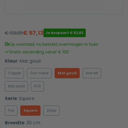
€
57,13
€
109,95
Je bespaart
€
52,82
Oorspronkelijke
Huidige
prijs
prijs
Op voorraad, nu besteld overmorgen in huis!
was:
is:
Gratis verzending vanaf € 100
€ 109,95.
€ 57,13.
Kleur
:
Mat goud
Copper
Gun metal
Mat goud
Mat wit
Mat zwart
RVS
Serie
:
Square
Flat
Square
Stripe
Breedte
:
30 cm