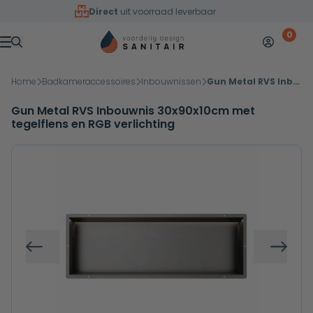
Overslaan naar inhoud
Direct
uit voorraad leverbaar
0
Mijn accoun
Winkelw
Menu
Home
Badkameraccessoires
Inbouwnissen
Gun Metal RVS Inbouwnis 30x90x10cm met tegelflens en RGB verlichting
Gun Metal RVS Inbouwnis 30x90x10cm met
tegelflens en RGB verlichting
Vorige
Volg