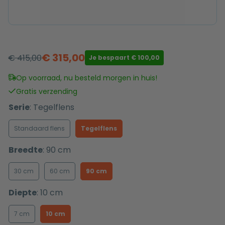
€
315,00
€
415,00
Je bespaart
€
100,00
Oorspronkelijke
Huidige
prijs
prijs
Op voorraad, nu besteld morgen in huis!
was:
is:
Gratis verzending
€ 415,00.
€ 315,00.
Serie
:
Tegelflens
Standaard flens
Tegelflens
Breedte
:
90 cm
30 cm
60 cm
90 cm
Diepte
:
10 cm
7 cm
10 cm