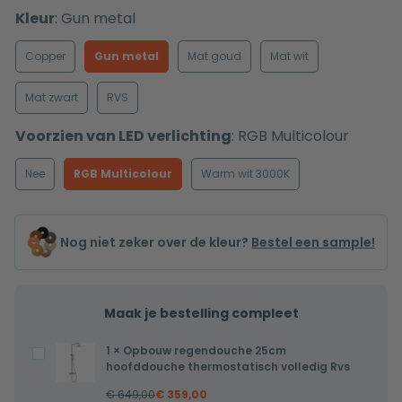
Kleur
:
Gun metal
Copper
Gun metal
Mat goud
Mat wit
Mat zwart
RVS
Voorzien van LED verlichting
:
RGB Multicolour
Nee
RGB Multicolour
Warm wit 3000K
Nog niet zeker over de kleur?
Bestel een sample!
Maak je bestelling compleet
1
×
Opbouw regendouche 25cm
Opbouw
hoofddouche thermostatisch volledig Rvs
regendouche
€
649,00
€
359,00
25cm