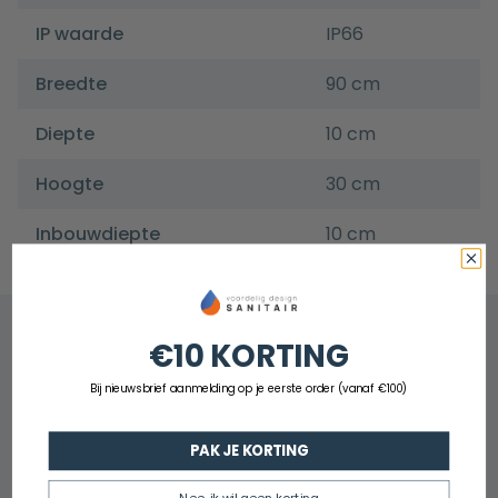
IP waarde
IP66
Breedte
90 cm
Diepte
10 cm
Hoogte
30 cm
Inbouwdiepte
10 cm
€10 KORTING
Bij nieuwsbrief aanmelding op je eerste order (vanaf €100)
PAK JE KORTING
Nee, ik wil geen korting