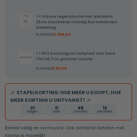
hoofddouche
thermostatisch
1
×
Inbouw regendouche met wandarm
Inbouw
volledig
25cm douchekop volledig Rvs tweeknops
regendouche
bediening
Rvs
met
€
609,00
€
399,00
wandarm
25cm
1
×
RVS Douchegoot compleet met flens
RVS
douchekop
70x7x6,7cm gesloten rooster
Douchegoot
volledig
€
149,00
€
99,00
compleet
Rvs
met
tweeknops
flens
bediening
🎉
STAPELKORTING: HOE MEER U KOOPT, HOE
70x7x6,7cm
MEER KORTING U ONTVANGT!
🎉
gesloten
rooster
21
11
46
11
dagen
uren
minuten
seconden
Betaal veilig en vertrouwd. Ook achteraf betalen met
Klarna is mogelijk!