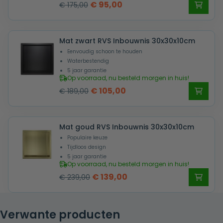
Oorspronkelijke
Huidige
€
95,00
€
175,00
prijs
prijs
was:
is:
Mat zwart RVS Inbouwnis 30x30x10cm
€ 175,00.
€ 95,00.
Eenvoudig schoon te houden
Waterbestendig
5 jaar garantie
Op voorraad, nu besteld morgen in huis!
Oorspronkelijke
Huidige
€
105,00
€
189,00
prijs
prijs
was:
is:
Mat goud RVS Inbouwnis 30x30x10cm
€ 189,00.
€ 105,00.
Populaire keuze
Tijdloos design
5 jaar garantie
Op voorraad, nu besteld morgen in huis!
Oorspronkelijke
Huidige
€
139,00
€
239,00
prijs
prijs
was:
is:
Verwante producten
€ 239,00.
€ 139,00.