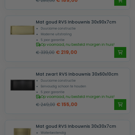
€
189,00
€
289,00
prijs
prijs
was:
is:
Mat goud RVS Inbouwnis 30x90x7cm
€ 289,00.
€ 189,00.
Duurzame constructie
Moderne uitstraling
5 jaar garantie
Op voorraad, nu besteld morgen in huis!
Oorspronkelijke
Huidige
€
219,00
€
339,00
prijs
prijs
was:
is:
Mat zwart RVS Inbouwnis 30x60x10cm
€ 339,00.
€ 219,00.
Duurzame constructie
Eenvoudig schoon te houden
5 jaar garantie
Op voorraad, nu besteld morgen in huis!
Oorspronkelijke
Huidige
€
155,00
€
249,00
prijs
prijs
was:
is:
Mat goud RVS Inbouwnis 30x30x7cm
€ 249,00.
€ 155,00.
Waterbestendig