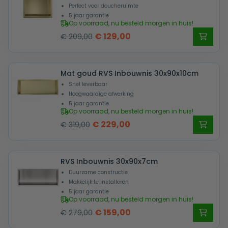
Perfect voor doucheruimte
5 jaar garantie
Op voorraad, nu besteld morgen in huis!
Oorspronkelijke
Huidige
€
129,00
€
209,00
prijs
prijs
was:
is:
Mat goud RVS Inbouwnis 30x90x10cm
€ 209,00.
€ 129,00.
Snel leverbaar
Hoogwaardige afwerking
5 jaar garantie
Op voorraad, nu besteld morgen in huis!
Oorspronkelijke
Huidige
€
229,00
€
319,00
prijs
prijs
was:
is:
RVS Inbouwnis 30x90x7cm
€ 319,00.
€ 229,00.
Duurzame constructie
Makkelijk te installeren
5 jaar garantie
Op voorraad, nu besteld morgen in huis!
Oorspronkelijke
Huidige
€
159,00
€
279,00
prijs
prijs