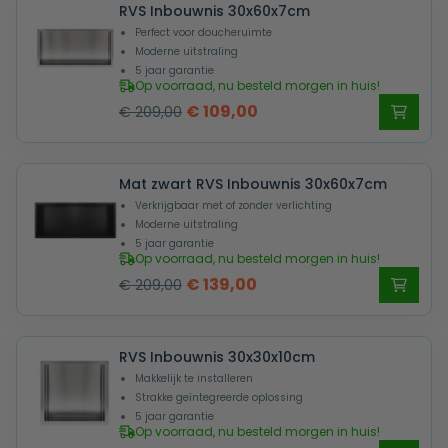
RVS Inbouwnis 30x60x7cm
€ 319,00.
€ 189,00.
Perfect voor doucheruimte
Moderne uitstraling
5 jaar garantie
Op voorraad, nu besteld morgen in huis!
Oorspronkelijke
Huidige
€
109,00
€
209,00
prijs
prijs
was:
is:
Mat zwart RVS Inbouwnis 30x60x7cm
€ 209,00.
€ 109,00.
Verkrijgbaar met of zonder verlichting
Moderne uitstraling
5 jaar garantie
Op voorraad, nu besteld morgen in huis!
Oorspronkelijke
Huidige
€
139,00
€
209,00
prijs
prijs
was:
is:
RVS Inbouwnis 30x30x10cm
€ 209,00.
€ 139,00.
Makkelijk te installeren
Strakke geïntegreerde oplossing
5 jaar garantie
Op voorraad, nu besteld morgen in huis!