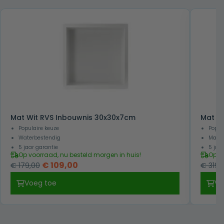
Mat Wit RVS Inbouwnis 30x30x7cm
Mat W
Populaire keuze
Popul
Waterbestendig
Makkel
5 jaar garantie
5 jaa
Op voorraad, nu besteld morgen in huis!
Op v
Oorspronkelijke
Huidige
€
109,00
€
179,00
€
319,
prijs
prijs
Voeg toe
Vo
was:
is:
€ 179,00.
€ 109,00.