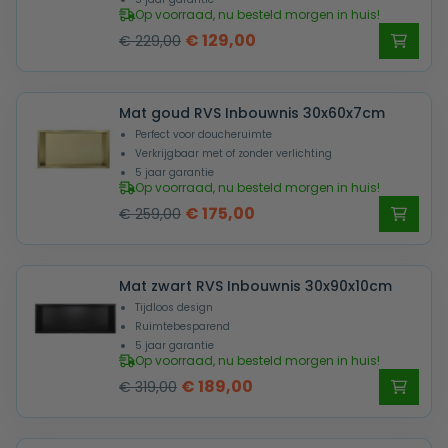
Op voorraad, nu besteld morgen in huis!
Oorspronkelijke
Huidige
€
129,00
€
229,00
prijs
prijs
was:
is:
Mat goud RVS Inbouwnis 30x60x7cm
€ 229,00.
€ 129,00.
Perfect voor doucheruimte
Verkrijgbaar met of zonder verlichting
5 jaar garantie
Op voorraad, nu besteld morgen in huis!
Oorspronkelijke
Huidige
€
175,00
€
259,00
prijs
prijs
was:
is:
Mat zwart RVS Inbouwnis 30x90x10cm
€ 259,00.
€ 175,00.
Tijdloos design
Ruimtebesparend
5 jaar garantie
Op voorraad, nu besteld morgen in huis!
Oorspronkelijke
Huidige
€
189,00
€
319,00
prijs
prijs
was:
is: