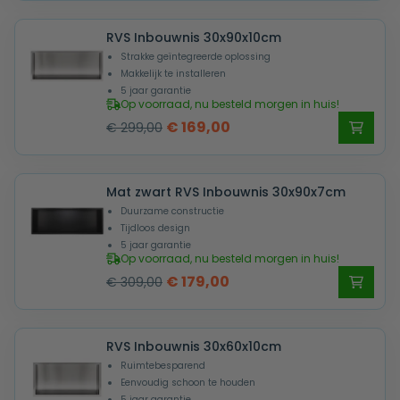
was:
is:
RVS Inbouwnis 30x90x10cm
€ 279,00.
€ 159,00.
Strakke geïntegreerde oplossing
Makkelijk te installeren
5 jaar garantie
Op voorraad, nu besteld morgen in huis!
Oorspronkelijke
Huidige
€
169,00
€
299,00
prijs
prijs
was:
is:
Mat zwart RVS Inbouwnis 30x90x7cm
€ 299,00.
€ 169,00.
Duurzame constructie
Tijdloos design
5 jaar garantie
Op voorraad, nu besteld morgen in huis!
Oorspronkelijke
Huidige
€
179,00
€
309,00
prijs
prijs
was:
is:
RVS Inbouwnis 30x60x10cm
€ 309,00.
€ 179,00.
Ruimtebesparend
Eenvoudig schoon te houden
5 jaar garantie