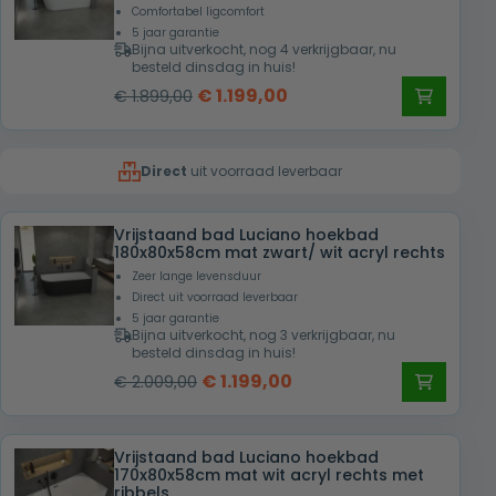
Comfortabel ligcomfort
5 jaar garantie
Bijna uitverkocht, nog 4 verkrijgbaar, nu
besteld dinsdag in huis!
Oorspronkelijke
Huidige
€
1.199,00
€
1.899,00
prijs
prijs
was:
is:
Direct
uit voorraad leverbaar
€ 1.899,00.
€ 1.199,00.
Vrijstaand bad Luciano hoekbad
180x80x58cm mat zwart/ wit acryl rechts
Zeer lange levensduur
Direct uit voorraad leverbaar
5 jaar garantie
Bijna uitverkocht, nog 3 verkrijgbaar, nu
besteld dinsdag in huis!
Oorspronkelijke
Huidige
€
1.199,00
€
2.009,00
prijs
prijs
was:
is:
Vrijstaand bad Luciano hoekbad
€ 2.009,00.
€ 1.199,00.
170x80x58cm mat wit acryl rechts met
ribbels