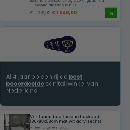
Bijna uitverkocht, nog 5 verkrijgbaar, nu
besteld dinsdag in huis!
Oorspronkelijke
Huidige
€
1.049,00
€
1.799,00
prijs
prijs
was:
is:
€ 1.799,00.
€ 1.049,00.
Al 4 jaar op een rij de
best
beoordeelde
sanitairwinkel van
Nederland
Vrijstaand bad Luciano hoekbad
180x80x58cm mat wit acryl rechts
Zeer lange levensduur