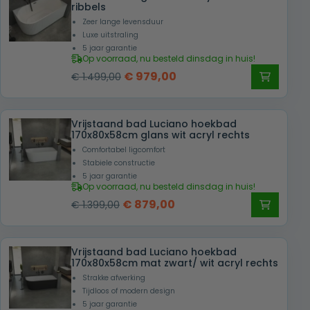
ribbels
Zeer lange levensduur
Luxe uitstraling
5 jaar garantie
Op voorraad, nu besteld dinsdag in huis!
Oorspronkelijke
Huidige
€
979,00
€
1.499,00
prijs
prijs
was:
is:
Vrijstaand bad Luciano hoekbad
€ 1.499,00.
€ 979,00.
170x80x58cm glans wit acryl rechts
Comfortabel ligcomfort
Stabiele constructie
5 jaar garantie
Op voorraad, nu besteld dinsdag in huis!
Oorspronkelijke
Huidige
€
879,00
€
1.399,00
prijs
prijs
was:
is:
Vrijstaand bad Luciano hoekbad
€ 1.399,00.
€ 879,00.
170x80x58cm mat zwart/ wit acryl rechts
Strakke afwerking
Tijdloos of modern design
5 jaar garantie