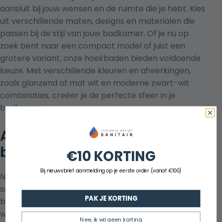
aansluit bij jouw wensen en de ruimte die je hebt. Kies
uit verschillende maten, designs en materialen die
passen bij de stijl van jouw badkamer. Of je nu op
zoek bent naar een compact model of juist een
grotere variant, onze hoekbaden bieden voldoende
keuze. Met verschillende kleuren en afwerkingen,
zoals glanzend of mat wit en moderne zwart-wit
combinaties, creëer je de perfecte sfeer in je
badkamer.
Alles voor jouw
badkamerrenovatie
€10 KORTING
Bij nieuwsbrief aanmelding op je eerste order (vanaf €100)
Naast onze hoekbaden bieden wij ook een breed
scala aan andere producten voor jouw complete
PAK JE KORTING
badkamerrenovatie. Denk aan
badkranen
,
wastafels
,
regendouches
en andere
Nee, ik wil geen korting