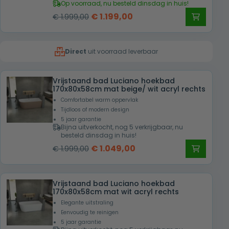
Op voorraad, nu besteld dinsdag in huis!
Oorspronkelijke
Huidige
€
1.199,00
€
1.999,00
prijs
prijs
was:
is:
Direct
uit voorraad leverbaar
€ 1.999,00.
€ 1.199,00.
Vrijstaand bad Luciano hoekbad
170x80x58cm mat beige/ wit acryl rechts
Comfortabel warm oppervlak
Tijdloos of modern design
5 jaar garantie
Bijna uitverkocht, nog 5 verkrijgbaar, nu
besteld dinsdag in huis!
Oorspronkelijke
Huidige
€
1.049,00
€
1.999,00
prijs
prijs
was:
is:
Vrijstaand bad Luciano hoekbad
€ 1.999,00.
€ 1.049,00.
170x80x58cm mat wit acryl rechts
Elegante uitstraling
Eenvoudig te reinigen
5 jaar garantie