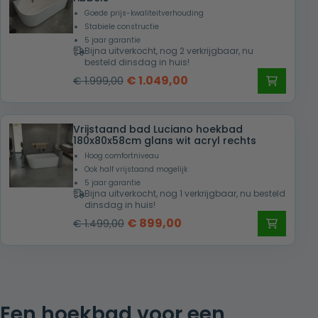
Goede prijs-kwaliteitverhouding
Stabiele constructie
5 jaar garantie
Bijna uitverkocht, nog 2 verkrijgbaar, nu
besteld dinsdag in huis!
Oorspronkelijke
Huidige
€
1.049,00
€
1.999,00
prijs
prijs
was:
is:
Vrijstaand bad Luciano hoekbad
€ 1.999,00.
€ 1.049,00.
180x80x58cm glans wit acryl rechts
Hoog comfortniveau
Ook half vrijstaand mogelijk
5 jaar garantie
Bijna uitverkocht, nog 1 verkrijgbaar, nu besteld
dinsdag in huis!
Oorspronkelijke
Huidige
€
899,00
€
1.499,00
prijs
prijs
was:
is:
€ 1.499,00.
€ 899,00.
Een hoekbad voor een