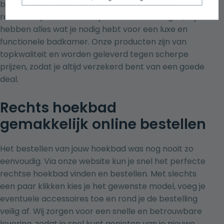
badkameraccessoires
. Of je nu een volledige
renovatie plant of alleen je bad wilt vervangen, wij
hebben alles wat je nodig hebt voor een luxe en
functionele badkamer. Onze producten zijn van
topkwaliteit en worden geleverd tegen scherpe
prijzen, zodat je altijd verzekerd bent van een goede
deal.
Rechts hoekbad
gemakkelijk online bestellen
Het bestellen van jouw hoekbad was nog nooit zo
eenvoudig. Via onze website kun je snel het perfecte
rechtse hoekbad vinden en bestellen. Met slechts
een paar klikken kies je het gewenste model, voeg je
eventuele accessoires toe en rond je de bestelling
veilig af. Wij zorgen voor een snelle en betrouwbare
levering, zodat je snel kunt genieten van je nieuwe