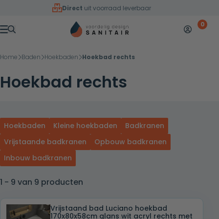
Overslaan naar inhoud
Direct
uit voorraad leverbaar
0
Mijn accoun
Winkelw
Menu
Home
Baden
Hoekbaden
Hoekbad rechts
Hoekbad rechts
Hoekbaden
Kleine hoekbaden
Badkranen
Vrijstaande badkranen
Opbouw badkranen
Inbouw badkranen
1 - 9 van 9 producten
Vrijstaand bad Luciano hoekbad
170x80x58cm glans wit acryl rechts met