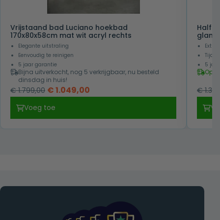
Vrijstaand bad Luciano hoekbad
Half v
170x80x58cm mat wit acryl rechts
glans 
Elegante uitstraling
Extre
Eenvoudig te reinigen
Tijdl
5 jaar garantie
5 jaa
Bijna uitverkocht, nog 5 verkrijgbaar, nu besteld
Op v
dinsdag in huis!
Oorspronkelijke
Huidige
€
1.049,00
€
1.799,00
€
1.39
prijs
prijs
Voeg toe
Vo
was:
is:
€ 1.799,00.
€ 1.049,00.