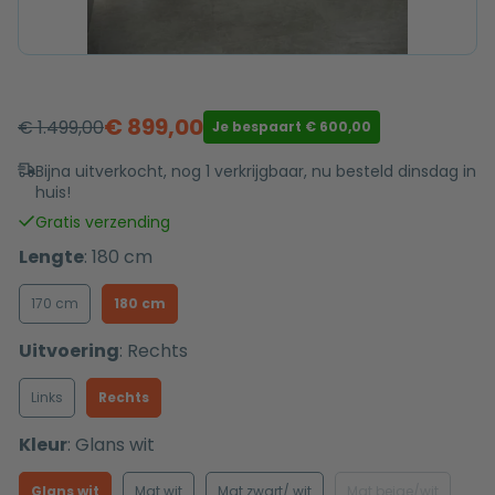
€
899,00
€
1.499,00
Je bespaart
€
600,00
Oorspronkelijke
Huidige
prijs
prijs
Bijna uitverkocht, nog 1 verkrijgbaar, nu besteld dinsdag in
huis!
was:
is:
€ 1.499,00.
€ 899,00.
Gratis verzending
Lengte
:
180 cm
170 cm
180 cm
Uitvoering
:
Rechts
Links
Rechts
Kleur
:
Glans wit
Glans wit
Mat wit
Mat zwart/ wit
Mat beige/wit