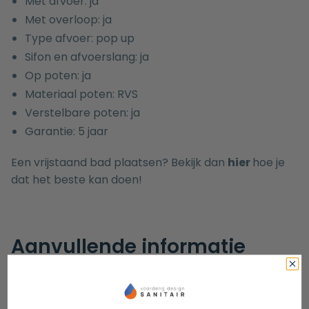
Met afvoer: ja
Met overloop: ja
Type afvoer: pop up
Sifon en afvoerslang: ja
Op poten: ja
Materiaal poten: RVS
Verstelbare poten: ja
Garantie: 5 jaar
Een vrijstaand bad plaatsen? Bekijk dan
hier
hoe je
dat het beste kan doen!
Aanvullende informatie
EAN
8721098512238