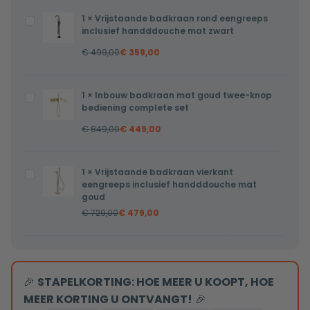
twee-
1
×
Vrijstaande badkraan rond eengreeps
Vrijstaande
knop
inclusief handddouche mat zwart
badkraan
bediening
€
499,00
€
359,00
rond
complete
eengreeps
set
inclusief
1
×
Inbouw badkraan mat goud twee-knop
Inbouw
handddouche
bediening complete set
badkraan
mat
€
849,00
€
449,00
mat
zwart
goud
twee-
1
×
Vrijstaande badkraan vierkant
Vrijstaande
knop
eengreeps inclusief handddouche mat
badkraan
goud
bediening
vierkant
€
729,00
€
479,00
complete
eengreeps
set
inclusief
handddouche
mat
🎉
STAPELKORTING: HOE MEER U KOOPT, HOE
goud
MEER KORTING U ONTVANGT!
🎉