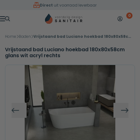
Overslaan naar inhoud
Direct
uit voorraad leverbaar
0
Mijn accoun
Winkelw
Menu
Home
Baden
Vrijstaand bad Luciano hoekbad 180x80x58cm glans wit acryl rechts
Vrijstaand bad Luciano hoekbad 180x80x58cm
glans wit acryl rechts
Vorige
Volg