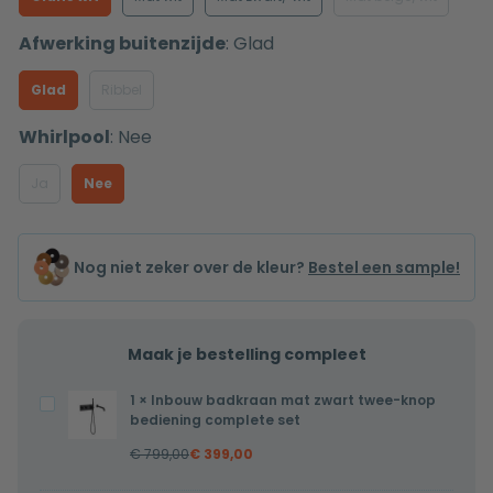
Afwerking buitenzijde
:
Glad
Glad
Ribbel
Whirlpool
:
Nee
Ja
Nee
Nog niet zeker over de kleur?
Bestel een sample!
Maak je bestelling compleet
1
×
Inbouw badkraan mat zwart twee-knop
Inbouw
bediening complete set
badkraan
€
799,00
€
399,00
mat
zwart