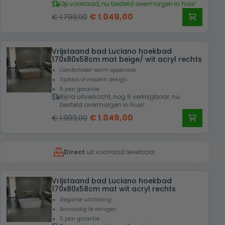
Op voorraad, nu besteld overmorgen in huis!
Oorspronkelijke
Huidige
€
1.049,00
€
1.799,00
prijs
prijs
was:
is:
Vrijstaand bad Luciano hoekbad
€ 1.799,00.
€ 1.049,00.
170x80x58cm mat beige/ wit acryl rechts
Comfortabel warm oppervlak
Tijdloos of modern design
5 jaar garantie
Bijna uitverkocht, nog 5 verkrijgbaar, nu
besteld overmorgen in huis!
Oorspronkelijke
Huidige
€
1.049,00
€
1.999,00
prijs
prijs
was:
is:
Direct
uit voorraad leverbaar
€ 1.999,00.
€ 1.049,00.
Vrijstaand bad Luciano hoekbad
170x80x58cm mat wit acryl rechts
Elegante uitstraling
Eenvoudig te reinigen
5 jaar garantie