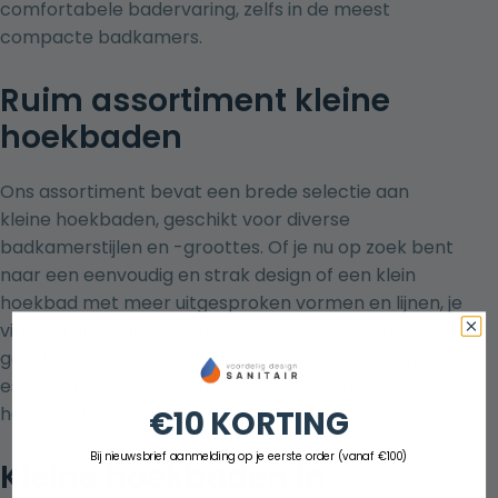
comfortabele badervaring, zelfs in de meest
compacte badkamers.
Ruim assortiment kleine
hoekbaden
Ons assortiment bevat een brede selectie aan
kleine hoekbaden, geschikt voor diverse
badkamerstijlen en -groottes. Of je nu op zoek bent
naar een eenvoudig en strak design of een klein
hoekbad met meer uitgesproken vormen en lijnen, je
vindt bij ons wat je zoekt. Elk bad is zorgvuldig
geselecteerd op basis van kwaliteit, comfort en
esthetiek, zodat je zeker weet dat je een klein
hoekbad kiest dat aan al je eisen voldoet.
€10 KORTING
Bij nieuwsbrief aanmelding op je eerste order (vanaf €100)
Kleine hoekbaden in