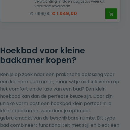
verwachting midden augustus weer uit
voorraad leverbaar!
Oorspronkelijke
Huidige
€
1.049,00
€
1.999,00
prijs
prijs
was:
is:
€ 1.999,00.
€ 1.049,00.
Hoekbad voor kleine
badkamer kopen?
Ben je op zoek naar een praktische oplossing voor
een kleinere badkamer, maar wil je niet inleveren op
het comfort en de luxe van een bad? Een klein
hoekbad kan dan de perfecte keuze zijn. Door zijn
unieke vorm past een hoekbad klein perfect in je
kleine badkamer, waardoor je optimaal
gebruikmaakt van de beschikbare ruimte. Dit type
bad combineert functionaliteit met stijl en biedt een