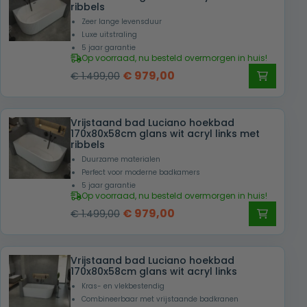
ribbels
Zeer lange levensduur
Luxe uitstraling
5 jaar garantie
Op voorraad, nu besteld overmorgen in huis!
Oorspronkelijke
Huidige
€
979,00
€
1.499,00
prijs
prijs
was:
is:
Vrijstaand bad Luciano hoekbad
€ 1.499,00.
€ 979,00.
170x80x58cm glans wit acryl links met
ribbels
Duurzame materialen
Perfect voor moderne badkamers
5 jaar garantie
Op voorraad, nu besteld overmorgen in huis!
Oorspronkelijke
Huidige
€
979,00
€
1.499,00
prijs
prijs
was:
is:
Vrijstaand bad Luciano hoekbad
€ 1.499,00.
€ 979,00.
170x80x58cm glans wit acryl links
Kras- en vlekbestendig
Combineerbaar met vrijstaande badkranen