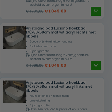
Bijna uitverkocht, nog 5 verkrijgbaar, nu
besteld overmorgen in huis!
Oorspronkelijke
Huidige
€
1.049,00
€
1.799,00
prijs
prijs
was:
is:
Vrijstaand bad Luciano hoekbad
€ 1.799,00.
€ 1.049,00.
170x80x58cm mat wit acryl rechts met
ribbels
Goede prijs-kwaliteitverhouding
Stabiele constructie
5 jaar garantie
Bijna uitverkocht, nog 2 verkrijgbaar, nu
besteld overmorgen in huis!
Oorspronkelijke
Huidige
€
1.049,00
€
1.999,00
prijs
prijs
was:
is:
Vrijstaand bad Luciano hoekbad
€ 1.999,00.
€ 1.049,00.
170x80x58cm mat wit acryl links met
ribbels
Keuze uit links en rechts model
Luxe uitstraling
5 jaar garantie
Dit is een pre-order product en is naar