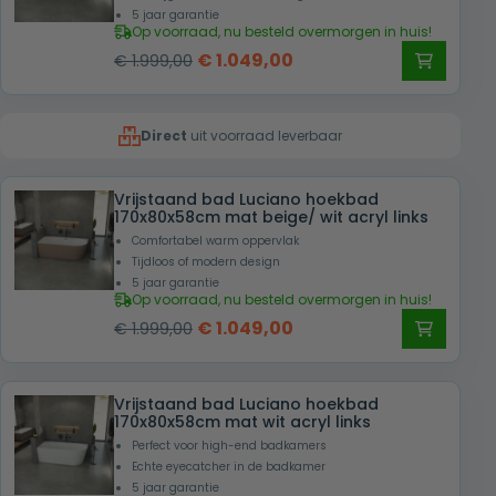
5 jaar garantie
Op voorraad, nu besteld overmorgen in huis!
Oorspronkelijke
Huidige
€
1.049,00
€
1.999,00
prijs
prijs
was:
is:
Direct
uit voorraad leverbaar
€ 1.999,00.
€ 1.049,00.
Vrijstaand bad Luciano hoekbad
170x80x58cm mat beige/ wit acryl links
Comfortabel warm oppervlak
Tijdloos of modern design
5 jaar garantie
Op voorraad, nu besteld overmorgen in huis!
Oorspronkelijke
Huidige
€
1.049,00
€
1.999,00
prijs
prijs
was:
is:
Vrijstaand bad Luciano hoekbad
€ 1.999,00.
€ 1.049,00.
170x80x58cm mat wit acryl links
Perfect voor high-end badkamers
Echte eyecatcher in de badkamer
5 jaar garantie