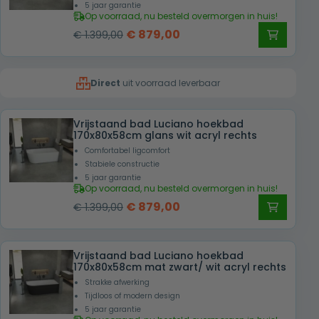
5 jaar garantie
Op voorraad, nu besteld overmorgen in huis!
Oorspronkelijke
Huidige
€
879,00
€
1.399,00
prijs
prijs
was:
is:
Direct
uit voorraad leverbaar
€ 1.399,00.
€ 879,00.
Vrijstaand bad Luciano hoekbad
170x80x58cm glans wit acryl rechts
Comfortabel ligcomfort
Stabiele constructie
5 jaar garantie
Op voorraad, nu besteld overmorgen in huis!
Oorspronkelijke
Huidige
€
879,00
€
1.399,00
prijs
prijs
was:
is:
Vrijstaand bad Luciano hoekbad
€ 1.399,00.
€ 879,00.
170x80x58cm mat zwart/ wit acryl rechts
Strakke afwerking
Tijdloos of modern design
5 jaar garantie