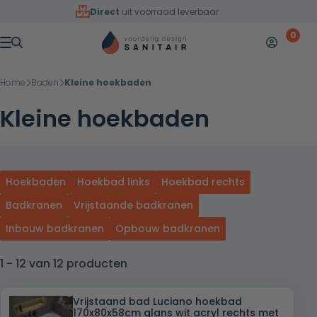
Overslaan naar inhoud
Direct
uit voorraad leverbaar
0
Mijn accoun
Winkelw
Menu
Home
Baden
Kleine hoekbaden
Kleine hoekbaden
Hoekbaden
Hoekbad links
Hoekbad rechts
Badkranen
Vrijstaande badkranen
Inbouw badkranen
Opbouw badkranen
1 - 12 van 12 producten
Vrijstaand bad Luciano hoekbad
170x80x58cm glans wit acryl rechts met