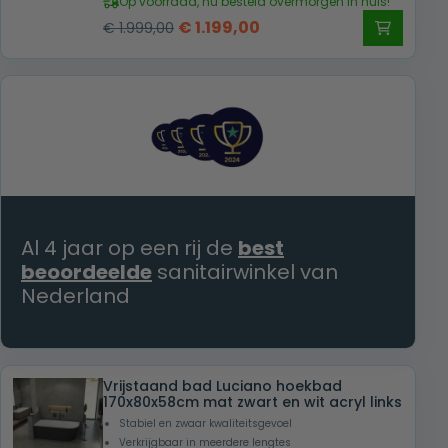
Op voorraad, nu besteld overmorgen in huis!
Oorspronkelijke
Huidige
€
1.199,00
€
1.999,00
prijs
prijs
was:
is:
€ 1.999,00.
€ 1.199,00.
Al 4 jaar op een rij de
best
beoordeelde
sanitairwinkel van
Nederland
Vrijstaand bad Luciano hoekbad
170x80x58cm mat zwart en wit acryl links
Stabiel en zwaar kwaliteitsgevoel
Verkrijgbaar in meerdere lengtes