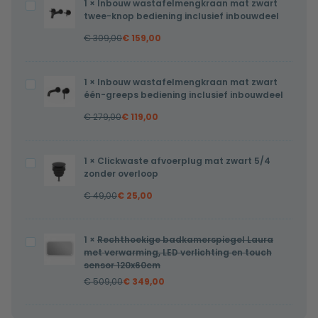
1
×
Inbouw wastafelmengkraan mat zwart
Inbouw
twee-knop bediening inclusief inbouwdeel
wastafelmengkraan
€
309,00
€
159,00
mat
zwart
twee-
1
×
Inbouw wastafelmengkraan mat zwart
Inbouw
knop
één-greeps bediening inclusief inbouwdeel
wastafelmengkraan
bediening
€
279,00
€
119,00
mat
inclusief
zwart
inbouwdeel
één-
1
×
Clickwaste afvoerplug mat zwart 5/4
Clickwaste
greeps
zonder overloop
afvoerplug
bediening
€
49,00
€
25,00
mat
inclusief
zwart
inbouwdeel
5/4
1
×
Rechthoekige badkamerspiegel Laura
Rechthoekige
zonder
met verwarming, LED verlichting en touch
badkamerspiegel
sensor 120x60cm
overloop
Laura
€
509,00
€
349,00
met
verwarming,