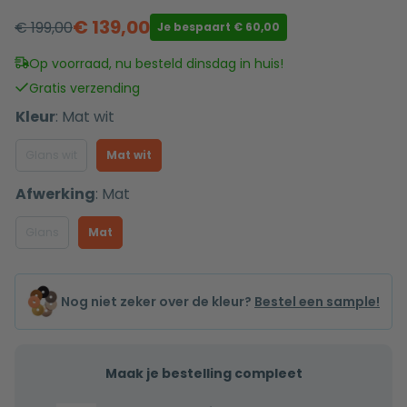
€
139,00
€
199,00
Je bespaart
€
60,00
Oorspronkelijke
Huidige
prijs
prijs
Op voorraad, nu besteld dinsdag in huis!
was:
is:
Gratis verzending
€ 199,00.
€ 139,00.
Kleur
:
Mat wit
Glans wit
Mat wit
Afwerking
:
Mat
Glans
Mat
Nog niet zeker over de kleur?
Bestel een sample!
Maak je bestelling compleet