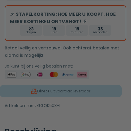
LED
verlichting
🎉
STAPELKORTING: HOE MEER U KOOPT, HOE
en
MEER KORTING U ONTVANGT!
🎉
touch
23
19
19
38
dagen
uren
minuten
seconden
sensor
120x60cm
Betaal veilig en vertrouwd. Ook achteraf betalen met
Klarna is mogelijk!
Je kunt bij ons veilig betalen met:
Direct
uit voorraad leverbaar
Artikelnummer:
GGOK503-1