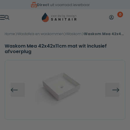
Overslaan naar inhoud
Direct
uit voorraad leverbaar
0
Mijn accoun
Winkelw
Menu
Home
Wastafels en waskommen
Waskom
Waskom Mea 42x42x11cm mat wit inclusief afvoerplug
Waskom Mea 42x42x11cm mat wit inclusief
afvoerplug
Vorige
Volg