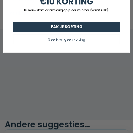
€10 KORTING
Bij nieuwsbrief aanmelding op je eerste order (vanaf €100)
Antikalk
Ja
PAK JE KORTING
Nee, ik wil geen korting
Andere suggesties…