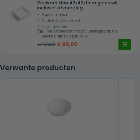
Waskom Mea 42x42x11cm glans wit
inclusief afvoerplug
Populaire keuze
Strakke of robuuste look
5 jaar garantie
Bijna uitverkocht, nog 5 verkrijgbaar, nu
besteld dinsdag in huis!
Oorspronkelijke
Huidige
€
99,00
€
169,00
prijs
prijs
was:
is:
Verwante producten
€ 169,00.
€ 99,00.