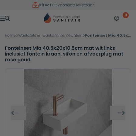
Overslaan naar inhoud
Direct
uit voorraad leverbaar
0
Mijn accoun
Winkelw
Menu
Home
Wastafels en waskommen
Fontein
Fonteinset Mia 40.5x20x10.5cm mat wit links inclusief fontein kraan, sifon en afvoerplug mat rose goud
Fonteinset Mia 40.5x20x10.5cm mat wit links
inclusief fontein kraan, sifon en afvoerplug mat
rose goud
Vorige
Volg