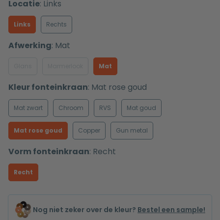
Locatie
:
Links
Links
Rechts
Afwerking
:
Mat
Glans
Marmerlook
Mat
Kleur fonteinkraan
:
Mat rose goud
Mat zwart
Chroom
RVS
Mat goud
Mat rose goud
Copper
Gun metal
Vorm fonteinkraan
:
Recht
Recht
Nog niet zeker over de kleur?
Bestel een sample!