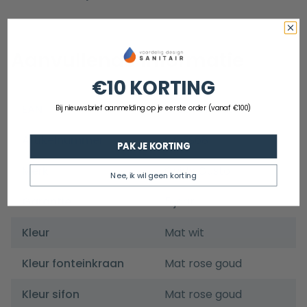
Aanvullende informatie
€10 KORTING
EAN
8720701502338
Bij nieuwsbrief aanmelding op je eerste order (vanaf €100)
Artikelnummer
GGFS68
PAK JE KORTING
Merk
Guido Gusto
Nee, ik wil geen korting
Garantie
5 jaar
Kleur
Mat wit
Kleur fonteinkraan
Mat rose goud
Kleur sifon
Mat rose goud