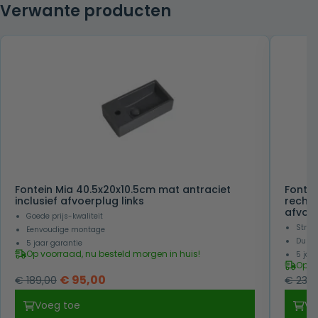
Verwante producten
Fontein Mia 40.5x20x10.5cm mat antraciet
Fontei
inclusief afvoerplug links
rechts
afvoe
Goede prijs-kwaliteit
Strakk
Eenvoudige montage
Duurz
5 jaar garantie
Op voorraad, nu besteld morgen in huis!
5 jaa
Op v
Oorspronkelijke
Huidige
€
95,00
€
189,00
€
239,
prijs
prijs
Voeg toe
Vo
was:
is: