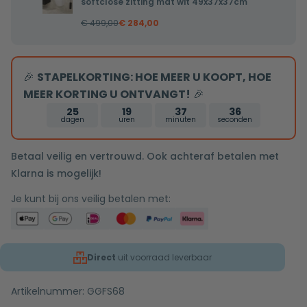
softclose
softclose zitting mat wit 49x37x37cm
toilet
zitting
€
499,00
€
284,00
Pietro
mat
randloos
wit
inclusief
48x36,5x36cm
🎉
STAPELKORTING: HOE MEER U KOOPT, HOE
softclose
MEER KORTING U ONTVANGT!
🎉
zitting
mat
25
19
37
35
dagen
uren
minuten
seconden
wit
49x37x37cm
Betaal veilig en vertrouwd. Ook achteraf betalen met
Klarna is mogelijk!
Je kunt bij ons veilig betalen met:
Direct
uit voorraad leverbaar
Artikelnummer:
GGFS68