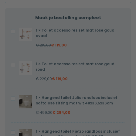
Maak je bestelling compleet
1
×
Toilet accessoires set mat rose goud
Toilet
ovaal
accessoires
€
219,00
€
119,00
set
mat
rose
1
×
Toilet accessoires set mat rose goud
Toilet
goud
rond
accessoires
ovaal
€
229,00
€
119,00
set
mat
rose
1
×
Hangend toilet Julio randloos inclusief
Hangend
goud
softclose zitting mat wit 48x36,5x36cm
toilet
rond
€
499,00
€
284,00
Julio
randloos
inclusief
1
×
Hangend toilet Pietro randloos inclusief
Hangend