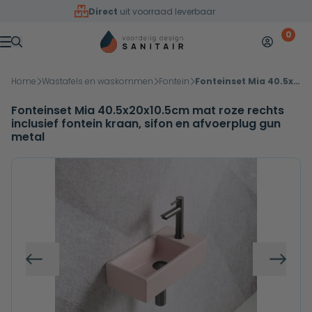
Overslaan naar inhoud
Direct
uit voorraad leverbaar
0
Mijn accoun
Winkelw
Menu
Home
Wastafels en waskommen
Fontein
Fonteinset Mia 40.5x20x10.5cm mat roze rechts inclusief fontein kraan, sifon en afvoerplug gun metal
Fonteinset Mia 40.5x20x10.5cm mat roze rechts
inclusief fontein kraan, sifon en afvoerplug gun
metal
Vorige
Volg