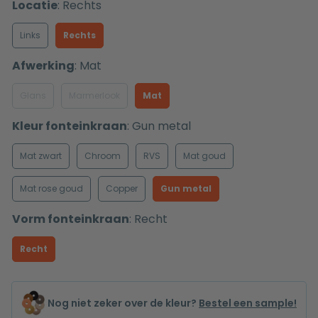
Locatie
:
Rechts
Links
Rechts
Afwerking
:
Mat
Glans
Marmerlook
Mat
Kleur fonteinkraan
:
Gun metal
Mat zwart
Chroom
RVS
Mat goud
Mat rose goud
Copper
Gun metal
Vorm fonteinkraan
:
Recht
Recht
Nog niet zeker over de kleur?
Bestel een sample!