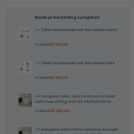
Maak je bestelling compleet
1
×
Toilet accessoires set Gun metal ovaal
Toilet
accessoires
€
259,00
€
169,00
set
Gun
metal
1
×
Toilet accessoires set Gun metal rond
Toilet
ovaal
accessoires
€
259,00
€
169,00
set
Gun
metal
1
×
Hangend toilet Julio randloos inclusief
Hangend
rond
softclose zitting mat wit 48x36,5x36cm
toilet
€
499,00
€
284,00
Julio
randloos
inclusief
1
×
Hangend toilet Pietro randloos inclusief
Hangend