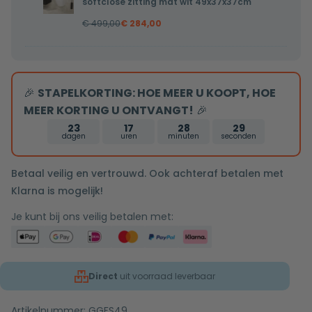
softclose
softclose zitting mat wit 49x37x37cm
toilet
zitting
€
499,00
€
284,00
Pietro
mat
randloos
wit
inclusief
48x36,5x36cm
softclose
🎉
STAPELKORTING: HOE MEER U KOOPT, HOE
zitting
MEER KORTING U ONTVANGT!
🎉
mat
23
17
28
28
wit
dagen
uren
minuten
seconden
49x37x37cm
Betaal veilig en vertrouwd. Ook achteraf betalen met
Klarna is mogelijk!
Je kunt bij ons veilig betalen met:
Direct
uit voorraad leverbaar
Artikelnummer:
GGFS49