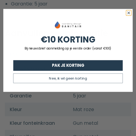
Garantie: 5 jaar
Aanvullende informatie
€10 KORTING
Bij nieuwsbrief aanmelding op je eerste order (vanaf €100)
EAN
8720701502147
PAK JE KORTING
Artikelnummer
GGFS49
Nee, ik wil geen korting
Merk
Guido Gusto
Garantie
5 jaar
Kleur
Mat roze
Kleur fonteinkraan
Gun metal