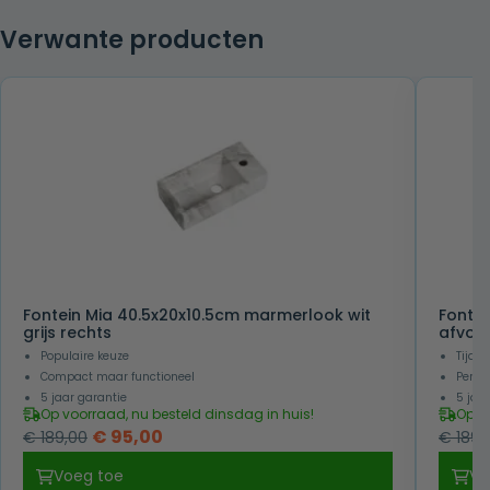
Verwante producten
Fontein Mia 40.5x20x10.5cm marmerlook wit
Fontei
grijs rechts
afvoer
Populaire keuze
Tijdl
Compact maar functioneel
Perfe
5 jaar garantie
5 jaa
Op voorraad, nu besteld dinsdag in huis!
Op v
Oorspronkelijke
Huidige
€
95,00
€
189,00
€
189,
prijs
prijs
Voeg toe
Vo