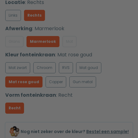
Locatie
:
Rechts
Links
Rechts
Afwerking
:
Marmerlook
Glans
Marmerlook
Mat
Kleur fonteinkraan
:
Mat rose goud
Mat zwart
Chroom
RVS
Mat goud
Mat rose goud
Copper
Gun metal
Vorm fonteinkraan
:
Recht
Recht
Nog niet zeker over de kleur?
Bestel een sample!