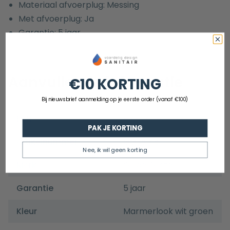
Materiaal afvoerplug: Messing
Met afvoerplug: Ja
Garantie: 5 jaar
Aanvullende informatie
€10 KORTING
Bij nieuwsbrief aanmelding op je eerste order (vanaf €100)
EAN
8720701503106
PAK JE KORTING
Artikelnummer
GGFS145
Nee, ik wil geen korting
Merk
Guido Gusto
Garantie
5 jaar
Kleur
Marmerlook wit groen