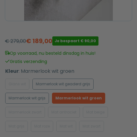
€
189,00
€
279,00
Je bespaart
€
90,00
Oorspronkelijke
Huidige
prijs
prijs
Op voorraad, nu besteld dinsdag in huis!
was:
is:
Gratis verzending
€ 279,00.
€ 189,00.
Kleur
:
Marmerlook wit groen
Glans wit
Marmerlook wit geaderd grijs
Marmerlook wit grijs
Marmerlook wit groen
Marmerlook zwart
Mat antraciet
Mat beige
Mat grijs
Mat roze
Mat wit
Mat zwart