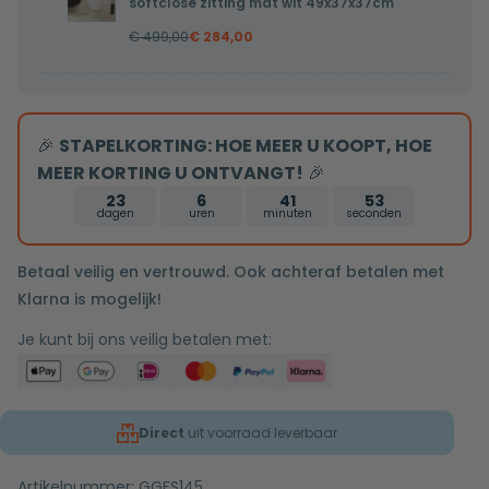
softclose
softclose zitting mat wit 49x37x37cm
toilet
zitting
€
499,00
€
284,00
Pietro
mat
randloos
wit
inclusief
48x36,5x36cm
softclose
🎉
STAPELKORTING: HOE MEER U KOOPT, HOE
zitting
MEER KORTING U ONTVANGT!
🎉
mat
23
6
41
52
wit
dagen
uren
minuten
seconden
49x37x37cm
Betaal veilig en vertrouwd. Ook achteraf betalen met
Klarna is mogelijk!
Je kunt bij ons veilig betalen met:
Direct
uit voorraad leverbaar
Artikelnummer:
GGFS145