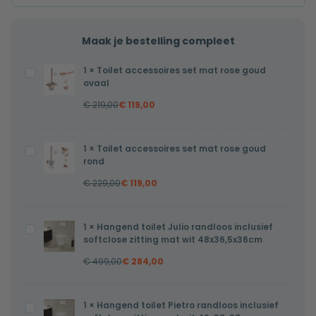
Maak je bestelling compleet
1
×
Toilet accessoires set mat rose goud
Toilet
ovaal
accessoires
€
219,00
€
119,00
set
mat
rose
1
×
Toilet accessoires set mat rose goud
Toilet
goud
rond
accessoires
ovaal
€
229,00
€
119,00
set
mat
rose
1
×
Hangend toilet Julio randloos inclusief
Hangend
goud
softclose zitting mat wit 48x36,5x36cm
toilet
rond
€
499,00
€
284,00
Julio
randloos
inclusief
1
×
Hangend toilet Pietro randloos inclusief
Hangend