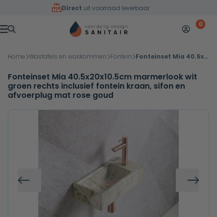
Overslaan naar inhoud
Direct
uit voorraad leverbaar
0
Mijn accoun
Winkelw
Menu
Home
Wastafels en waskommen
Fontein
Fonteinset Mia 40.5x20x10.5cm marmerlook wit groen rechts inclusief fontein kraan, sifon en afvoerplug mat rose goud
Fonteinset Mia 40.5x20x10.5cm marmerlook wit
groen rechts inclusief fontein kraan, sifon en
afvoerplug mat rose goud
Vorige
Volg