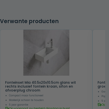
Verwante producten
Fonteinset Mia 40.5x20x10.5cm glans wit
Fontei
rechts inclusief fontein kraan, sifon en
groen 
afvoerplug chroom
Goede 
Compact maar functioneel
Popul
Makkelijk schoon te houden
5 jaa
Op v
5 jaar garantie
Op voorraad, nu besteld dinsdag in huis!