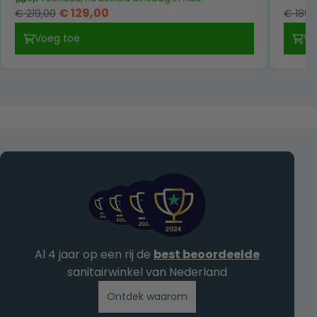
Oorspronkelijke
Huidige
€
129,00
€
219,00
€
189,
prijs
prijs
Voeg toe
Vo
was:
is:
€ 219,00.
€ 129,00.
Al 4 jaar op een rij de
best beoordeelde
sanitairwinkel van Nederland
Ontdek waarom