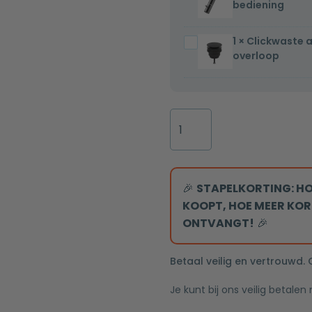
bediening
fonteinkraan
greeps
Gun
bediening
1
×
Clickwaste 
Clickwaste
metal
overloop
afvoerplug
één-
mat
greeps
zwart
bediening
5/4
Fontein
zonder
Mia
overloop
40.5x20x10.5cm
mat
antraciet
🎉
STAPELKORTING: HO
inclusief
KOOPT, HOE MEER KOR
afvoerplug
ONTVANGT!
🎉
links
zonder
Betaal veilig en vertrouwd.
kraangat
Je kunt bij ons veilig betalen
aantal