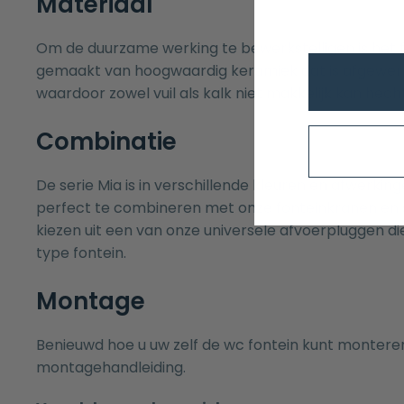
Materiaal
Om de duurzame werking te bewerkstelligen is het 
gemaakt van hoogwaardig keramiek dat is afgewer
waardoor zowel vuil als kalk niet makkelijk kan hech
Combinatie
De serie Mia is in verschillende kleuren en afwerkinge
perfect te combineren met onze
fonteinkranen
en
kiezen uit een van onze universele
afvoerpluggen
die
type fontein.
Montage
Benieuwd hoe u uw zelf de wc fontein kunt montere
montagehandleiding.