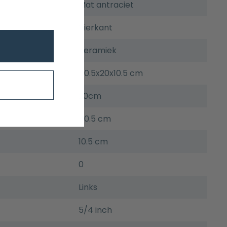
Mat antraciet
Vierkant
Keramiek
40.5x20x10.5 cm
20cm
40.5 cm
10.5 cm
0
Links
5/4 inch