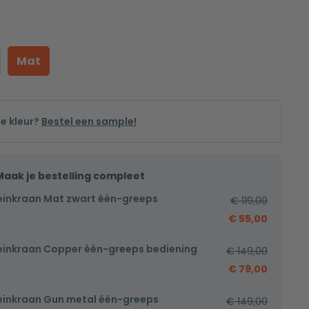
Mat
de kleur?
Bestel een sample!
Maak je bestelling compleet
einkraan Mat zwart één-greeps
€
119,00
€
55,00
einkraan Copper één-greeps bediening
€
149,00
€
79,00
einkraan Gun metal één-greeps
€
149,00