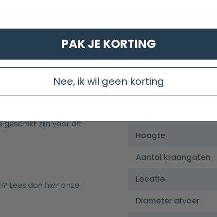
Kleur
fonteinen assortiment
Vorm
kt met een coating
PAK JE KORTING
Materiaal
ten.
Afmetingen
Nee, ik wil geen korting
Lengte
n te verkrijgen en zijn
sifons
. Tevens kunt u
Breedte
 geschikt zijn voor dit
Hoogte
Aantal kraangaten
Locatie
n? Lees dan hier onze
Diameter afvoer