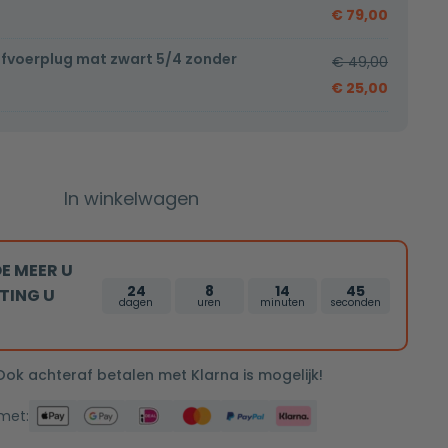
€
79,00
afvoerplug mat zwart 5/4 zonder
€
49,00
€
25,00
In winkelwagen
E MEER U
24
8
14
44
TING U
dagen
uren
minuten
seconden
 Ook achteraf betalen met Klarna is mogelijk!
 met: