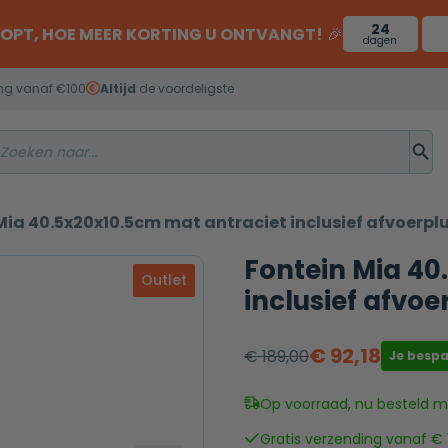
24
OOPT, HOE MEER KORTING U ONTVANGT!
🎉
dagen
ng vanaf €100
Altijd
de voordeligste
Mia 40.5x20x10.5cm mat antraciet inclusief afvoerpl
Fontein Mia 40
Outlet
inclusief afvo
€
92,18
€
189,00
Je besp
Oorspronkelijke
Huidige
prijs
prijs
Op voorraad, nu besteld mo
was:
is:
Gratis verzending vanaf € 
€ 189,00.
€ 92,18.