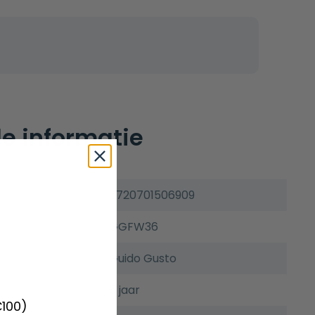
e informatie
8720701506909
GGFW36
Guido Gusto
5 jaar
€100)