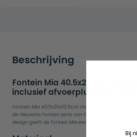
Beschrijving
Fontein Mia 40.5x20x10.5cm ma
inclusief afvoerplug links zon
Fontein Mia 40.5x20x10.5cm mat antraciet inclusief
de nieuwste fontein serie van Guido Gusto. Door dit
design geeft de fontein Mia een strakke moderne loo
Bij 