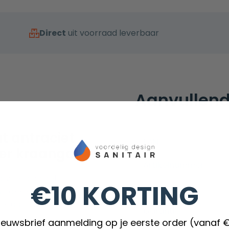
Direct
uit voorraad leverbaar
Aanvullend
t antraciet
EAN
der kraangat
Artikelnummer
 afvoerplug behoort tot
€10 KORTING
Merk
 strakke vierkante
k aan uw toilet.
Garantie
nieuwsbrief aanmelding op je eerste order (vanaf 