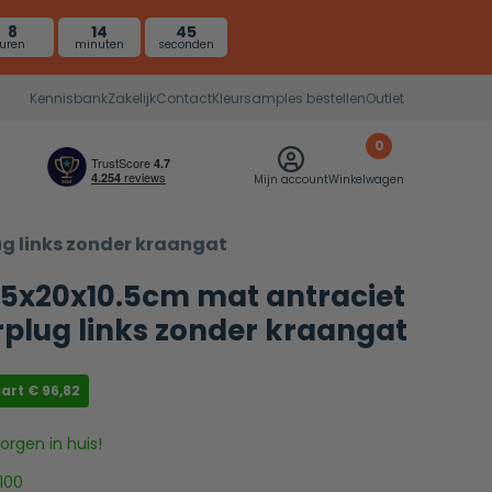
8
14
44
uren
minuten
seconden
Kennisbank
Zakelijk
Contact
Kleursamples bestellen
Outlet
0
Mijn account
Winkelwagen
ug links zonder kraangat
.5x20x10.5cm mat antraciet
erplug links zonder kraangat
aart
€
96,82
rgen in huis!
100