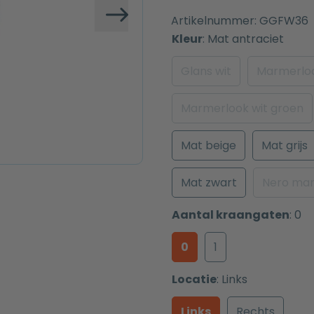
Artikelnummer:
GGFW36
Volgende
Kleur
:
Mat antraciet
Glans wit
Marmerloo
Marmerlook wit groen
Mat beige
Mat grijs
Mat zwart
Nero mar
Aantal kraangaten
:
0
0
1
Locatie
:
Links
Links
Rechts