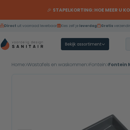
Overslaan naar inhoud
🎉
STAPELKORTING: HOE MEER U K
Direct
uit voorraad leverbaar
Kies zelf je
leverdag
Gratis
verzendi
Bekijk assortiment
Home
Wastafels en waskommen
Fontein
Fontein 