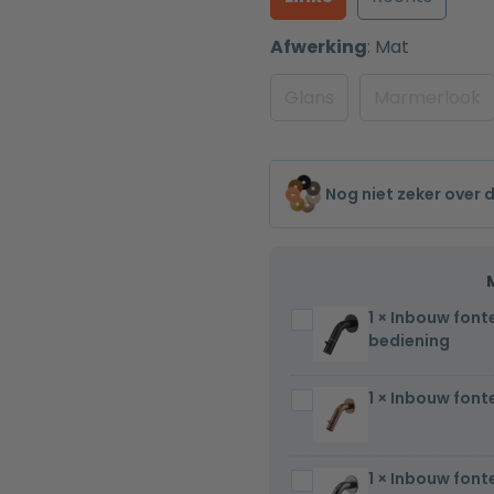
Afwerking
:
Mat
Glans
Marmerlook
Nog niet zeker over 
1
×
Inbouw font
Inbouw
bediening
fonteinkraan
Mat
1
×
Inbouw font
Inbouw
zwart
fonteinkraan
één-
Copper
greeps
1
×
Inbouw font
Inbouw
één-
bediening