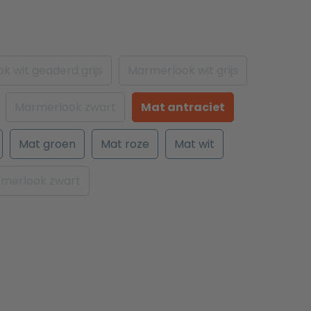
k wit geaderd grijs
Marmerlook wit grijs
Marmerlook zwart
Mat antraciet
Mat groen
Mat roze
Mat wit
merlook zwart