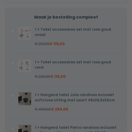
Maak je bestelling compleet
1
×
Toilet accessoires set mat rose goud
Toilet
ovaal
accessoires
€
219,00
€
119,00
set
mat
rose
1
×
Toilet accessoires set mat rose goud
Toilet
goud
rond
accessoires
ovaal
€
229,00
€
119,00
set
mat
rose
1
×
Hangend toilet Julio randloos inclusief
Hangend
goud
softclose zitting mat zwart 48x36,5x36cm
toilet
rond
€
499,00
€
284,00
Julio
randloos
inclusief
1
×
Hangend toilet Pietro randloos inclusief
Hangend