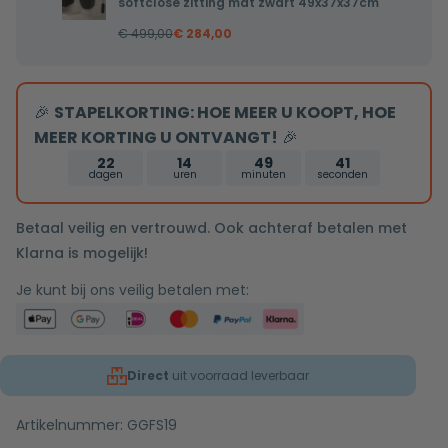
softclose
softclose zitting mat zwart 49x37x37cm
toilet
zitting
€
499,00
€
284,00
Pietro
mat
randloos
zwart
inclusief
48x36,5x36cm
🎉
STAPELKORTING: HOE MEER U KOOPT, HOE
softclose
MEER KORTING U ONTVANGT!
🎉
zitting
mat
22
14
49
40
dagen
uren
minuten
seconden
zwart
49x37x37cm
Betaal veilig en vertrouwd. Ook achteraf betalen met
Klarna is mogelijk!
Je kunt bij ons veilig betalen met:
Direct
uit voorraad leverbaar
Artikelnummer:
GGFS19