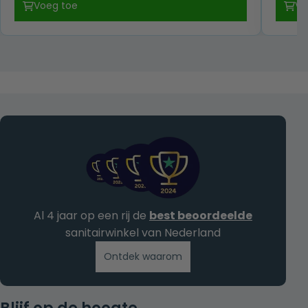
Voeg toe
Vo
was:
is:
€ 79,00.
€ 49,00.
Al 4 jaar op een rij de
best beoordeelde
sanitairwinkel van Nederland
Ontdek waarom