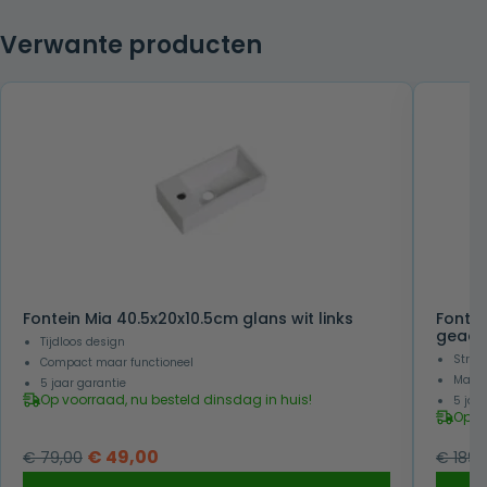
Verwante producten
Fontein Mia 40.5x20x10.5cm glans wit links
Fontei
geader
Tijdloos design
Strakk
Compact maar functioneel
Makke
5 jaar garantie
Op voorraad, nu besteld dinsdag in huis!
5 jaa
Op v
Oorspronkelijke
Huidige
€
49,00
€
79,00
€
189,
prijs
prijs