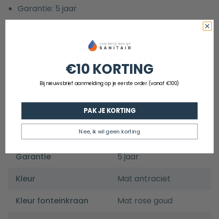
Garantie: 5 jaar
Aanvullende informatie
€10 KORTING
Bij nieuwsbrief aanmelding op je eerste order (vanaf €100)
EAN
8720701501836
PAK JE KORTING
Artikelnummer
GGFS19
Nee, ik wil geen korting
Merk
Guido Gusto
Garantie
5 jaar
Kleur
Mat antraciet
Kleur fonteinkraan
Mat rose goud