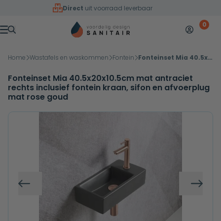
Overslaan naar inhoud
Direct
uit voorraad leverbaar
0
Mijn accoun
Winkelw
Menu
Home
Wastafels en waskommen
Fontein
Fonteinset Mia 40.5x20x10.5cm mat antraciet rechts inclusief fontein kraan, sifon en afvoerplug mat rose goud
Fonteinset Mia 40.5x20x10.5cm mat antraciet
rechts inclusief fontein kraan, sifon en afvoerplug
mat rose goud
Vorige
Volg