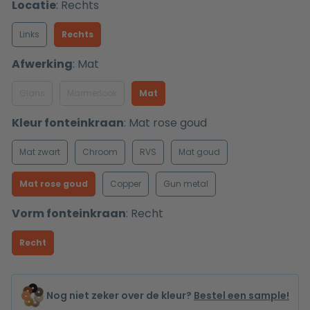
Locatie
:
Rechts
Links
Rechts
Afwerking
:
Mat
Glans
Marmerlook
Mat
Kleur fonteinkraan
:
Mat rose goud
Mat zwart
Chroom
RVS
Mat goud
Mat rose goud
Copper
Gun metal
Vorm fonteinkraan
:
Recht
Recht
Nog niet zeker over de kleur?
Bestel een sample!