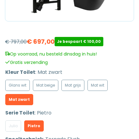
€
697,00
€
797,00
Je bespaart
€
100,00
Oorspronkelijke
Huidige
prijs
prijs
Op voorraad, nu besteld dinsdag in huis!
was:
is:
Gratis verzending
€ 797,00.
€ 697,00.
Kleur Toilet
:
Mat zwart
Glans wit
Mat beige
Mat grijs
Mat wit
Mat zwart
Serie Toilet
:
Pietro
Julio
Pietro