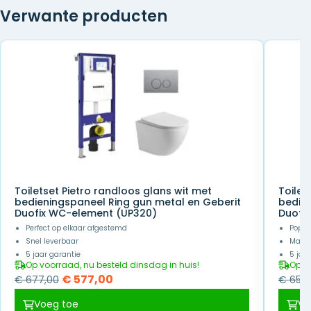
Verwante producten
Toiletset Pietro randloos glans wit met
Toilet
bedieningspaneel Ring gun metal en Geberit
bedien
Duofix WC-element (UP320)
Duofi
Perfect op elkaar afgestemd
Popul
Snel leverbaar
Makke
5 jaar garantie
5 jaa
Op voorraad, nu besteld dinsdag in huis!
Op v
Oorspronkelijke
Huidige
€
577,00
€
677,00
€
657,
prijs
prijs
Voeg toe
Vo