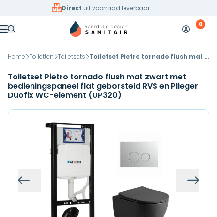
Overslaan naar inhoud
Direct
uit voorraad leverbaar
0
Mijn accoun
Winkelw
Menu
Home
Toiletten
Toiletsets
Toiletset Pietro tornado flush mat zwart met bedieningspaneel flat geborsteld RVS en Plieger Duofix WC-element (UP320)
Toiletset Pietro tornado flush mat zwart met
bedieningspaneel flat geborsteld RVS en Plieger
Duofix WC-element (UP320)
Vorige
Volg