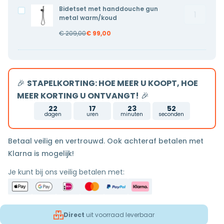
metal
metal
Bidetset met handdouche gun
Bidetset
Bidetset
koud
koud
metal warm/koud
met
met
water
water
€
209,00
€
99,00
handdouc
handdouche
aantal
gun
gun
metal
metal
warm/ko
warm/koud
🎉
STAPELKORTING: HOE MEER U KOOPT, HOE
aantal
MEER KORTING U ONTVANGT!
🎉
22
17
23
51
dagen
uren
minuten
seconden
Betaal veilig en vertrouwd. Ook achteraf betalen met
Klarna is mogelijk!
Je kunt bij ons veilig betalen met:
Direct
uit voorraad leverbaar