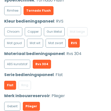
Spoeltechniek
:
Tornado Flush
Rimfree
Tornado Flush
Kleur bedieningspaneel
:
RVS
Chroom
Copper
Gun Metal
Mat beige
Mat goud
Mat wit
Mat zwart
RVS
Materiaal bedieningspaneel
:
Rvs 304
ABS kunststof
Rvs 304
Serie bedieningspaneel
:
Flat
Flat
Ring
Merk inbouwreservoir
:
Plieger
Geberit
Plieger