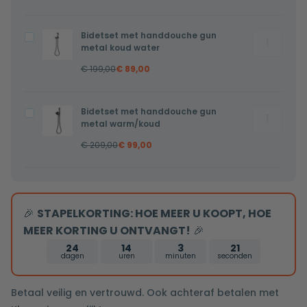
copper
copper
warm/ko
warm/koud
Bidetset met handdouche gun
Bidetset
Bidetset
aantal
metal koud water
met
met
€
199,00
€
89,00
handdouc
handdouche
gun
gun
metal
metal
Bidetset met handdouche gun
Bidetset
Bidetset
koud
koud
metal warm/koud
met
met
water
water
€
209,00
€
99,00
handdouc
handdouche
aantal
gun
gun
metal
metal
warm/ko
warm/koud
🎉
STAPELKORTING: HOE MEER U KOOPT, HOE
aantal
MEER KORTING U ONTVANGT!
🎉
24
14
3
20
dagen
uren
minuten
seconden
Betaal veilig en vertrouwd. Ook achteraf betalen met