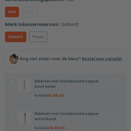
Flat
Ring
Merk inbouwreservoir
:
Geberit
Geberit
Plieger
Nog niet zeker over de kleur?
Bestel een sample!
Bidetset met handdouche copper
Bidetset
Bidetset
koud water
met
met
€
199,00
€
89,00
handdouc
handdouche
copper
copper
koud
koud
Bidetset met handdouche copper
Bidetset
Bidetset
water
water
warm/koud
met
met
aantal
€
209,00
€
99,00
handdouc
handdouche