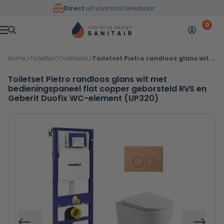
Overslaan naar inhoud
Direct
uit voorraad leverbaar
0
Mijn accoun
Winkelw
Menu
Home
Toiletten
Toiletsets
Toiletset Pietro randloos glans wit met bedieningspaneel flat copper geborsteld RVS en Geberit Duofix WC-element (UP320)
Toiletset Pietro randloos glans wit met
bedieningspaneel flat copper geborsteld RVS en
Geberit Duofix WC-element (UP320)