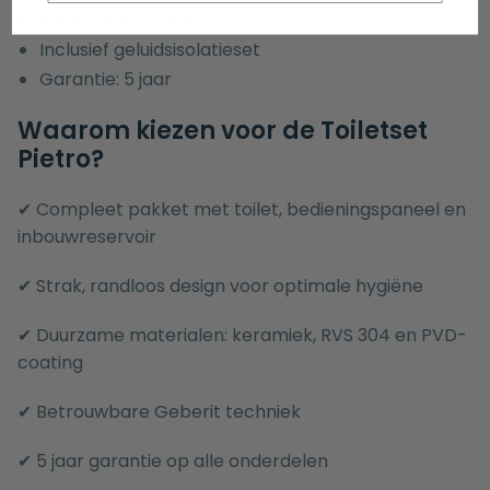
Serie: Duofix Sigma
Inclusief geluidsisolatieset
Garantie: 5 jaar
Waarom kiezen voor de Toiletset
Pietro?
✔ Compleet pakket met toilet, bedieningspaneel en
inbouwreservoir
✔ Strak, randloos design voor optimale hygiëne
✔ Duurzame materialen: keramiek, RVS 304 en PVD-
coating
✔ Betrouwbare Geberit techniek
✔ 5 jaar garantie op alle onderdelen