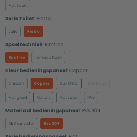
Mat zwart
Serie Toilet
:
Pietro
Julio
Pietro
Spoeltechniek
:
Rimfree
Rimfree
Tornado Flush
Kleur bedieningspaneel
:
Copper
Chroom
Copper
Gun Metal
Mat beige
Mat goud
Mat wit
Mat zwart
RVS
Materiaal bedieningspaneel
:
Rvs 304
ABS kunststof
Rvs 304
Serie bedieningspaneel
:
Flat