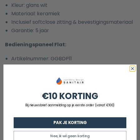
Kleur: glans wit
Materiaal: keramiek
Inclusief softclose zitting & bevestigingsmateriaal
Garantie: 5 jaar
Bedieningspaneel Flat:
Artikelnummer:
GGBDP11
Materiaal: RVS 304 met PVD-coating
Kleur: Copper geborsteld
Bediening: tweeknops, frontbediening
Afmetingen: 246×160×11 mm
€10 KORTING
Garantie: 5 jaar
Bij nieuwsbrief aanmelding op je eerste order (vanaf €100)
Geberit Duofix WC-element (UP320):
PAK JE KORTING
Artikelnummer: 1579154
Nee, ik wil geen korting
Hoogte: 112 cm