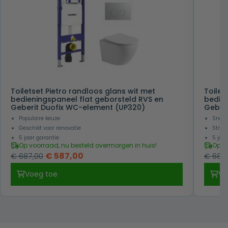
Toiletset Pietro randloos glans wit met
Toilet
bedieningspaneel flat geborsteld RVS en
bedien
Geberit Duofix WC-element (UP320)
Geber
Populaire keuze
Snel 
Geschikt voor renovatie
Strakk
5 jaar garantie
5 jaa
Op voorraad, nu besteld overmorgen in huis!
Op v
Oorspronkelijke
Huidige
€
587,00
€
687,00
€
687,
prijs
prijs
Voeg toe
Vo
was:
is:
€ 687,00.
€ 587,00.