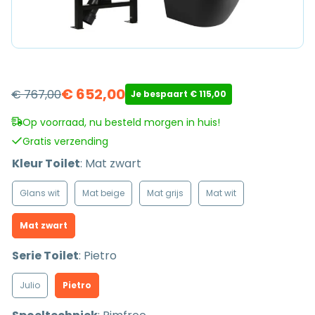
€
652,00
€
767,00
Je bespaart
€
115,00
Oorspronkelijke
Huidige
prijs
prijs
Op voorraad, nu besteld morgen in huis!
was:
is:
Gratis verzending
€ 767,00.
€ 652,00.
Kleur Toilet
:
Mat zwart
Glans wit
Mat beige
Mat grijs
Mat wit
Mat zwart
Serie Toilet
:
Pietro
Julio
Pietro