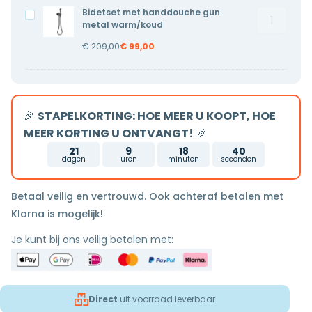
metal
metal
Bidetset met handdouche gun
Bidetset
Bidetset
koud
koud
metal warm/koud
met
met
water
water
€
209,00
€
99,00
handdouc
handdouche
aantal
gun
gun
metal
metal
warm/ko
warm/koud
🎉
STAPELKORTING: HOE MEER U KOOPT, HOE
aantal
MEER KORTING U ONTVANGT!
🎉
21
9
18
39
dagen
uren
minuten
seconden
Betaal veilig en vertrouwd. Ook achteraf betalen met
Klarna is mogelijk!
Je kunt bij ons veilig betalen met:
Direct
uit voorraad leverbaar