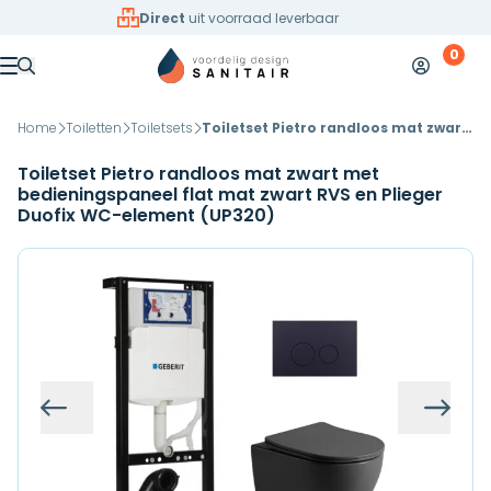
Overslaan naar inhoud
Direct
uit voorraad leverbaar
0
Mijn accoun
Winkelw
Menu
Home
Toiletten
Toiletsets
Toiletset Pietro randloos mat zwart met bedieningspaneel flat mat zwart RVS en Plieger Duofix WC-element (UP320)
Toiletset Pietro randloos mat zwart met
bedieningspaneel flat mat zwart RVS en Plieger
Duofix WC-element (UP320)
Vorige
Volg