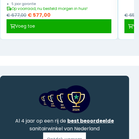
5 jaar garantie
Op voorraad, nu besteld morgen in huis!
Oorspronkelijke
Huidige
€
577,00
€
677,00
€
657,
prijs
prijs
Voeg toe
Vo
was:
is:
€ 677,00.
€ 577,00.
Al 4 jaar op een rij de
best beoordeelde
sanitairwinkel van Nederland