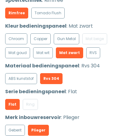
Spoeltechniek
:
Rimfree
Rimfree
Tornado Flush
Kleur bedieningspaneel
:
Mat zwart
Chroom
Copper
Gun Metal
Mat beige
Mat goud
Mat wit
Mat zwart
RVS
Materiaal bedieningspaneel
:
Rvs 304
ABS kunststof
Rvs 304
Serie bedieningspaneel
:
Flat
Flat
Ring
Merk inbouwreservoir
:
Plieger
Geberit
Plieger