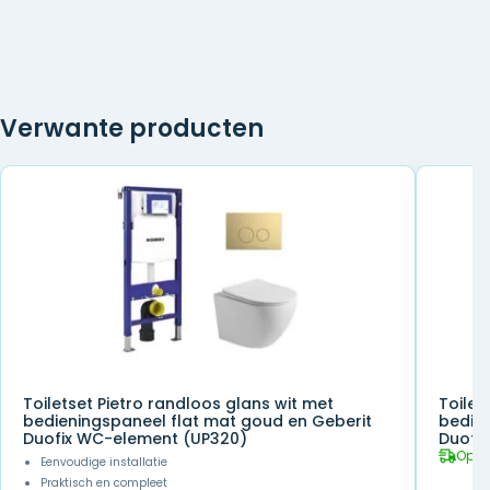
Verwante producten
Toiletset Pietro randloos glans wit met
Toilet
bedieningspaneel flat mat goud en Geberit
bedien
Duofix WC-element (UP320)
Duofi
Op v
Eenvoudige installatie
Praktisch en compleet