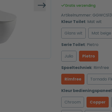
was:
is:
Gratis verzending
€ 757,00.
€ 657,00.
Volgende
Artikelnummer:
GGWCS13
Kleur Toilet
:
Mat wit
Glans wit
Mat beige
Serie Toilet
:
Pietro
Julio
Pietro
Spoeltechniek
:
Rimfree
Rimfree
Tornado Fl
Kleur bedieningspaneel
Chroom
Copper