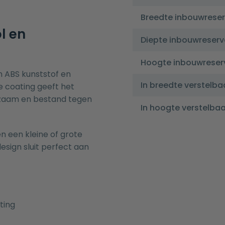
Breedte inbouwreser
l en
Diepte inbouwreserv
Hoogte inbouwreser
n ABS kunststof en
In breedte verstelba
 coating geeft het
urzaam en bestand tegen
In hoogte verstelbaa
n een kleine of grote
esign sluit perfect aan
ting