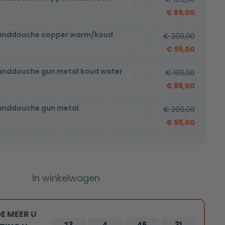
met
€
89,00
handdouche
handdouche copper warm/koud
Bidetset
copper
€
209,00
met
koud
€
99,00
handdouche
water
anddouche gun metal koud water
Bidetset
copper
€
199,00
aantal
met
warm/koud
€
89,00
handdouche
aantal
handdouche gun metal
Bidetset
gun
€
209,00
met
metal
€
99,00
handdouche
koud
gun
water
metal
aantal
warm/koud
In winkelwagen
aantal
E MEER U
23
4
46
30