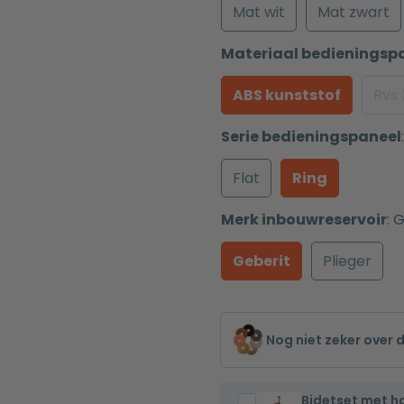
Mat wit
Mat zwart
Materiaal bedieningsp
ABS kunststof
Rvs
Serie bedieningspaneel
:
Flat
Ring
Merk inbouwreservoir
:
G
Geberit
Plieger
Nog niet zeker over 
Bidetset met 
Bidetset