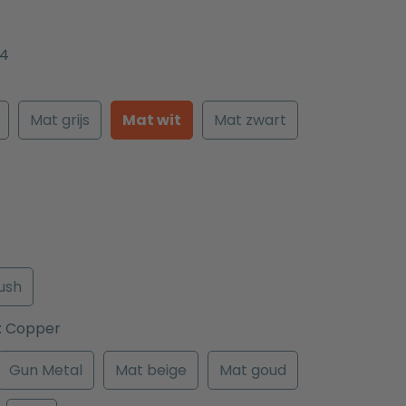
4
Mat grijs
Mat wit
Mat zwart
ush
:
Copper
Gun Metal
Mat beige
Mat goud