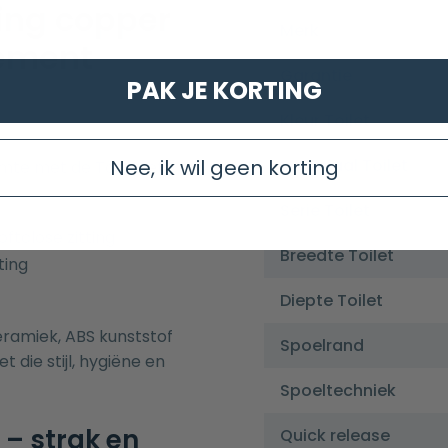
ing copper
Merk
lement
Garantie
PAK JE KORTING
Kleur Toilet
Materiaal Toilet
Nee, ik wil geen korting
mte met de Toiletset
Serie Toilet
oftclose zitting
Breedte Toilet
ting
Diepte Toilet
ramiek, ABS kunststof
Spoelrand
 die stijl, hygiëne en
Spoeltechniek
 – strak en
Quick release