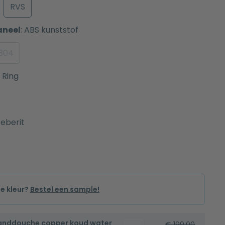
RVS
aneel
:
ABS kunststof
 304
Ring
eberit
de kleur?
Bestel een sample!
handdouche copper koud water
Bidetset
€
199,00