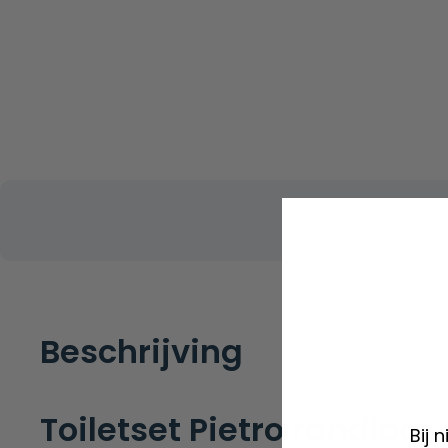
Beschrijving
Toiletset Pietro randloos
Bij 