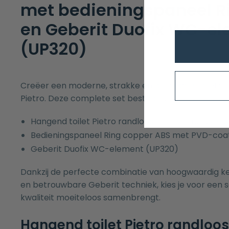
met bedieningspaneel R
en Geberit Duofix WC-e
(UP320)
Creëer een moderne, strakke en duurzame toiletrui
Pietro. Deze complete set bestaat uit:
Hangend toilet Pietro randloos mat wit, inclusief s
Bedieningspaneel Ring copper ABS met PVD-coa
Geberit Duofix WC-element (UP320)
Dankzij de perfecte combinatie van hoogwaardig ke
en betrouwbare Geberit techniek, kies je voor een set
kwaliteit moeiteloos samenbrengt.
Hangend toilet Pietro randloos