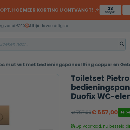
23
OOPT, HOE MEER KORTING U ONTVANGT!
🎉
dagen
ng vanaf €100
Altijd
de voordeligste
oos mat wit met bedieningspaneel Ring copper en Ge
Toiletset Pietr
bedieningspane
Duofix WC-ele
€
657,00
€
757,00
Je b
Oorspronkelijke
Huidige
prijs
prijs
Op voorraad, nu besteld di