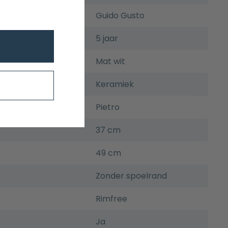
Guido Gusto
5 jaar
Mat wit
Keramiek
Pietro
37 cm
49 cm
Zonder spoelrand
Rimfree
Ja