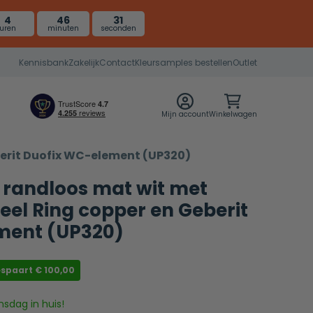
4
46
30
uren
minuten
seconden
Kennisbank
Zakelijk
Contact
Kleursamples bestellen
Outlet
Mijn account
Winkelwagen
berit Duofix WC-element (UP320)
o randloos mat wit met
el Ring copper en Geberit
ment (UP320)
espaart
€
100,00
nsdag in huis!