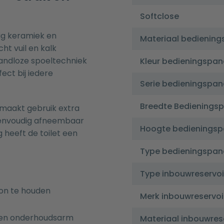
Softclose
ig keramiek en
Materiaal bediening
ht vuil en kalk
 randloze spoeltechniek
Kleur bedieningspan
ect bij iedere
Serie bedieningspan
Breedte Bedienings
 maakt gebruik extra
s eenvoudig afneembaar
Hoogte bedieningsp
g heeft de toilet een
Type bedieningspan
Type inbouwreservoi
on te houden
Merk inbouwreservoi
g en onderhoudsarm
Materiaal inbouwres