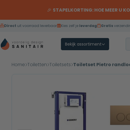
Overslaan naar inhoud
🎉
STAPELKORTING: HOE MEER U K
Direct
uit voorraad leverbaar
Kies zelf je
leverdag
Gratis
verzendi
Bekijk assortiment
Home
Toiletten
Toiletsets
Toiletset Pietro randl