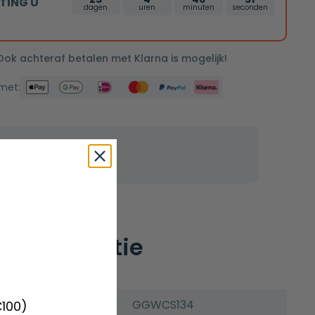
TING U
dagen
uren
minuten
seconden
 Ook achteraf betalen met Klarna is mogelijk!
 met:
e informatie
GGWCS134
€100)