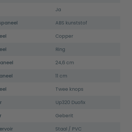
Ja
spaneel
ABS kunststof
eel
Copper
eel
Ring
paneel
24,6 cm
aneel
11 cm
eel
Twee knops
r
Up320 Duofix
r
Geberit
ervoir
Staal / PVC