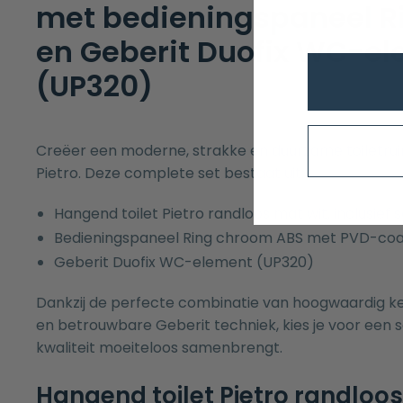
met bedieningspaneel R
en Geberit Duofix WC-e
(UP320)
Creëer een moderne, strakke en duurzame toiletrui
Pietro. Deze complete set bestaat uit:
Hangend toilet Pietro randloos mat wit, inclusief s
Bedieningspaneel Ring chroom ABS met PVD-coa
Geberit Duofix WC-element (UP320)
Dankzij de perfecte combinatie van hoogwaardig ke
en betrouwbare Geberit techniek, kies je voor een set
kwaliteit moeiteloos samenbrengt.
Hangend toilet Pietro randloos