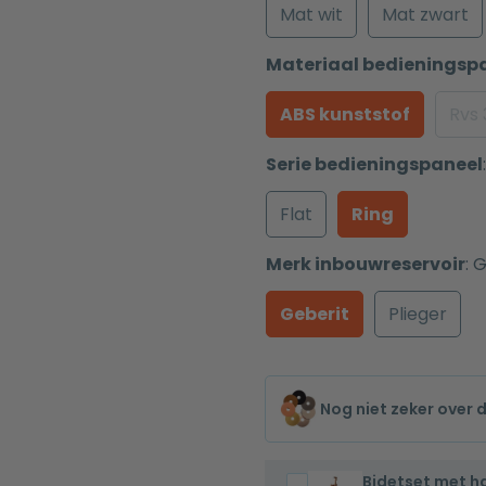
Mat wit
Mat zwart
Materiaal bedieningsp
ABS kunststof
Rvs
Serie bedieningspaneel
:
Flat
Ring
Merk inbouwreservoir
:
G
Geberit
Plieger
Nog niet zeker over 
Bidetset met 
Bidetset