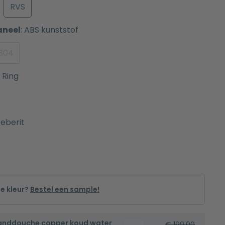
RVS
aneel
:
ABS kunststof
 304
Ring
eberit
de kleur?
Bestel een sample!
handdouche copper koud water
Bidetset
€
199,00