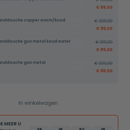
met
€
89,00
handdouche
handdouche copper warm/koud
Bidetset
copper
€
209,00
met
koud
€
99,00
handdouche
water
anddouche gun metal koud water
Bidetset
copper
€
199,00
aantal
met
warm/koud
€
89,00
handdouche
aantal
handdouche gun metal
Bidetset
gun
€
209,00
met
metal
€
99,00
handdouche
koud
gun
water
metal
aantal
warm/koud
In winkelwagen
aantal
E MEER U
25
15
52
18