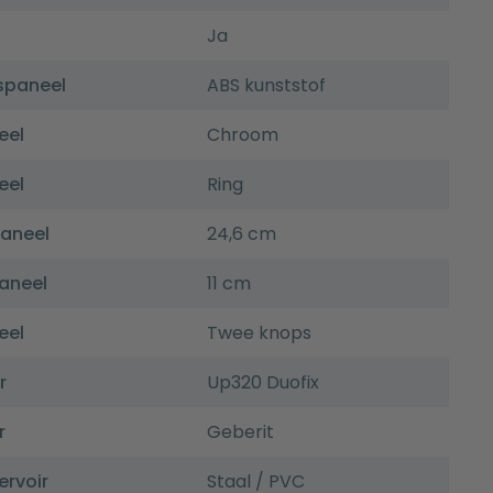
Ja
spaneel
ABS kunststof
eel
Chroom
eel
Ring
paneel
24,6 cm
aneel
11 cm
eel
Twee knops
r
Up320 Duofix
r
Geberit
ervoir
Staal / PVC