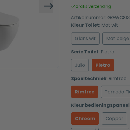
was:
is:
Gratis verzending
€ 757,00.
€ 657,00.
Volgende
Artikelnummer:
GGWCS13
Kleur Toilet
:
Mat wit
Glans wit
Mat beige
Serie Toilet
:
Pietro
Julio
Pietro
Spoeltechniek
:
Rimfree
Rimfree
Tornado Fl
Kleur bedieningspaneel
Chroom
Copper