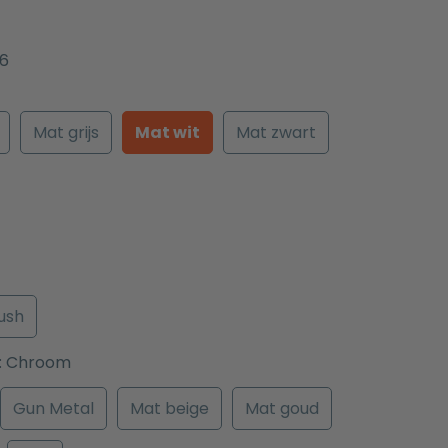
6
Mat grijs
Mat wit
Mat zwart
ush
:
Chroom
Gun Metal
Mat beige
Mat goud