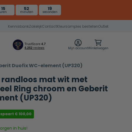
15
52
18
uren
minuten
seconden
Kennisbank
Zakelijk
Contact
Kleursamples bestellen
Outlet
Mijn account
Winkelwagen
eberit Duofix WC-element (UP320)
o randloos mat wit met
eel Ring chroom en Geberit
ment (UP320)
espaart
€
100,00
rgen in huis!