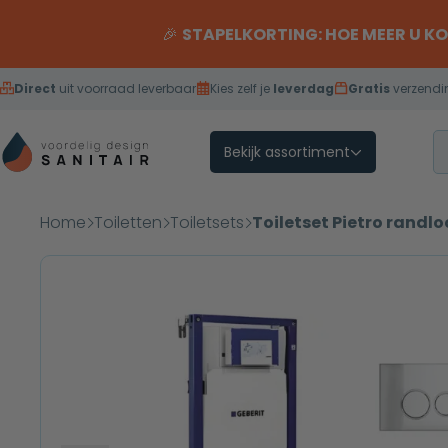
Overslaan naar inhoud
🎉
STAPELKORTING: HOE MEER U K
Direct
uit voorraad leverbaar
Kies zelf je
leverdag
Gratis
verzendi
Bekijk assortiment
Home
Toiletten
Toiletsets
Toiletset Pietro rand