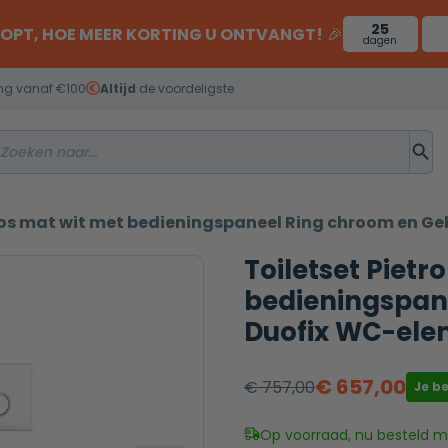
25
OOPT, HOE MEER KORTING U ONTVANGT!
🎉
dagen
ng vanaf €100
Altijd
de voordeligste
loos mat wit met bedieningspaneel Ring chroom en G
Toiletset Pietr
bedieningspan
Duofix WC-ele
€
657,00
€
757,00
Je b
Oorspronkelijke
Huidige
prijs
prijs
Op voorraad, nu besteld mo