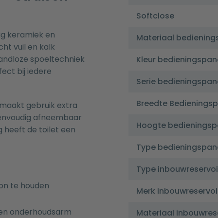
Softclose
ig keramiek en
Materiaal bediening
ht vuil en kalk
 randloze spoeltechniek
Kleur bedieningspan
ect bij iedere
Serie bedieningspan
Breedte Bedienings
 maakt gebruik extra
s eenvoudig afneembaar
Hoogte bedieningsp
g heeft de toilet een
Type bedieningspan
Type inbouwreservoi
on te houden
Merk inbouwreservoi
g en onderhoudsarm
Materiaal inbouwres