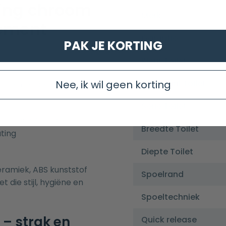
ing chroom
Merk
lement
Garantie
PAK JE KORTING
Kleur Toilet
Materiaal Toilet
Nee, ik wil geen korting
mte met de Toiletset
Serie Toilet
oftclose zitting
Breedte Toilet
ting
Diepte Toilet
ramiek, ABS kunststof
Spoelrand
 die stijl, hygiëne en
Spoeltechniek
 – strak en
Quick release