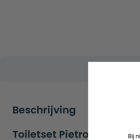
Beschrijving
Toiletset Pietro randloos
Bij 