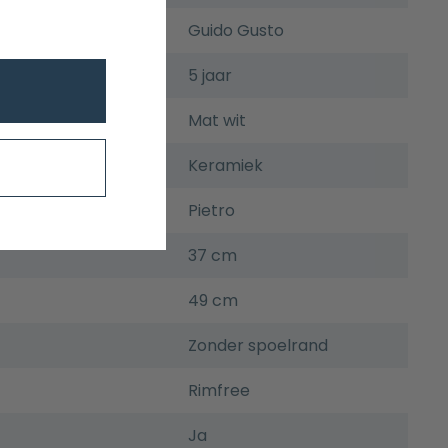
Guido Gusto
5 jaar
Mat wit
Keramiek
Pietro
37 cm
49 cm
Zonder spoelrand
Rimfree
Ja