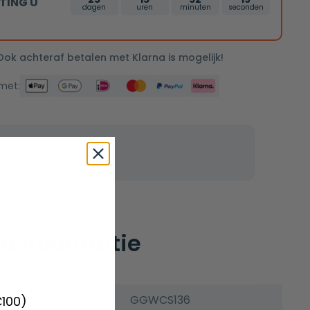
TING U
dagen
uren
minuten
seconden
 Ook achteraf betalen met Klarna is mogelijk!
 met:
e informatie
GGWCS136
€100)