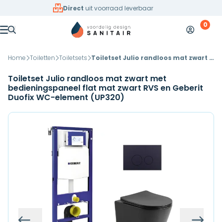
Overslaan naar inhoud
Direct
uit voorraad leverbaar
0
Mijn accoun
Winkelw
Menu
Home
Toiletten
Toiletsets
Toiletset Julio randloos mat zwart met bedieningspaneel flat mat zwart RVS en Geberit Duofix WC-element (UP320)
Toiletset Julio randloos mat zwart met
bedieningspaneel flat mat zwart RVS en Geberit
Duofix WC-element (UP320)