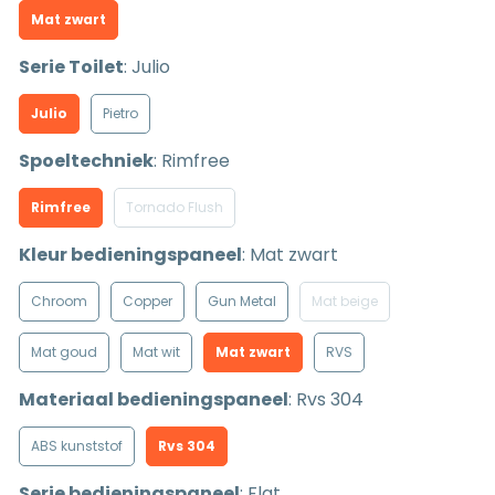
Mat zwart
Serie Toilet
:
Julio
Julio
Pietro
Spoeltechniek
:
Rimfree
Rimfree
Tornado Flush
Kleur bedieningspaneel
:
Mat zwart
Chroom
Copper
Gun Metal
Mat beige
Mat goud
Mat wit
Mat zwart
RVS
Materiaal bedieningspaneel
:
Rvs 304
ABS kunststof
Rvs 304
Serie bedieningspaneel
:
Flat