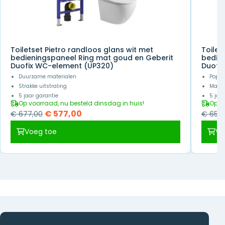
Toiletset Pietro randloos glans wit met
Toilet
bedieningspaneel Ring mat goud en Geberit
bedien
Duofix WC-element (UP320)
Duofi
Duurzame materialen
Popul
Strakke uitstraling
Makke
5 jaar garantie
5 jaa
Op voorraad, nu besteld dinsdag in huis!
Op v
Oorspronkelijke
Huidige
€
577,00
€
677,00
€
657,
prijs
prijs
Voeg toe
Vo
was:
is:
€ 677,00.
€ 577,00.