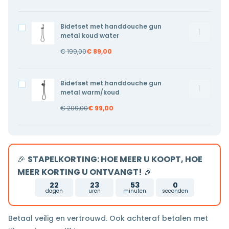
copper
copper
warm/ko
warm/koud
Bidetset met handdouche gun
Bidetset
Bidetset
aantal
metal koud water
met
met
€
199,00
€
89,00
handdouc
handdouche
gun
gun
metal
metal
Bidetset met handdouche gun
Bidetset
Bidetset
koud
koud
metal warm/koud
met
met
water
water
€
209,00
€
99,00
handdouc
handdouche
aantal
gun
gun
metal
metal
warm/ko
warm/koud
🎉
STAPELKORTING: HOE MEER U KOOPT, HOE
aantal
MEER KORTING U ONTVANGT!
🎉
22
23
53
0
dagen
uren
minuten
seconden
Betaal veilig en vertrouwd. Ook achteraf betalen met