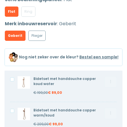
Flat
Ring
Merk inbouwreservoir
:
Geberit
Geberit
Plieger
Nog niet zeker over de kleur?
Bestel een sample!
Bidetset met handdouche copper
Bidetset
Bidetset
koud water
met
met
€
199,00
€
89,00
handdouc
handdouche
copper
copper
koud
koud
Bidetset met handdouche copper
Bidetset
Bidetset
water
water
warm/koud
met
met
aantal
€
209,00
€
99,00
handdouc
handdouche