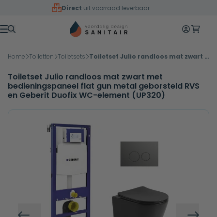
Overslaan naar inhoud
Direct
uit voorraad leverbaar
Mijn accoun
Winkelw
Menu
Home
Toiletten
Toiletsets
Toiletset Julio randloos mat zwart met bedieningspaneel flat gun metal geborsteld RVS en Geberit Duofix WC-element (UP320)
Toiletset Julio randloos mat zwart met
bedieningspaneel flat gun metal geborsteld RVS
en Geberit Duofix WC-element (UP320)