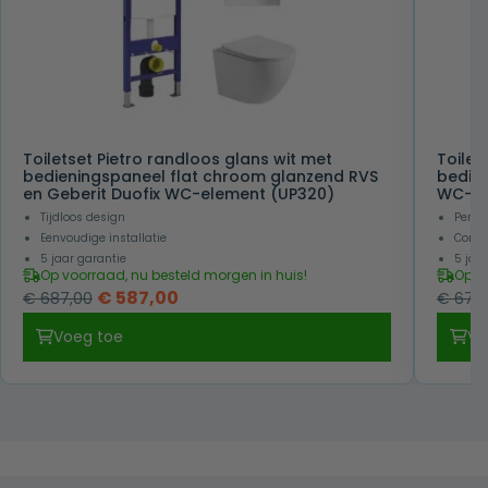
Toiletset Pietro randloos glans wit met
Toilet
bedieningspaneel flat chroom glanzend RVS
bedien
en Geberit Duofix WC-element (UP320)
WC-el
Tijdloos design
Perfe
Eenvoudige installatie
Compl
5 jaar garantie
5 jaa
Op voorraad, nu besteld morgen in huis!
Op v
Oorspronkelijke
Huidige
€
587,00
€
687,00
€
677,
prijs
prijs
Voeg toe
Vo
was:
is:
€ 687,00.
€ 587,00.