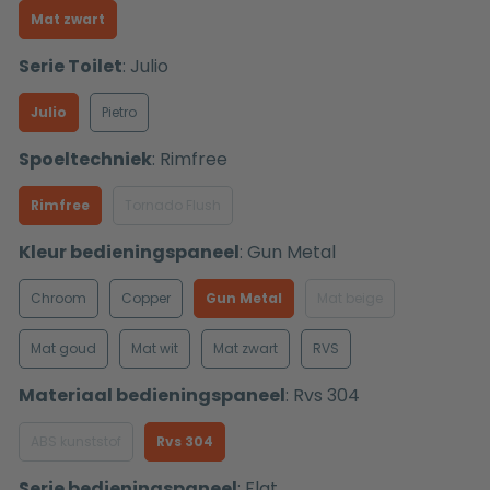
Mat zwart
Serie Toilet
:
Julio
Julio
Pietro
Spoeltechniek
:
Rimfree
Rimfree
Tornado Flush
Kleur bedieningspaneel
:
Gun Metal
Chroom
Copper
Gun Metal
Mat beige
Mat goud
Mat wit
Mat zwart
RVS
Materiaal bedieningspaneel
:
Rvs 304
ABS kunststof
Rvs 304
Serie bedieningspaneel
:
Flat