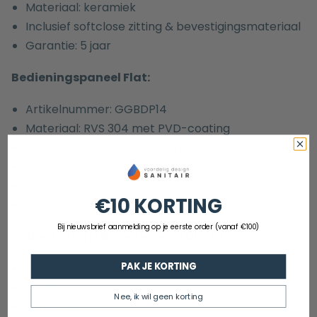
Materiaal: keramiek
Inclusief softclose zitting & bevestigingsmateriaal
Garantie: 5 jaar
Bedieningspaneel Flat:
Artikelnummer:
GGBDP14
Materiaal: RVS 304 met PVD-coating
Kleur: Gun metal geborsteld
Bediening: tweeknops, frontbediening
Afmetingen: 246×160×11 mm
€10 KORTING
Garantie: 5 jaar
Bij nieuwsbrief aanmelding op je eerste order (vanaf €100)
Geberit Duofix WC-element (UP320):
PAK JE KORTING
Artikelnummer: 1579154
Hoogte: 112 cm
Nee, ik wil geen korting
Serie: Duofix Sigma