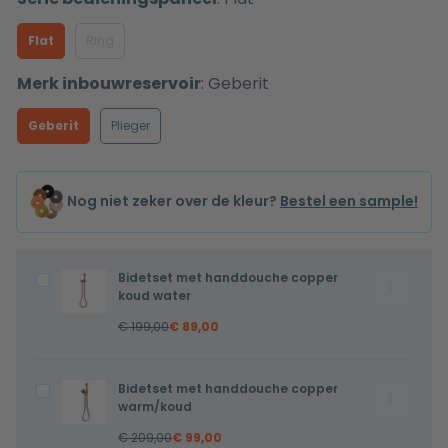
Flat
Ring
Merk inbouwreservoir
:
Geberit
Geberit
Plieger
Nog niet zeker over de kleur?
Bestel een sample!
Bidetset met handdouche copper
Bidetset
Bidetset
koud water
met
met
€
199,00
€
89,00
handdouc
handdouche
copper
copper
koud
koud
Bidetset met handdouche copper
Bidetset
Bidetset
water
water
warm/koud
met
met
aantal
€
209,00
€
99,00
handdouc
handdouche