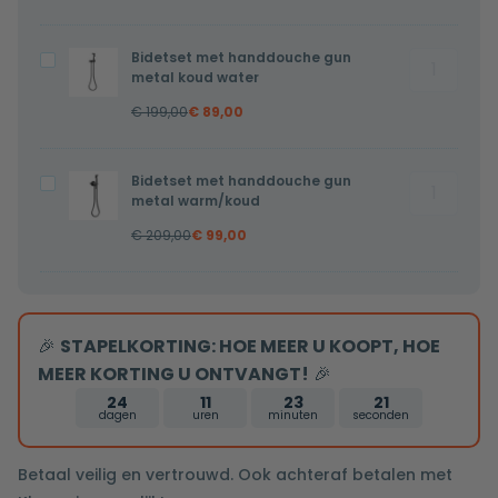
copper
copper
warm/ko
warm/koud
Bidetset met handdouche gun
Bidetset
Bidetset
aantal
metal koud water
met
met
€
199,00
€
89,00
handdouc
handdouche
gun
gun
metal
metal
Bidetset met handdouche gun
Bidetset
Bidetset
koud
koud
metal warm/koud
met
met
water
water
€
209,00
€
99,00
handdouc
handdouche
aantal
gun
gun
metal
metal
warm/ko
warm/koud
🎉
STAPELKORTING: HOE MEER U KOOPT, HOE
aantal
MEER KORTING U ONTVANGT!
🎉
24
11
23
21
dagen
uren
minuten
seconden
Betaal veilig en vertrouwd. Ook achteraf betalen met