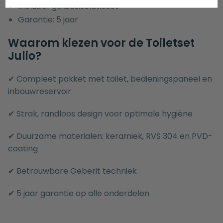
Inclusief geluidsisolatieset
Garantie: 5 jaar
Waarom kiezen voor de Toiletset
Julio?
✔ Compleet pakket met toilet, bedieningspaneel en
inbouwreservoir
✔ Strak, randloos design voor optimale hygiëne
✔ Duurzame materialen: keramiek, RVS 304 en PVD-
coating
✔ Betrouwbare Geberit techniek
✔ 5 jaar garantie op alle onderdelen