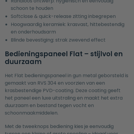
Randloos ontwerp: hygiënisch en eenvoudig
schoon te houden
Softclose & quick-release zitting inbegrepen
Hoogwaardig keramiek: krasvast, hittebestendig
en onderhoudsarm
Blinde bevestiging: strak zwevend effect
Bedieningspaneel Flat – stijlvol en
duurzaam
Het Flat bedieningspaneel in gun metal geborsteld is
gemaakt van RVS 304 en voorzien van een
krasbestendige PVD-coating. Deze coating geeft
het paneel een luxe uitstraling en maakt het extra
duurzaam en bestand tegen vocht en
schoonmaakmiddelen.
Met de tweeknops bediening kies je eenvoudig
tussen een kleine of grote spoeling – ideaal voor