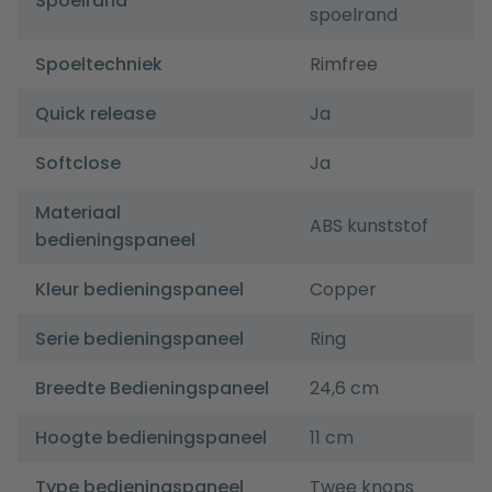
Spoelrand
spoelrand
Spoeltechniek
Rimfree
Quick release
Ja
Softclose
Ja
Materiaal
ABS kunststof
bedieningspaneel
Kleur bedieningspaneel
Copper
Serie bedieningspaneel
Ring
Breedte Bedieningspaneel
24,6 cm
Hoogte bedieningspaneel
11 cm
Type bedieningspaneel
Twee knops