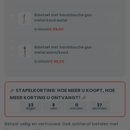
copper
copper
warm/ko
warm/koud
Bidetset met handdouche gun
Bidetset
Bidetset
aantal
metal koud water
met
met
€
199,00
€
89,00
handdouc
handdouche
gun
gun
metal
metal
Bidetset met handdouche gun
Bidetset
Bidetset
koud
koud
metal warm/koud
met
met
water
water
€
209,00
€
99,00
handdouc
handdouche
aantal
gun
gun
metal
metal
warm/ko
warm/koud
🎉
STAPELKORTING: HOE MEER U KOOPT, HOE
aantal
MEER KORTING U ONTVANGT!
🎉
23
8
11
36
dagen
uren
minuten
seconden
Betaal veilig en vertrouwd. Ook achteraf betalen met