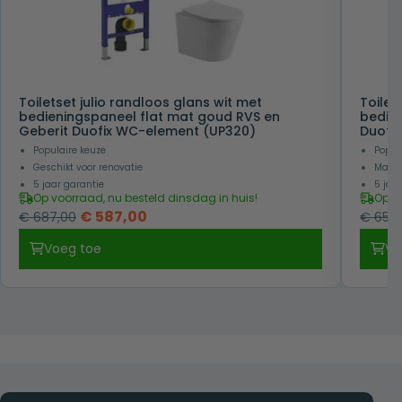
Toiletset julio randloos glans wit met
Toilet
bedieningspaneel flat mat goud RVS en
bedien
Geberit Duofix WC-element (UP320)
Duofi
Populaire keuze
Popul
Geschikt voor renovatie
Makke
5 jaar garantie
5 jaa
Op voorraad, nu besteld dinsdag in huis!
Op v
Oorspronkelijke
Huidige
€
587,00
€
687,00
€
657,
prijs
prijs
Voeg toe
Vo
was:
is:
€ 687,00.
€ 587,00.