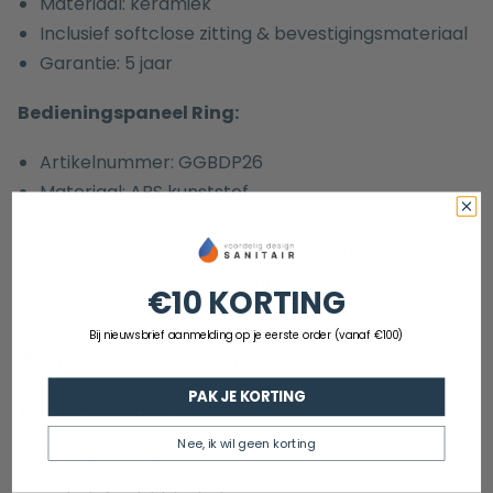
Materiaal: keramiek
Inclusief softclose zitting & bevestigingsmateriaal
Garantie: 5 jaar
Bedieningspaneel Ring:
Artikelnummer:
GGBDP26
Materiaal: ABS kunststof
Kleur: Copper
Bediening: tweeknops, frontbediening
Afmetingen: 246×160×11 mm
€10 KORTING
Garantie: 5 jaar
Bij nieuwsbrief aanmelding op je eerste order (vanaf €100)
Plieger Duofix WC-element (UP320):
PAK JE KORTING
Artikelnummer: 1433016
Hoogte: 118 cm
Nee, ik wil geen korting
Serie: Duofix Sigma