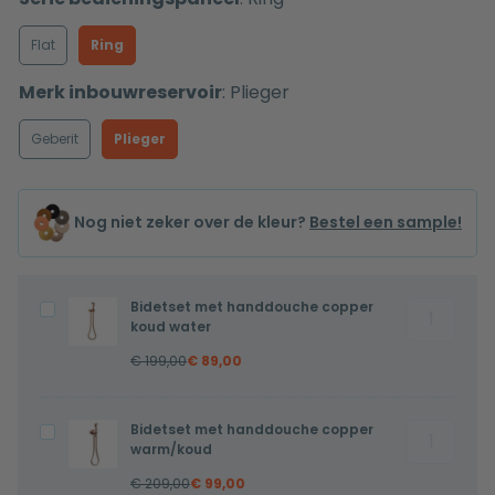
Flat
Ring
Merk inbouwreservoir
:
Plieger
Geberit
Plieger
Nog niet zeker over de kleur?
Bestel een sample!
Bidetset met handdouche copper
Bidetset
Bidetset
koud water
met
met
€
199,00
€
89,00
handdouc
handdouche
copper
copper
koud
koud
Bidetset met handdouche copper
Bidetset
Bidetset
water
water
warm/koud
met
met
aantal
€
209,00
€
99,00
handdouc
handdouche