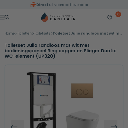
Overslaan naar inhoud
Direct
uit voorraad leverbaar
0
Mijn accoun
Winkelw
Menu
Home
Toiletten
Toiletsets
Toiletset Julio randloos mat wit met bedieningspaneel Ring copper en Plieger Duofix WC-element (UP320)
Toiletset Julio randloos mat wit met
bedieningspaneel Ring copper en Plieger Duofix
WC-element (UP320)