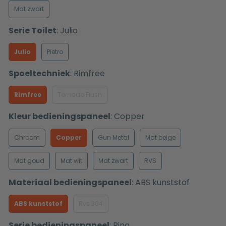
Mat zwart
Serie Toilet
:
Julio
Julio
Pietro
Spoeltechniek
:
Rimfree
Rimfree
Tornado Flush
Kleur bedieningspaneel
:
Copper
Chroom
Copper
Gun Metal
Mat beige
Mat goud
Mat wit
Mat zwart
RVS
Materiaal bedieningspaneel
:
ABS kunststof
ABS kunststof
Rvs 304
Serie bedieningspaneel
:
Ring