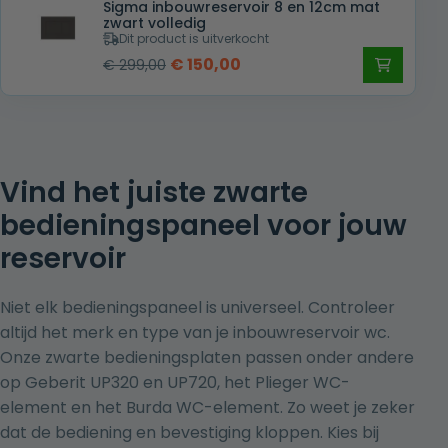
Sigma inbouwreservoir 8 en 12cm mat
zwart volledig
Dit product is uitverkocht
Oorspronkelijke
Huidige
€
150,00
€
299,00
prijs
prijs
was:
is:
€ 299,00.
€ 150,00.
Vind het juiste zwarte
bedieningspaneel voor jouw
reservoir
Niet elk bedieningspaneel is universeel. Controleer
altijd het merk en type van je
inbouwreservoir wc
.
Onze zwarte bedieningsplaten passen onder andere
op Geberit UP320 en UP720, het Plieger WC-
element en het Burda WC-element. Zo weet je zeker
dat de bediening en bevestiging kloppen. Kies bij