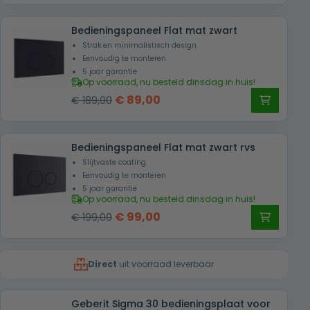
geleverd in Nederland en België. Wil je de
was:
is:
Bedieningspaneel Flat mat zwart
stijl doorvoeren? Combineer met een
€ 189,00.
€ 89,00.
Strak en minimalistisch design
hangend toilet
voor een uniforme look.
Eenvoudig te monteren
5 jaar garantie
Op voorraad, nu besteld dinsdag in huis!
Oorspronkelijke
Huidige
€
89,00
€
189,00
prijs
prijs
was:
is:
Bedieningspaneel Flat mat zwart rvs
€ 189,00.
€ 89,00.
Slijtvaste coating
Eenvoudig te monteren
5 jaar garantie
Op voorraad, nu besteld dinsdag in huis!
Oorspronkelijke
Huidige
€
99,00
€
199,00
prijs
prijs
was:
is:
Direct
uit voorraad leverbaar
€ 199,00.
€ 99,00.
Geberit Sigma 30 bedieningsplaat voor