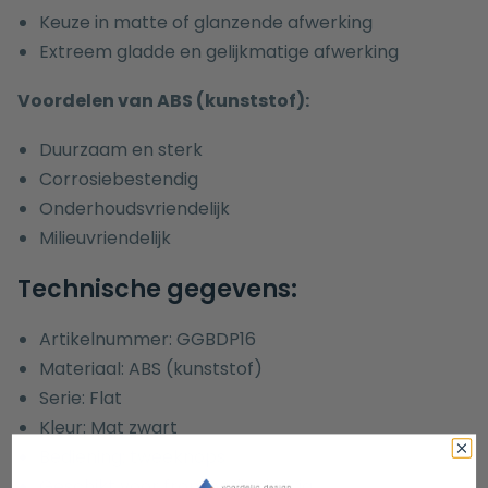
Keuze in matte of glanzende afwerking
Extreem gladde en gelijkmatige afwerking
Voordelen van ABS (kunststof):
Duurzaam en sterk
Corrosiebestendig
Onderhoudsvriendelijk
Milieuvriendelijk
Technische gegevens:
Artikelnummer: GGBDP16
Materiaal: ABS (kunststof)
Serie: Flat
Kleur: Mat zwart
Bediening: tweeknops
Geschikt voor frontbediening: ja