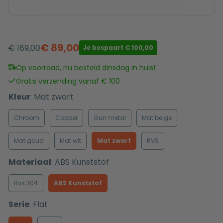
€
89,00
€
189,00
Je bespaart
€
100,00
Oorspronkelijke
Huidige
prijs
prijs
Op voorraad, nu besteld dinsdag in huis!
was:
is:
Gratis verzending vanaf € 100
€ 189,00.
€ 89,00.
Kleur
:
Mat zwart
Chroom
Copper
Gun metal
Mat beige
Mat goud
Mat wit
Mat zwart
RVS
Materiaal
:
ABS Kunststof
Rvs 304
ABS Kunststof
Serie
:
Flat