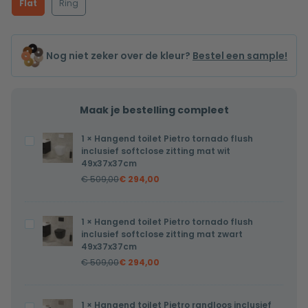
Flat
Ring
Nog niet zeker over de kleur?
Bestel een sample!
Maak je bestelling compleet
1
×
Hangend toilet Pietro tornado flush
Hangend
inclusief softclose zitting mat wit
toilet
49x37x37cm
Pietro
€
509,00
€
294,00
tornado
flush
1
×
Hangend toilet Pietro tornado flush
Hangend
inclusief
inclusief softclose zitting mat zwart
toilet
softclose
49x37x37cm
Pietro
zitting
€
509,00
€
294,00
tornado
mat
flush
wit
1
×
Hangend toilet Pietro randloos inclusief
Hangend