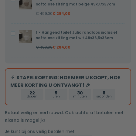
inclusief
49x37x37cm
softclose zitting mat beige 49x37x37cm
toilet
softclose
€
499,00
€
284,00
Pietro
zitting
randloos
mat
inclusief
zwart
1
×
Hangend toilet Julio randloos inclusief
Hangend
softclose
softclose zitting mat wit 48x36,5x36cm
49x37x37cm
toilet
zitting
€
499,00
€
284,00
Julio
mat
randloos
beige
inclusief
49x37x37cm
softclose
🎉
STAPELKORTING: HOE MEER U KOOPT, HOE
zitting
MEER KORTING U ONTVANGT!
🎉
mat
22
9
30
5
wit
dagen
uren
minuten
seconden
48x36,5x36cm
Betaal veilig en vertrouwd. Ook achteraf betalen met
Klarna is mogelijk!
Je kunt bij ons veilig betalen met: