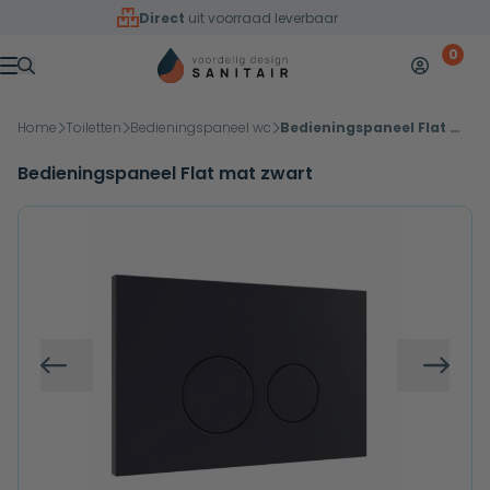
Overslaan naar inhoud
Direct
uit voorraad leverbaar
0
Mijn accoun
Winkelw
Menu
Home
Toiletten
Bedieningspaneel wc
Bedieningspaneel Flat mat zwart
Bedieningspaneel Flat mat zwart
Vorige
Volg