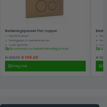
Bedieningspaneel Flat copper
Bedien
Populaire keuze
Perfe
Verkrijgbaar in meerdere kleuren
Eenvo
5 jaar garantie
5 jaa
Op voorraad, nu besteld dinsdag in huis!
Op v
Oorspronkelijke
Huidige
€
109,00
€
209,00
€
209,
prijs
prijs
Voeg toe
Vo
was:
is:
€ 209,00.
€ 109,00.