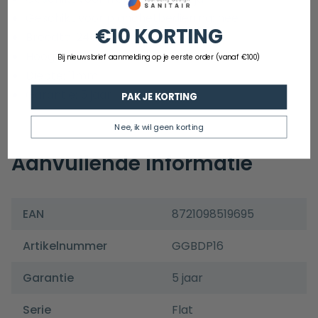
Geschikt voor planchetbediening: nee
€10 KORTING
Breedte: 246mm
Hoogte: 160mm
Bij nieuwsbrief aanmelding op je eerste order (vanaf €100)
Diepte: 11mm
Garantie: 5 jaar
PAK JE KORTING
Nee, ik wil geen korting
Aanvullende informatie
EAN
8721098519695
Artikelnummer
GGBDP16
Garantie
5 jaar
Serie
Flat