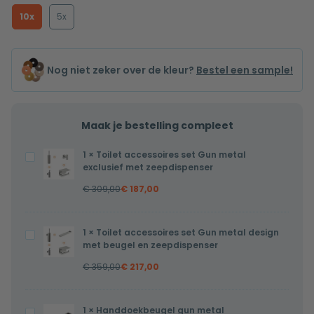
10x
5x
Nog niet zeker over de kleur?
Bestel een sample!
Maak je bestelling compleet
1
×
Toilet accessoires set Gun metal
Toilet
exclusief met zeepdispenser
accessoires
€
309,00
€
187,00
set
Gun
metal
1
×
Toilet accessoires set Gun metal design
Toilet
exclusief
met beugel en zeepdispenser
accessoires
met
€
359,00
€
217,00
set
zeepdispenser
Gun
metal
1
×
Handdoekbeugel gun metal
Handdoekbeugel