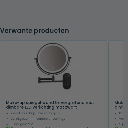
Verwante producten
Make-up spiegel wand 5x vergrotend met
Make-
dimbare LED verlichting mat zwart
dimbar
Ideaal voor dagelijkse verzorging
Prakt
Verkrijgbaar in meerdere uitvoeringen
Verkr
5 jaar garantie
5 jaa