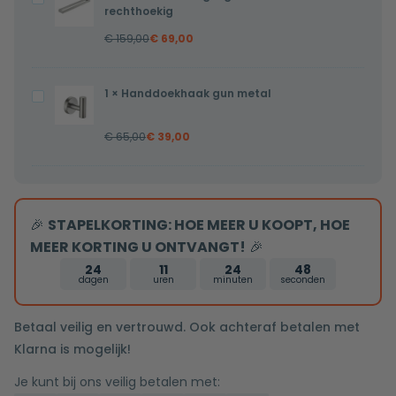
design
rechthoekig
gun
met
€
159,00
€
69,00
metal
beugel
rechthoekig
en
1
×
Handdoekhaak gun metal
Handdoekhaak
zeepdispenser
gun
€
65,00
€
39,00
metal
🎉
STAPELKORTING: HOE MEER U KOOPT, HOE
MEER KORTING U ONTVANGT!
🎉
24
11
24
47
dagen
uren
minuten
seconden
Betaal veilig en vertrouwd. Ook achteraf betalen met
Klarna is mogelijk!
Je kunt bij ons veilig betalen met: