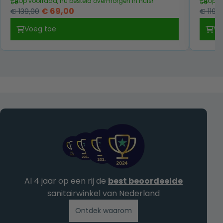
Op voorraad, nu besteld overmorgen in huis!
Op v
Oorspronkelijke
Huidige
€
69,00
€
139,00
€
119,0
prijs
prijs
Voeg toe
Vo
was:
is:
€ 139,00.
€ 69,00.
Al 4 jaar op een rij de
best beoordeelde
sanitairwinkel van Nederland
Ontdek waarom