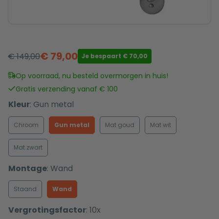
€
79,00
€
149,00
Je bespaart
€
70,00
Oorspronkelijke
Huidige
prijs
prijs
Op voorraad, nu besteld overmorgen in huis!
was:
is:
Gratis verzending vanaf € 100
€ 149,00.
€ 79,00.
Kleur
:
Gun metal
Chroom
Gun metal
Mat goud
Mat wit
Mat zwart
Montage
:
Wand
Staand
Wand
Vergrotingsfactor
:
10x