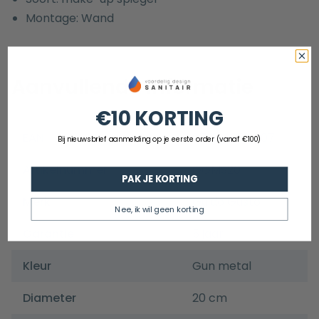
Montage: Wand
Aanvullende informatie
€10 KORTING
EAN
8721098512207
Bij nieuwsbrief aanmelding op je eerste order (vanaf €100)
Artikelnummer
GGMS20
PAK JE KORTING
Merk
Guido Gusto
Nee, ik wil geen korting
Garantie
5 jaar
Kleur
Gun metal
Diameter
20 cm