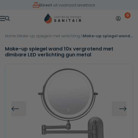
Overslaan naar inhoud
Direct
uit voorraad leverbaar
0
Mijn accoun
Winkelw
Menu
Home
Make-up spiegels met verlichting
Make-up spiegel wand 10x vergrotend met dimbare LED verlichting gun metal
Make-up spiegel wand 10x vergrotend met
dimbare LED verlichting gun metal
Vorige
Volg