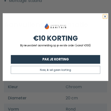
Montage: staand
Aanvullende informatie
€10 KORTING
EAN
8720701507036
Bij nieuwsbrief aanmelding op je eerste order (vanaf €100)
Artikelnummer
GGMS07
PAK JE KORTING
Merk
Guido Gusto
Nee, ik wil geen korting
Garantie
5 jaar
Kleur
Chroom
Diameter
20 cm
Vorm
Rond