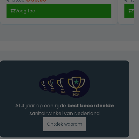
€
139,00
€
119,0
prijs
prijs
Voeg toe
Vo
was:
is:
€ 139,00.
€ 69,00.
Al 4 jaar op een rij de
best beoordeelde
sanitairwinkel van Nederland
Ontdek waarom