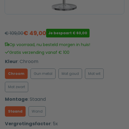
€
49,00
€
109,00
Je bespaart
€
60,00
Oorspronkelijke
Huidige
prijs
prijs
Op voorraad, nu besteld morgen in huis!
was:
is:
Gratis verzending vanaf € 100
€ 109,00.
€ 49,00.
Kleur
:
Chroom
Chroom
Gun metal
Mat goud
Mat wit
Mat zwart
Montage
:
Staand
Staand
Wand
Vergrotingsfactor
:
5x