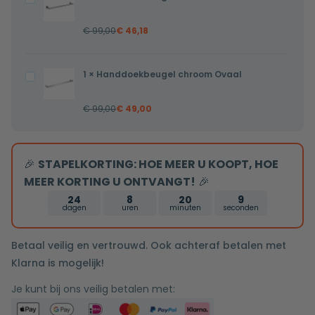
chroom
€
99,00
€
46,18
Rond
1
×
Handdoekbeugel chroom Ovaal
Handdoekbeugel
chroom
€
99,00
€
49,00
Ovaal
🎉
STAPELKORTING: HOE MEER U KOOPT, HOE
MEER KORTING U ONTVANGT!
🎉
24
8
20
8
dagen
uren
minuten
seconden
Betaal veilig en vertrouwd. Ook achteraf betalen met
Klarna is mogelijk!
Je kunt bij ons veilig betalen met: