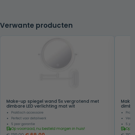
Verwante producten
Make-up spiegel wand 5x vergrotend met
Make-
dimbare LED verlichting mat wit
dimbar
Praktisch accessoire
Prakt
Perfect voor detailwerk
Verkr
5 jaar garantie
5 jaa
Op voorraad, nu besteld morgen in huis!
Op v
Oorspronkelijke
Huidige
€
69,00