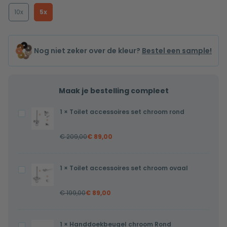
10x
5x
Nog niet zeker over de kleur?
Bestel een sample!
Maak je bestelling compleet
1
×
Toilet accessoires set chroom rond
Toilet
accessoires
€
209,00
€
89,00
set
chroom
rond
1
×
Toilet accessoires set chroom ovaal
Toilet
accessoires
€
199,00
€
89,00
set
chroom
ovaal
1
×
Handdoekbeugel chroom Rond
Handdoekbeugel