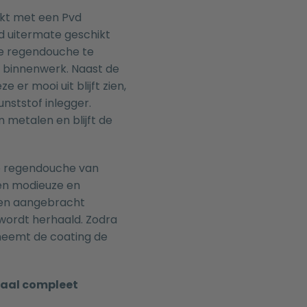
rkt met een Pvd
d uitermate geschikt
de regendouche te
h binnenwerk. Naast de
er mooi uit blijft zien,
nststof inlegger.
 metalen en blijft de
de regendouche van
en modieuze en
den aangebracht
ordt herhaald. Zodra
neemt de coating de
maal compleet