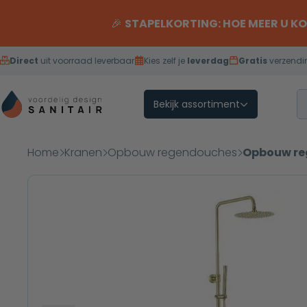
Overslaan naar inhoud
🎉
STAPELKORTING: HOE MEER U K
Direct
uit voorraad leverbaar
Kies zelf je
leverdag
Gratis
verzendi
Bekijk assortiment
Home
Kranen
Opbouw regendouches
Opbouw re