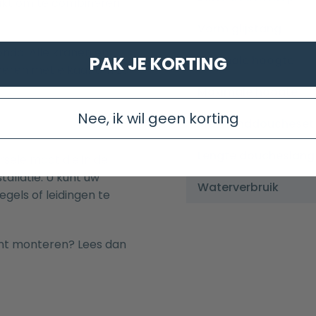
chikt om te combineren
Vorm glijstang
ndo. Alle kranen en
Minimale hoogte
PAK JE KORTING
ineren met elkaar om zo
Maximale hoogte
Nee, ik wil geen korting
Met handdoucheset
Lengte doucheslang
rsele maat die in de
allatie. U kunt uw
Waterverbruik
els of leidingen te
nt monteren? Lees dan