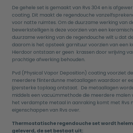
De gehele set is gemaakt van Rvs 304 en is afgewe
coating. Dit maakt de regendouche vanzelfspreken
voor natte ruimtes. Om de duurzame werking van 
bewerkstelligen is deze voorzien van een keramisc
duurzame werking van de regendouche wilt u dat deze 
daarom is het opsteek garnituur voorzien van een ku
Hierdoor ontstaan er geen krassen door wrijving van
prachtige afwerking behouden.
Pvd (Physical Vapor Deposition) coating voorziet 
meerdere flinterdunne metaallagen waardoor er e
ijzersterke toplaag ontstaat. De metaallagen wor
middels een vacuümmethode die meerdere malen w
het verdampte metaal in aanraking komt met Rvs 
eigenschappen van Rvs over.
Thermostatische regendouche set wordt hele
geleverd, de set bestaat uit: