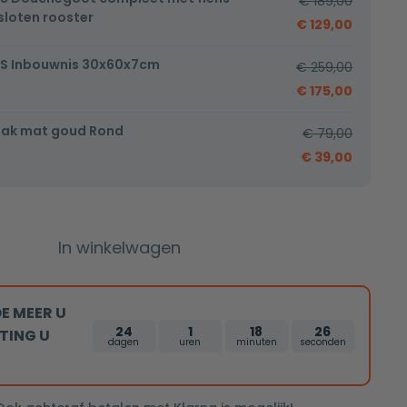
€
189,00
loten rooster
€
129,00
S Inbouwnis 30x60x7cm
€
259,00
€
175,00
ak mat goud Rond
€
79,00
€
39,00
In winkelwagen
E MEER U
24
1
18
26
TING U
dagen
uren
minuten
seconden