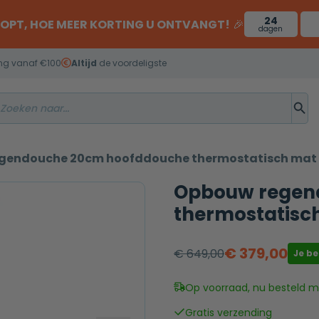
24
OOPT, HOE MEER KORTING U ONTVANGT!
🎉
dagen
ng vanaf €100
Altijd
de voordeligste
gendouche 20cm hoofddouche thermostatisch mat
Opbouw regen
thermostatisc
€
379,00
€
649,00
Je b
Oorspronkelijke
Huidige
prijs
prijs
Op voorraad, nu besteld mo
was:
is:
Gratis verzending
€ 649,00.
€ 379,00.