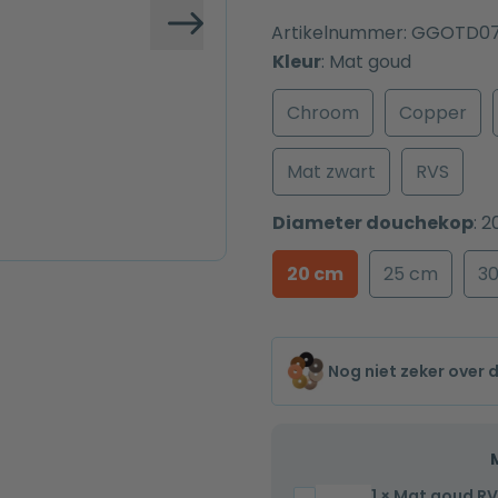
Artikelnummer:
GGOTD07
Volgende
Kleur
:
Mat goud
Chroom
Copper
Mat zwart
RVS
Diameter douchekop
:
2
20 cm
25 cm
3
Nog niet zeker over 
1
×
Mat goud RV