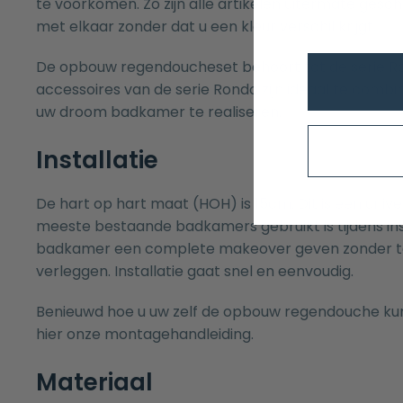
te voorkomen. Zo zijn alle artikelen uitermate ges
met elkaar zonder dat u een kleur verschil krijgt.
De opbouw regendoucheset behoort tot de serie Ro
accessoires van de serie Rondo zijn ideaal te comb
uw droom badkamer te realiseren.
Installatie
De hart op hart maat (HOH) is 15cm. Dit is een unive
meeste bestaande badkamers gebruikt is tijdens inst
badkamer een complete makeover geven zonder teg
verleggen. Installatie gaat snel en eenvoudig.
Benieuwd hoe u uw zelf de opbouw regendouche ku
hier onze
montagehandleiding.
Materiaal