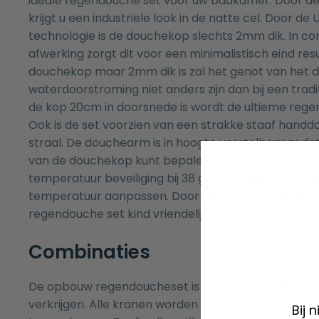
ideale regendouche set voor uw badkamer. Door d
krijgt u een industriële look in de natte cel. Door d
technologie is de douchekop slechts 2mm dik. In c
afwerking zorgt dit voor een minimalistisch eind re
douchekop maar 2mm dik is zal het genot van het 
waterdoorstroming niet anders zijn dan bij een tradi
de kop 20cm in doorsnede is wordt de ultieme rege
Ook is de set voorzien van een strakke staaf hand
straal. De douchearm is in hoogte verstelbaar zod
van de douchekop kunt bepalen. De thermostaatkra
temperatuur beveiliging bij 38 graden. Indien gewen
temperatuur aanpassen. Door deze temperatuurbeve
regendouche set kind vriendelijker.
Combinaties
De opbouw regendoucheset is in meerdere kleuren
verkrijgen. Alle kranen worden in dezelfde kleur afw
Bij 