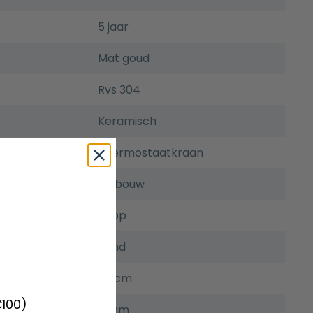
5 jaar
Mat goud
Rvs 304
Keramisch
Thermostaatkraan
Opbouw
Knop
Rond
p
20 cm
€100)
2 mm