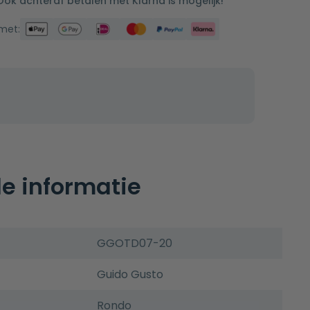
 Ook achteraf betalen met Klarna is mogelijk!
 met:
e informatie
GGOTD07-20
Guido Gusto
Rondo