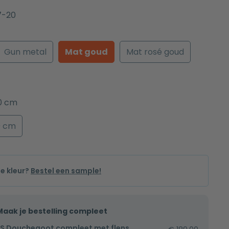
-20
Gun metal
Mat goud
Mat rosé goud
0 cm
0 cm
de kleur?
Bestel een sample!
Maak je bestelling compleet
S Douchegoot compleet met flens