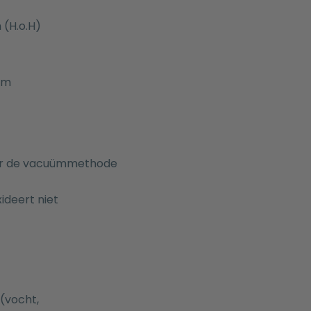
(H.o.H)
mm
door de vacuümmethode
deert niet
(vocht,