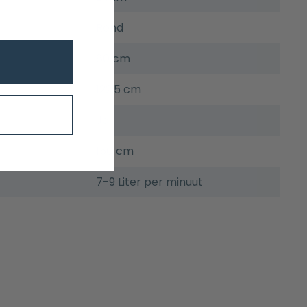
Rond
80 cm
122,5 cm
Ja
150 cm
7-9 Liter per minuut