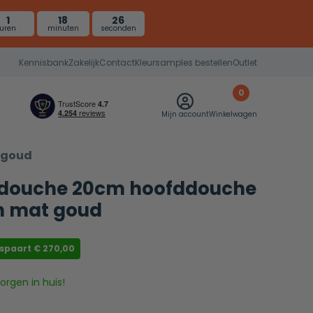
1
18
26
uren
minuten
seconden
Kennisbank
Zakelijk
Contact
Kleursamples bestellen
Outlet
0
Mijn account
Winkelwagen
 goud
douche 20cm hoofddouche
h mat goud
espaart
€
270,00
rgen in huis!