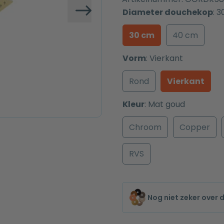
Diameter douchekop
:
3
Volgende
30 cm
40 cm
Vorm
:
Vierkant
Rond
Vierkant
Kleur
:
Mat goud
Chroom
Copper
RVS
Nog niet zeker over 