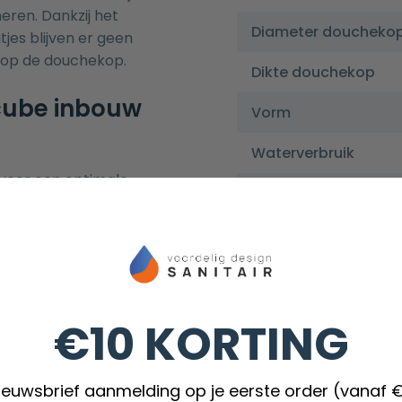
neren. Dankzij het
Diameter doucheko
jes blijven er geen
 op de douchekop.
Dikte douchekop
 cube inbouw
Vorm
Waterverbruik
voor een optimale
Maat wateraansluiti
het slimme
en. Hieronder vind je
latie van deze luxe
€10 KORTING
nsluiting wat betekent
cheleidingen. Deze
nieuwsbrief aanmelding op je eerste order (vanaf 