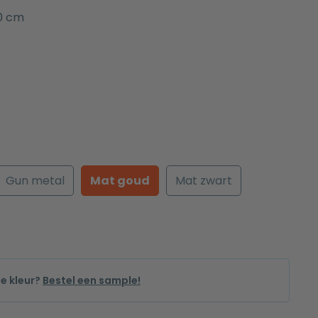
0 cm
Gun metal
Mat goud
Mat zwart
de kleur?
Bestel een sample!