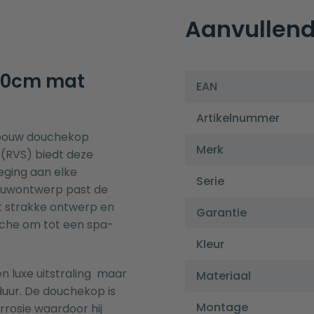
Aanvullend
30cm mat
EAN
Artikelnummer
nbouw douchekop
Merk
(RVS) biedt deze
eging aan elke
Serie
ouwontwerp past de
t strakke ontwerp en
Garantie
uche om tot een spa-
Kleur
en luxe uitstraling maar
Materiaal
uur. De douchekop is
Montage
rrosie waardoor hij