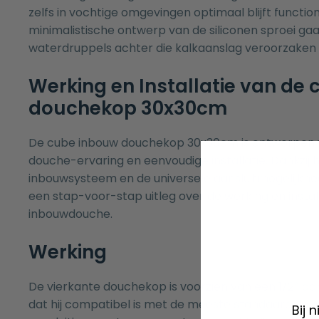
zelfs in vochtige omgevingen optimaal blijft functio
minimalistische ontwerp van de siliconen sproei gaat
waterdruppels achter die kalkaanslag veroorzaken
Werking en Installatie van de
douchekop 30x30cm
De cube inbouw douchekop 30x30cm is ontworpen 
douche-ervaring en eenvoudige installatie. Dankzij 
inbouwsysteem en de universele aansluitmogelijkhed
een stap-voor-stap uitleg over de werking en instal
inbouwdouche.
Werking
De vierkante douchekop is voorzien van een 1/2″ aa
dat hij compatibel is met de meeste standaard dou
Bij 