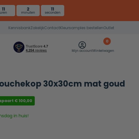
11
2
10
uren
minuten
seconden
Kennisbank
Zakelijk
Contact
Kleursamples bestellen
Outlet
0
Mijn account
Winkelwagen
douchekop 30x30cm mat goud
espaart
€
100,00
nsdag in huis!