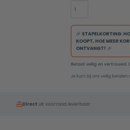
Cube
inbouw
douchekop
30x30cm
mat
🎉
STAPELKORTING: HO
goud
KOOPT, HOE MEER KOR
aantal
ONTVANGT!
🎉
Betaal veilig en vertrouwd.
Je kunt bij ons veilig betalen
Direct
uit voorraad leverbaar