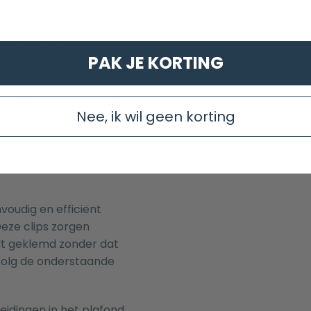
de watertoevoer
 wordt gegarandeerd.
gelijkmatige
ct ontstaat tijdens
PAK JE KORTING
t de waterdoorstroming
Nee, ik wil geen korting
uur van het product ten
voudig en efficiënt
Deze clips zorgen
dt geklemd zonder dat
Volg de onderstaande
eidingen in het plafond