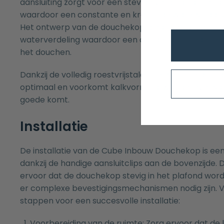
aansluiting zorgt voor een stevige verbinding met 
waardoor een constante en krachtige waterstraal
Het ontwerp van de douchekop biedt een brede en 
waterverdeling waardoor een aangenaam regeneffe
het douchen.
Dankzij de volledig roestvrijstalen constructie blijf
optimaal en voorkomt kalkvorming, wat de levensd
goede komt.
Installatie
De installatie van de Cube Inbouw Douchekop is een
dankzij de handige aansluitclips aan de bovenzijde. 
ervoor dat de douchekop stevig in het plafond wor
er complexe bevestigingsmechanismen nodig zijn. 
stappen voor een succesvolle installatie:
Voorbereiding van de ruimte: Zorg ervoor dat de l