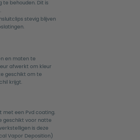
te behouden. Dit is
.
luitclips stevig blijven
oslatingen.
en en maten te
leur afwerkt om kleur
ate geschikt om te
il krijgt.
 met een Pvd coating.
 geschikt voor natte
rkstelligen is deze
cal Vapor Deposition)