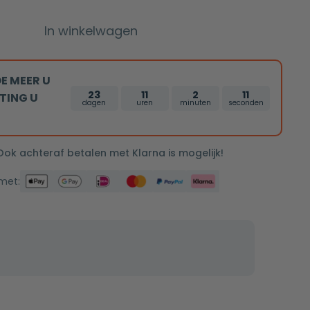
In winkelwagen
E MEER U
23
11
2
10
TING U
dagen
uren
minuten
seconden
 Ook achteraf betalen met Klarna is mogelijk!
 met: