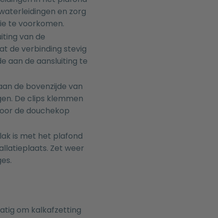
e waterleidingen en zorg
atie te voorkomen.
iting van de
at de verbinding stevig
 aan de aansluiting te
 aan de bovenzijde van
gen. De clips klemmen
door de douchekop
lak is met het plafond
llatieplaats. Zet weer
ges.
atig om kalkafzetting