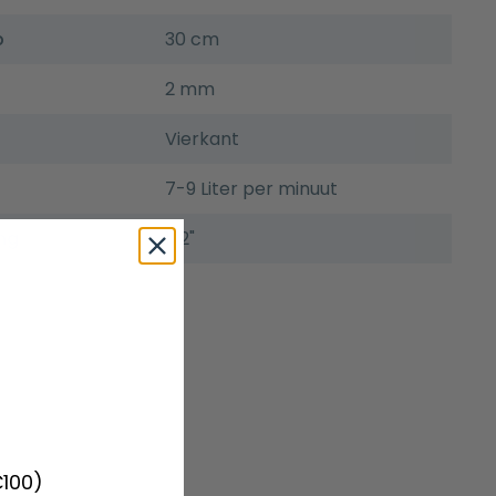
p
30 cm
2 mm
Vierkant
7-9 Liter per minuut
ng
1/2"
€100)